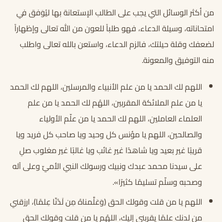
من أكثر الوسائل التي يجب على الطالب الإستعانة بها ليُوَفق في
امتحاناته، وسيلة الدعاء، فهو طلباً للعون من الله تعالى وإظهاراً
لضعفك وقلة حيلتك، فالزم الدعاء، واستعن بالله تعالى واطلب
منه التوفيق والمعونة.
اللهم لك الحمد يا من علم الأنبياء والمرسلين، اللهم لك الحمد
يا من علم الملائكة المقربين، اللهُم لك الحمد يا من علم
العلماء العاملين، اللهم لك الحمد يا من علّم الأولياء
والصالحين، اللهم يا مؤنس كل وحيد ويا صاحب كل فريد ويا
قريبًا غير بعيد ويا شاهدًا غير غائب ويا غالبًا غير مغلوب صلِ
على سيدنا محمد عبدك ونبيك ورسولك النبي الأميّ وعلى آله
وصحبه وسلّم تسليمًا كثيرًا».
اللهم يا من قلت وقولك الحق (وَعَلَّمناهُ مِن لَدُنّا عِلمًا)، ارزقني
من لدنك علمًا يقربني إليك، اللهُم يا من قلت وقولك الحق