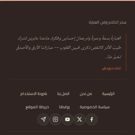
سحر الكلام وفن العبارة
العبارةُ بسمةٌ وعبرةٌ وترجمانُ إحساسٍ وفكرة. مادمنا عابرين لنتركَ
طيبَ الأثر كالنقشِ ذكرى. فبين القلوبِ — عباراتنا الأرقّ والأصدقُ
تخبرُ عنّا..
ثناء درويش
الرئيسية
من نحن
اتصل بنا
شروط الاستخدام
سياسة الخصوصية
روابطنا
خريطة الموقع