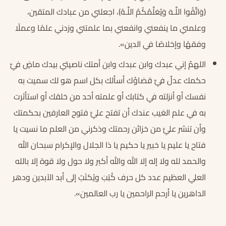
(وَاتَّقُوا اللَّـهَ وَيُعَلِّمُكُمُ اللَّـهُ)، اجعلني من عبادك المتقين،
وعلمني ما ينفعني وانفعني بما علمتني وزدني علمًا وعملًا
وفقهًا وإخلاصًا في الدين».
اللهمّ إني عبدك وابن عبدك وابن أمتك ناصيتي بيدك ماضٍ فيَّ
حكمك عدلٌ فيَّ قضاؤك أسألك بكل اسم هو لك سميت به
نفسك أو أنزلته في كتابك أو علمته أحد من خلقك أو استأثرت
به في علم الغيب عندك أن تفتح عليَّ فتوح العارفين بحكمتك
وأن تنشر عليَّ من خزائن رحمتك وذكرني من العلم ما نسيت يا
فتاح يا عليم يا خبير يا حكيم يا ذا الجلال والإكرام سبحان الله
والحمد لله ولا إله إلا الله والله أكبر ولا حول ولا قوة إلا بالله
العلي العظيم عدد كل حرف كُتِبَ ويُكتَبُ إلى أبد الآبدين ودهر
الداهرين يا أرحم الراحمين يا رب العالمين».