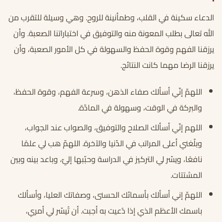
الدعاء سكينة في القلب، وطمأنينة للروح. وهي وسيلة للتقرب من
الله تعالى بطلب المعونة منه والتوفيق في اختباراتنا الصعبة. وأن
يرزقنا الفهم وقوة الحفظ والسهولة في كل الأمور الصعبة، وأن
يرزقنا الرضا مهما كانت النتائج.
اللهمّ إنّي أسألك صفاء الذهن، وسرعة الفهم، وقوة الحفظ،
والبركة في الوقت، وسهولة في المادّة.
اللهم إنّي أسألك الصلاح والتوفيق، والصواب عند الجواب،
وبلّغني أعلى المراتب في الدّنيا والآخرة. اللهمّ هب لي علمًا
نافعًا، ويسّر لي التركيز في الدراسة وحبّبها إليّ، وباعد بينه وبين
المشتتات.
اللهمّ إني أسألك بأسمائك الحسنى، وصفاتك العليا، وأسألك
باسمك الأعظم الذي إذا دُعيت به أجبت. أن تُيسّر لي أمري،