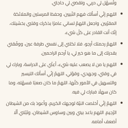
وتُسهّل لي دربي، وتقضي لي حاجتي.
اللهم إنّي أسألك فهم النّبيين، وحفظ المرسلين والملائكة
المقرّبين. واجعل اللهمّ لساني عامرًا بذكرك وقلبي بخشيتك،
إنّك أنت القادر على كلّ شيء.
اللهمّ رحمتك أرجو، فلا تكلني إلى نفسي طرفة عين، ووفّقني
بقدرتك إلى ما هو خير لي، يا أرحم الراحمين.
اللهم يا من لا يصعب عليه شيء، أعِنّي على الدراسة، وبارك لي
في وقتي، وجهدي، وقوّتي. اللهمّ إنّي أسألك التيسير
والتسهيل في الأمور كلّها، اللهمّ ما كان صعبًا فسهّله، وما
كان سهلًا فبارك لي فيه.
اللهمّ إنّي أخلصت النيّة لوجهك الكريم، وأعوذ بك من الشيطان
الرّجيم. اللهم باعد بيني وبين وساوس الشيطان، وثبّتني ألّا
أضعف أمامه.