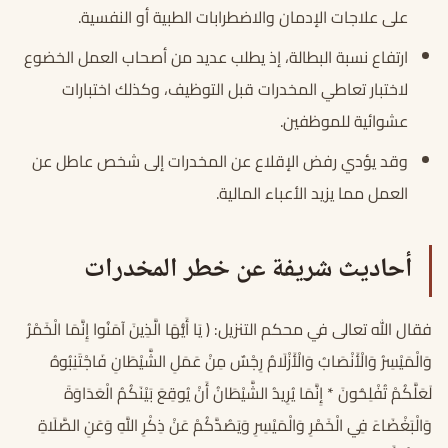
على علاجات الإدمان والاضطرابات الطبية أو النفسية.
ارتفاع نسبة البطالة، إذ يطلب عديد من أصحاب العمل الخضوع
لاختبار تعاطي المخدرات قبل التوظيف، وكذلك اختبارات
عشوائية للموظفين.
وقد يؤدي رفض الإقلاع عن المخدرات إلى شخص عاطل عن
العمل مما يزيد الأعباء المالية.
أحاديث شريفة عن خطر المخدرات
فقال الله تعالى في محكم التنزيل: ﴿ يَا أَيُّهَا الَّذِينَ آمَنُوا إِنَّمَا الْخَمْرُ
وَالْمَيْسِرُ وَالْأَنْصَابُ وَالْأَزْلَامُ رِجْسٌ مِنْ عَمَلِ الشَّيْطَانِ فَاجْتَنِبُوهُ
لَعَلَّكُمْ تُفْلِحُونَ * إِنَّمَا يُرِيدُ الشَّيْطَانُ أَنْ يُوقِعَ بَيْنَكُمُ الْعَدَاوَةَ
وَالْبَغْضَاءَ فِي الْخَمْرِ وَالْمَيْسِرِ وَيَصُدَّكُمْ عَنْ ذِكْرِ اللَّهِ وَعَنِ الصَّلَاةِ