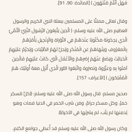
فَهَلْ أَنْتُمْ مُنْتَهُونَ ﴾ [المائدة: 90، 91].
وقال تعالى ممتنًّا على المسلمين ببعثة النبي الكريم والرسول
العظيم صلى الله عليه وسلم: ﴿ الَّذِينَ يَتَّبِعُونَ الرَّسُولَ النَّبِيَّ الْأُمِّيَّ
الَّذِي يَجِدُونَهُ مَكْتُوبًا عِنْدَهُمْ فِي التَّوْرَاةِ وَالْإِنْجِيلِ يَأْمُرُهُمْ
بِالْمَعْرُوفِ وَيَنْهَاهُمْ عَنِ الْمُنْكَرِ وَيُحِلُّ لَهُمُ الطَّيِّبَاتِ وَيُحَرِّمُ عَلَيْهِمُ
الْخَبَائِثَ وَيَضَعُ عَنْهُمْ إِصْرَهُمْ وَالْأَغْلَالَ الَّتِي كَانَتْ عَلَيْهِمْ فَالَّذِينَ
آمَنُوا بِهِ وَعَزَّرُوهُ وَنَصَرُوهُ وَاتَّبَعُوا النُّورَ الَّذِي أُنْزِلَ مَعَهُ أُولَئِكَ هُمُ
الْمُفْلِحُونَ ﴾ [الأعراف: 157].
صحيح مسلم: قال رسول الله صلى الله عليه وسلم: ((كلُّ مُسكِر
خمرٌ، وكل مسكر حرامٌ، ومَن شرب الخمر في الدنيا فمات وهو
يُدمِنها لم يَتُب، لم يشرَبْها في الآخرة)).
وكان رسول الله صلى الله عليه وسلم قد أُعطي جوامع الكلم،