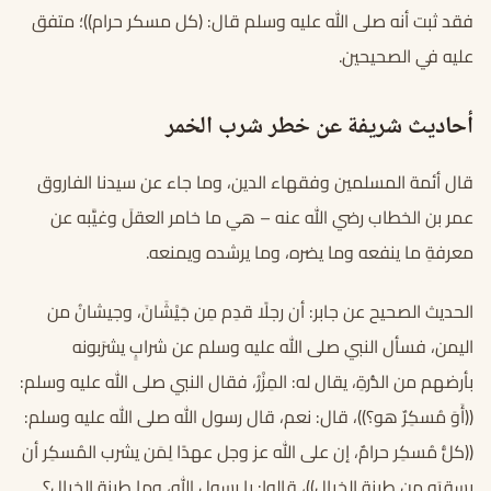
فقد ثبت أنه صلى الله عليه وسلم قال: (كل مسكر حرام))؛ متفق
عليه في الصحيحين.
أحاديث شريفة عن خطر شرب الخمر
قال أئمة المسلمين وفقهاء الدين، وما جاء عن سيدنا الفاروق
عمر بن الخطاب رضي الله عنه – هي ما خامر العقلَ وغيَّبه عن
معرفةِ ما ينفعه وما يضره، وما يرشده ويمنعه.
الحديث الصحيح عن جابر: أن رجلًا قدِم مِن جَيْشَانَ، وجيشانُ من
اليمن، فسأل النبي صلى الله عليه وسلم عن شرابٍ يشرَبونه
بأرضهم من الذُّرةِ، يقال له: المِزْرُ، فقال النبي صلى الله عليه وسلم:
((أَوَ مُسكِرٌ هو؟))، قال: نعم، قال رسول الله صلى الله عليه وسلم:
((كلُّ مُسكِر حرامٌ، إن على الله عز وجل عهدًا لِمَن يشرب المُسكِر أن
يسقيَه مِن طينة الخبال))، قالوا: يا رسول الله، وما طينة الخبال؟