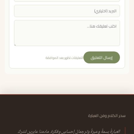
إرسال التعليق
التعليقات تظهر بعد الموافقة
سحر الكلام وفن العبارة
العبارةُ بسمةٌ وعبرةٌ وترجمانُ إحساسٍ وفكرة. مادمنا عابرين لنتركَ