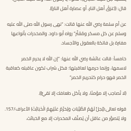
قال: ((عَرَقُ أهل النار، أو عصارة أهل النار)).
عن أم سلمة رضي الله عنها قالت: “نهى رسول الله صلى الله عليه
وسلم عن كل مسكر ومُفَتِّر” رواه أبو داود. والمخدرات بأنواعها
مفترة بل فاتكة بالعقول والأجساد.
خامساً: قالت عائشة رضي الله عنها: “إن الله لا يحرم الخمر
لاسمها، وإنما حرمها لعاقبتها؛ فكل شراب تكون عاقبته كعاقبة
الخمر فهو حرام كتحريم الخمر”
(لا تُصاحِب إلا مؤمنًا، ولا يأكل طعامَك إلا تقيٌّ)).
قوله تعالى:(يُحِلُّ لَهُمُ الطَّيِّبَاتِ وَيُحَرِّمُ عَلَيْهِمُ الْخَبَائِثَ) الأعراف/157.
ولا يُتصوَّر من عاقل أن يُصنِّف المخدرات إلا مع الخبائث.