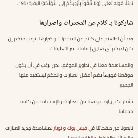
ثالثاً: قوله تعالى:(وَلاَ تُلْقُواْ بِأَيْدِيكُمْ إِلَى التَّهْلُكَةِ) البقرة/195.
شاركونا بـ كلام عن المخدرات واضرارها
بعد أن اطلعتم على كلام عن المخدرات واضرارها.. نرغب منكم إن
كان لديكم أي تعليق إضافته عبر التعليقات
والمساهمة معنا في تطوير الموقع.. نحن نرغب في أن يكون
موقعنا فهرساً يضم أفضل العبارات والحكم ليستفيد منها
الجميع
نشكر لكم زيارة موقعنا فن العبارات والإستفادة من كافة
خدماتنا
تابعونا عبر صفحاتنا في
فيس بوك
و
تويتر
لمشاهدة جديد العبارات
والرسائل والخواطر والكلام الجميل.