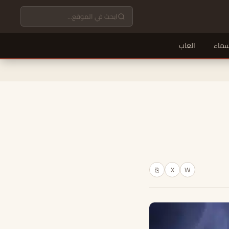
سماء
العاب
X
W
⎘