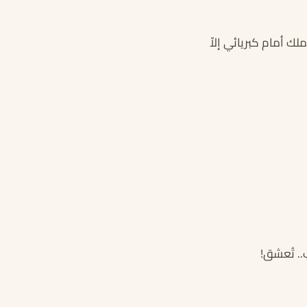
ك أمام كبريائي إلاّ
.. تُعشق!