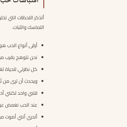
اقتباسات حب
أتذكر اللحظات التي تخل
التماسك والثبات.
أرقى أنواع الحب هو ح
نحن نتوهج بقرب من ن
كل نظرتي للحياة تغي
ويحدث أن ترى من تُ
قلبي واحد لكنني أح
عند الحب نغمض عيون
أتدري أنني أموت من