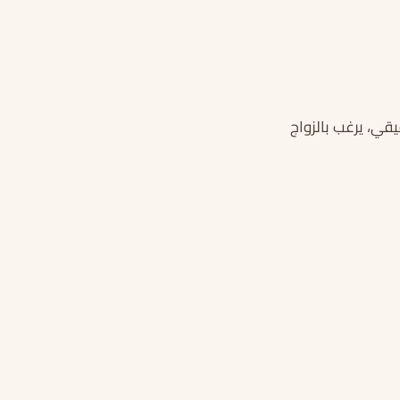
قي، يرغب بالزواج