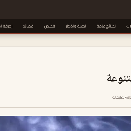
ات
نصائح عامة
ادعية واذكار
قصص
قصائد
زخرفة ا
تنوعة
|
4s تعليقات