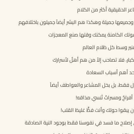
عر الحقيقية أكثر من الكلام
 وجميعها جميلة وهكذا هم البشر أيضاً جميلون باختلافهم
تك الكامنة يمكنك وقتها صنع المعجزات
ُنير وسط كل ظلام العالم
ار، فلا تصاحب إلاّ من هم أهلٌ لأسرارك
أحد أهم أسباب السعادة
ل فقط، بل بخل المشاعر والعواطف أيضاً
ه أفراحٌ ومسراتٌ تُنسي مذاقه!
 يبقوا حولك وأنت فظٌّ غليظ القلب!
لى إصلاح ما فسد في نفوسنا فقط بوجود النية الصادقة