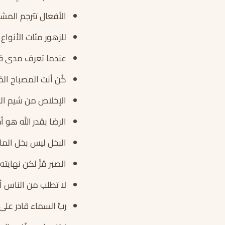
الأفعال تترجم المشا
للزهور مئات الأنواع
عندما تعرف مدى قو
كُن أنت المصباح الم
الإخلاص من شيم الكب
الرضا بقدر الله هو 
البخل ليس بخل الما
الصبر مُرٌّ لكن نهايت
لا تطلب من الناس أن
ربُّ السماء قادر ع