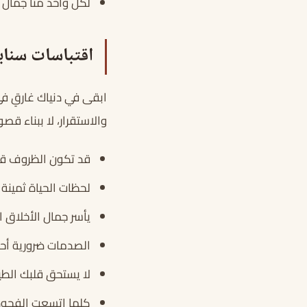
لكل واحد منّا جمال 
اقتباسات سناب
ابقى في دنياك غارقٍ في
والاستقرار، لا ببناء قص
قد تكون الظروف قا
لحظات الحياة ثمينة
يأسر جمال الأخلاق ا
الصدمات ضرورية أحي
لا يستحق قلبك الطيب
كلما اتسعت الفجوة بي