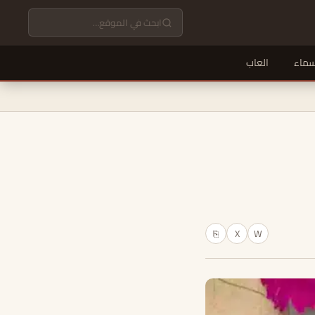
سماء
العاب
X
W
⎘