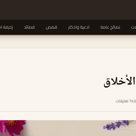
ات
نصائح عامة
ادعية واذكار
قصص
قصائد
زخرفة ا
لأخلاق
|
7s تعليقات