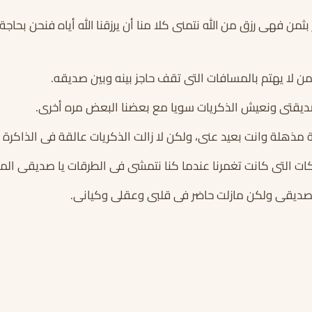
 بثمن فهى رزق من الله نتمنى كلا منا أن يرزقنا الله أياه فنحن بحا
 لا يهتم بالمسافات التى تقف حاجز بينه وبين صديقه.
 صديقتى ونعيش الذكريات سويا مع بعضنا البعض مره أخرى.
ذهلة وانت بعيد عنى، ولكن لا زالت الذكريات عالقة فى الذاكرة لا 
حكات التى كانت تغمرنا عندما كنا نتمشى فى الطرقات يا صديقى ال
 صديقى ولكن مازلت حاضر فى قلبى وعقلى وكيانى.