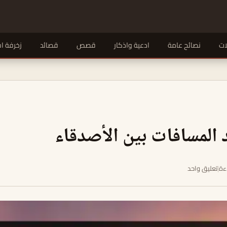
ات
نصائح عامة
ادعية واذكار
قصص
قصائد
زخرفة ا
 المسافات بين الأصدقاء
|
تعليق واحد