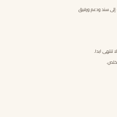
جة إلى سند ودعم ورفيق
تنتهى ابدا.
مخلص.