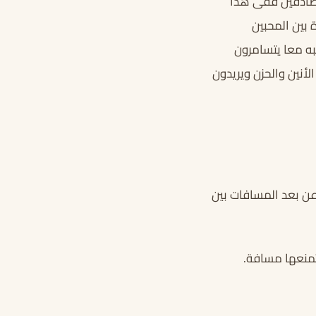
الصادقين ففى هذا
بين المحبين
به معا يتسامرون
أنين والحزن ويريدون
عن بعد المسافات بين
تمنعها مسافة.