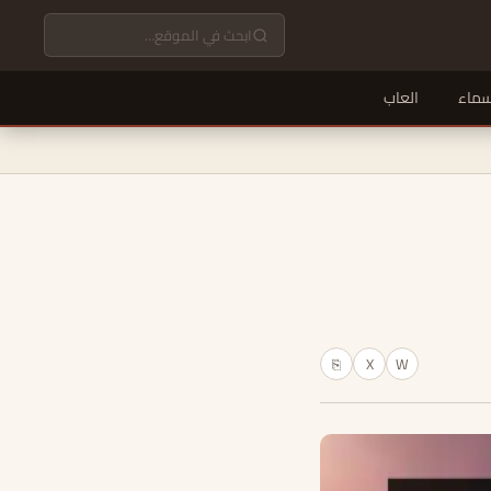
سماء
العاب
X
W
⎘