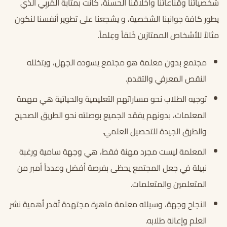
شخصياتنا وقناعاتنا وأخلاقنا الحسنة، كانت بمثابة المُربِي الذي
يطور كافة جوانبنا الشخصية، و يشجعنا على تطوير أنفسنا لنكون
مثالاً للأشخاص الممتازين خُلقاً وعِلماً.
مجتمع بدون معلمة هو مجتمع يسوده الجهل، ويتخلله
النقص المعرفي والتقدم.
توجيه الطلاب نحو مساراتهم التعليمية والحياتية هي مهمة
المعلمات، بدونهم يفقد الجميع بوصلته نحو الطريق الصحيح
والطرق الجيدة للتحصيل العلمي.
المعلمة ليست مجرد مهنة فقط، هي وجهة سامية ورغبة
نبيلة في جعل المجتمع يحظى بفرصة أفضل وعدداً أمبر من
المتعلمين والمتعلمات.
النجاح وجهة، وسيلته معلمة ماهرة مجتهدة تُقدر أهمية نشر
العلم وإعانة طلابه.