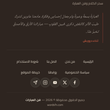
سحر الكلام وفن العبارة
العبارةُ بسمةٌ وعبرةٌ وترجمانُ إحساسٍ وفكرة. مادمنا عابرين لنتركَ
طيبَ الأثر كالنقشِ ذكرى. فبين القلوبِ — عباراتنا الأرقّ والأصدقُ
تخبرُ عنّا..
ثناء درويش
الرئيسية
من نحن
اتصل بنا
شروط الاستخدام
سياسة الخصوصية
روابطنا
خريطة الموقع
جميع الحقوق محفوظة © 2026 —
فن العبارات
wordsfn.com