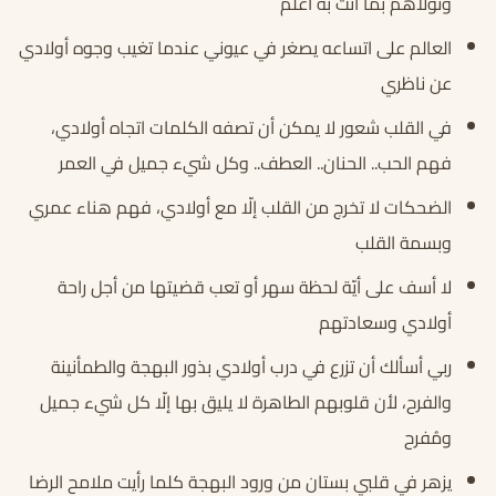
وتولاهم بما أنت به أعلم
العالم على اتساعه يصغر في عيوني عندما تغيب وجوه أولادي
عن ناظري
في القلب شعور لا يمكن أن تصفه الكلمات اتجاه أولادي،
فهم الحب.. الحنان.. العطف.. وكل شيء جميل في العمر
الضحكات لا تخرج من القلب إلّا مع أولادي، فهم هناء عمري
وبسمة القلب
لا أسف على أيّة لحظة سهر أو تعب قضيتها من أجل راحة
أولادي وسعادتهم
ربي أسألك أن تزرع في درب أولادي بذور البهجة والطمأنينة
والفرح، لأن قلوبهم الطاهرة لا يليق بها إلّا كل شيء جميل
ومُفرح
يزهر في قلبي بستان من ورود البهجة كلما رأيت ملامح الرضا