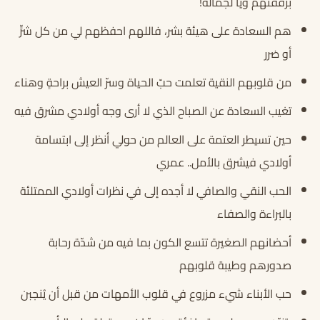
برفقتهم ويا لجماله!
هم السعادة على هيئة بشر، فاللهم احفظهم لي من كل شرٍّ
أو ضرر
من قلوبهم النقية تعلمت حبّ الحياة وسرّ العيش براحةٍ وهناء
تغيب السعادة عن الصباح الذي لا أرى وجه أولادي مشرق فيه
حين تسيطر العتمة على العالم من حولي أنظر إلى ابتسامة
أولادي فيشرق بالأمل.. عمري
الحب النقي والصافي لا أجده إلى في نظرات أولادي الممتلئة
بالبراءة والصفاء
أحضانهم الصغيرة تتسع الكون بما فيه من شدّة رحابة
صدورهم وطيبة قلوبهم
حب الأبناء شيء مزروع في قلوب الأمهات من قبل أن يُنجبن