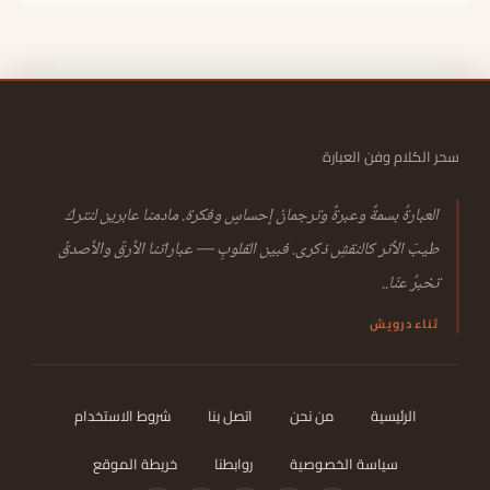
سحر الكلام وفن العبارة
العبارةُ بسمةٌ وعبرةٌ وترجمانُ إحساسٍ وفكرة. مادمنا عابرين لنتركَ
طيبَ الأثر كالنقشِ ذكرى. فبين القلوبِ — عباراتنا الأرقّ والأصدقُ
تخبرُ عنّا..
ثناء درويش
الرئيسية
من نحن
اتصل بنا
شروط الاستخدام
سياسة الخصوصية
روابطنا
خريطة الموقع