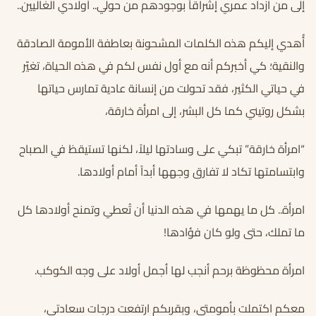
إلى من ازداد عمري إشراقاً بوجودهم من حولي.. أولادي الغاليين..
أُهدي إليكم هذه الكلمات المشحونة بعاطفة الأمومة الصادقة
والنقية؛ كي أخبركم أنه مع أول نفس لكم في هذه الحياة، تغيّر
في حياتي الكثير، فقد تحولت من إنسانة عادية تمارس حياتها
بشكل روتيني كما كل البشر، إلى امرأة خارقة،
“امرأة خارقة” تبكي على وسادتها ليلاً، لكنها تستيقظ في الصباح
وابتسامتها تكاد لا تفارق وجهها أبداً أمام أولادها.
امرأة.. كل ما يهمها في هذه الدنيا أن تُعطي وتمنح أولادها كل
ما تملك، حتى ولو كان فؤادها!
امرأة محظوظة برحم أنجب لها أجمل أولاد على وجه الكوكب.
معكم اكتملت بأمومتي، وبقربكم ارتفعت درجات سعادتي،