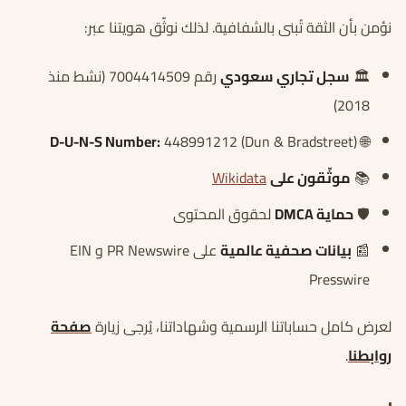
نؤمن بأن الثقة تُبنى بالشفافية. لذلك نوثّق هويتنا عبر:
🏛️
سجل تجاري سعودي
رقم 7004414509 (نشط منذ
2018)
D-U-N-S Number:
448991212 (Dun & Bradstreet)
🌐
📚
موثّقون على
Wikidata
🛡️
حماية DMCA
لحقوق المحتوى
📰
بيانات صحفية عالمية
على PR Newswire و EIN
Presswire
لعرض كامل حساباتنا الرسمية وشهاداتنا، يُرجى زيارة
صفحة
روابطنا
.