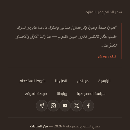
سحر الكلام وفن العبارة
العبارةُ بسمةٌ وعبرةٌ وترجمانُ إحساسٍ وفكرة. مادمنا عابرين لنتركَ
طيبَ الأثر كالنقشِ ذكرى. فبين القلوبِ — عباراتنا الأرقّ والأصدقُ
تخبرُ عنّا..
ثناء درويش
الرئيسية
من نحن
اتصل بنا
شروط الاستخدام
سياسة الخصوصية
روابطنا
خريطة الموقع
جميع الحقوق محفوظة © 2026 —
فن العبارات