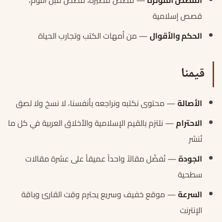
القصص المؤثرة
— قصص قصيرة، قصص قبل النوم،
قصص إسلامية
الحكم والأقوال
— من أمهات الكتب وتجارب الحياة
قيمنا
الأصالة
— محتوى نكتبه ونراجعه بأنفسنا، لا نسخ ولا لصق
الاحترام
— نلتزم بالقيم الإسلامية والأخلاق العربية في كل ما
نُنشر
الجودة
— نُفضّل مقالاً واحداً عميقاً على عشرة مقالات
سطحية
السرعة
— موقع خفيف وسريع يحترم وقت القارئ وباقة
الإنترنت