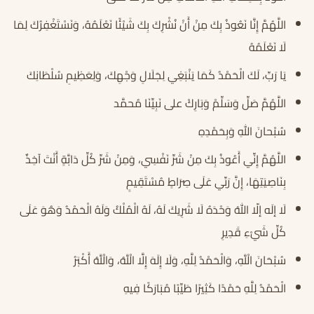
اللَّهُمَّ إِنَّا نَعُوذُ بِكَ مِنْ أَنْ نُشْرِكَ بِكَ شَيْئًا نَعْلَمُهُ، وَنَسْتَغْفِرُكَ لِمَا
لَا نَعْلَمُهُ
يَا رَبِّ، لَكَ الْحَمْدُ كَمَا يَنْبَغِي لِجَلَالِ وَجْهِكَ، وَلِعَظِيمِ سُلْطَانِكَ
اللَّهُمَّ صَلِّ وَسَلِّمْ وَبَارِكْ على نَبِيِّنَا مُحمَّد
سُبْحانَ اللهِ وَبِحَمْدِهِ
اللَّهُمَّ إِنِّي أَعُوذُ بِكَ مِنْ شَرِّ نَفْسِي، وَمِنْ شَرِّ كُلِّ دَابَّةٍ أَنْتَ آخِذٌ
بِنَاصِيَتِهَا، إِنَّ رَبِّي عَلَى صِرَاطٍ مُسْتَقِيمٍ
لَا إلَه إلّا اللهُ وَحْدَهُ لَا شَرِيكَ لَهُ، لَهُ الْمُلْكُ وَلَهُ الْحَمْدُ وَهُوَ عَلَى
كُلِّ شَيْءِ قَدِيرِ
سُبْحَانَ الْلَّهِ، وَالْحَمْدُ لِلَّهِ، وَلَا إِلَهَ إِلَّا الْلَّهُ، وَالْلَّهُ أَكْبَرُ
الْحَمْدُ لِلَّهِ حَمْدًا كَثِيرًا طَيِّبًا مُبَارَكًا فِيهِ