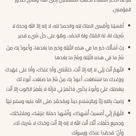
المؤمنين.
أَمْسَيْنا وَأَمْسى الملكُ لله وَالحَمدُ لله، لا إلهَ إلاّ اللّهُ وَحدَهُ لا
شَريكَ لهُ، لهُ المُلكُ ولهُ الحَمْد، وهُوَ على كلّ شَيءٍ قدير
رَبِّ أسْأَلُكَ خَيرَ ما في هذهِ اللَّيْلَةِ وَخَيرَ ما بَعْدَها، وَأَعوذُ بِكَ مِنْ
شَرِّ ما في هذهِ اللَّيْلةِ وَشَرِّ ما بَعْدَها
اللّهمَّ أَنْتَ رَبِّي لا إلهَ إلاّ أَنْتَ، خَلَقْتَني وَأَنا عَبْدُك، وَأَنا عَلى عَهْدِكَ
وَوَعْدِكَ ما اسْتَطَعْت، أَعوذُ بِكَ مِنْ شَرِّ ما صَنَعْت، أَبوءُ لَكَ
بِنِعْمَتِكَ عَلَيَّ وَأَبوءُ بِذَنْبي فَاغْفرْ لي فَإِنَّهُ لا يَغْفِرُ الذُّنوبَ إِلاّ أَنْتَ
رَضيتُ بِاللهِ رَبَّاً وَبِالإسْلامِ ديناً وَبِمُحَمَّدٍ صلى الله عليه وسلم نَبِيّاً
اللّهُمَّ إِنِّي أَمسيتُ أُشهِدُك، وَأُشْهِدُ حَمَلَةَ عَرْشِك، وَمَلَائِكَتَكَ،
وَجَميعَ خَلْقِك، أَنَّكَ أَنْتَ اللهُ لا إلهَ إلاّ أَنْتَ وَحْدَكَ لا شَريكَ لَك،
وَأَنَّ ُ مُحَمّداً عَبْدُكَ وَرَسولُك