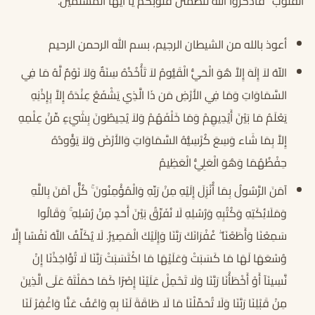
الْقُلُوبُ” فاذكروا الله لتطمئن قلوبكم يا أيها المسلمين.
أعوذ بالله من الشيطان الرجيم، بسم الله الرحمن الرحيم
اللّهُ لاَ إِلَهَ إِلاَّ هُوَ الْحَيُّ الْقَيُّومُ لاَ تَأْخُذُهُ سِنَةٌ وَلاَ نَوْمٌ لَّهُ مَا فِي
السَّمَاوَاتِ وَمَا فِي الأَرْضِ مَن ذَا الَّذِي يَشْفَعُ عِنْدَهُ إِلاَّ بِإِذْنِهِ
يَعْلَمُ مَا بَيْنَ أَيْدِيهِمْ وَمَا خَلْفَهُمْ وَلاَ يُحِيطُونَ بِشَيْءٍ مِّنْ عِلْمِهِ
إِلاَّ بِمَا شَاء وَسِعَ كُرْسِيُّهُ السَّمَاوَاتِ وَالأَرْضَ وَلاَ يَؤُودُهُ
حِفْظُهُمَا وَهُوَ الْعَلِيُّ الْعَظِيمُ
آمَنَ الرَّسُولُ بِمَا أُنْزِلَ إِلَيْهِ مِنْ رَبِّهِ وَالْمُؤْمِنُونَ ۚ كُلٌّ آمَنَ بِاللَّهِ
وَمَلَائِكَتِهِ وَكُتُبِهِ وَرُسُلِهِ لَا نُفَرِّقُ بَيْنَ أَحَدٍ مِنْ رُسُلِهِ ۚ وَقَالُوا
سَمِعْنَا وَأَطَعْنَا ۖ غُفْرَانَكَ رَبَّنَا وَإِلَيْكَ الْمَصِيرُ. لَا يُكَلِّفُ اللَّهُ نَفْسًا إِلَّا
وُسْعَهَا لَهَا مَا كَسَبَتْ وَعَلَيْهَا مَا اكْتَسَبَتْ رَبَّنَا لَا تُؤَاخِذْنَا إِنْ
نَّسِينَآ أَوْ أَخْطَأْنَا رَبَّنَا وَلَا تَحْمِلْ عَلَيْنَا إِصْرًا كَمَا حَمَلْتَهُ عَلَى الَّذِينَ
مِنْ قَبْلِنَا رَبَّنَا وَلَا تُحَمِّلْنَا مَا لَا طَاقَةَ لَنَا بِهِ وَاعْفُ عَنَّا وَاغْفِرْ لَنَا