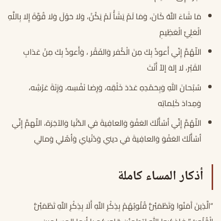
مَا شَاءَ اللَّهُ كَانَ، وَمَا لَمْ يَشَأْ لَمْ يَكُنْ، وَلا حَوْلَ وَلا قُوَّةَ إِلا بِاللَّهِ
الْعَلِيِّ الْعَظِيمِ
اللّهُمَّ إِنّي أَعوذُ بِكَ مِنَ الْكُفر وَالفَقْر ، وَأَعوذُ بِكَ مِنْ عَذابِ
القَبْر، لا إلهَ إلاّ أَنْتَ
سُبْحانَ اللهِ وَبِحَمْدِهِ عَدَدَ خَلْقِه، وَرِضا نَفْسِه، وَزِنَةَ عَرْشِه،
وَمِدادَ كَلِماتِه
اللّهُمَّ إِنِّي أسْأَلُكَ العَفْوَ وَالعافِيةَ في الدُّنْيا وَالآخِرَة، اللّهمَّ إِنِّي
أسْأَلُكَ العَفْوَ وَالعافِيةَ في ديني وَدُنْيايَ وَأهْلي وَمالي
أذكار المساء كاملة
“الَّذِينَ آَمَنُوا وَتَطْمَئِنُّ قُلُوبُهُمْ بِذِكْرِ اللَّهِ أَلَا بِذِكْرِ اللَّهِ تَطْمَئِنُّ