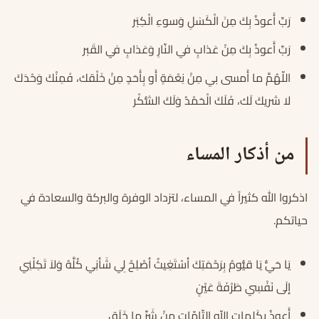
رَبِّ أَعوذُ بِكَ مِنَ الْكَسَلِ وَسوءِ الْكِبَر
رَبِّ أَعوذُ بِكَ مِنْ عَذابٍ في النّارِ وَعَذابٍ في القَبر
اللّهُمَّ ما أَمسى بي مِنْ نِعْمَةٍ أَو بِأَحَدٍ مِنْ خَلْقك، فَمِنْكَ وَحْدَكَ
لا شريكَ لَك، فَلَكَ الْحَمْدُ وَلَكَ الشُّكْر
من أذكار المساء
اذكروا الله كثيراً في المساء، لتزداد الوفرة والبركة والسعادة في
حياتكم.
يَا حَيُّ يَا قيُّومُ بِرَحْمَتِكَ أسْتَغِيثُ أصْلِحْ لِي شَأنِي كُلَّهُ وَلاَ تَكِلْنِي
إلَى نَفْسِي طَرْفَةَ عَيْنٍ
أَعوذُ بِكَلِماتِ اللّهِ التّامّاتِ مِنْ شَرِّ ما خَلَق