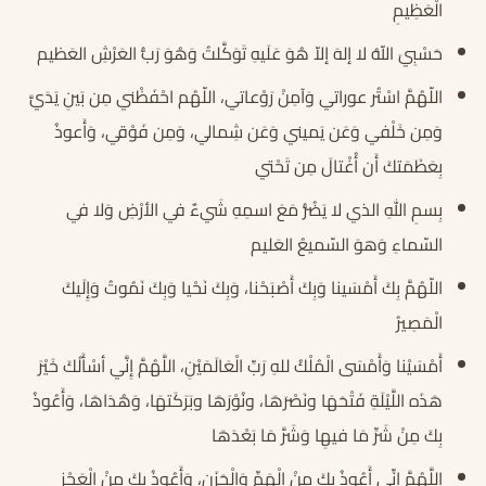
الْعَظِيمِ
حَسْبِيَ اللّهُ لا إلهَ إلاّ هُوَ عَلَيهِ تَوَكَّلتُ وَهُوَ رَبُّ العَرْشِ العَظيم
اللّهُمَّ اسْتُر عوراتي وَآمِنْ رَوْعاتي، اللّهُم احْفَظْني مِن بَينِ يَدَيَّ
وَمِن خَلْفي وَعَن يَميني وَعَن شِمالي، وَمِن فَوْقي، وَأَعوذُ
بِعَظَمَتكَ أَن أُغْتالَ مِن تَحْتي
بِسمِ اللهِ الذي لا يَضُرُّ مَعَ اسمِهِ شَيءٌ في الأرْضِ وَلا في
السّماءِ وَهوَ السّميعُ العَليم
اللّهُمَّ بِكَ أَمْسَينا وَبِكَ أَصْبَحْنا، وَبِكَ نَحْيا وَبِكَ نَمُوتُ وَإِلَيكَ
الْمَصِيرُ
أَمْسَيْنا وَأَمْسَى الْمُلْكُ للهِ رَبِّ الْعَالَمَيْنِ، اللَّهُمَّ إِنَّي أسْأَلُكَ خَيْرَ
هَذَه اللَّيْلَةِ فَتْحَهَا ونَصْرَهَا، ونُوْرَهَا وبَرَكَتهَا، وَهُدَاهَا، وَأَعُوذُ
بِكَ مِنْ شَرِّ مَا فيهِا وَشَرَّ مَا بَعْدَهَا
اللَّهُمَّ إِنِّي أَعُوذُ بِكَ مِنْ الْهَمِّ وَالْحَزَنِ، وَأَعُوذُ بِكَ مِنْ الْعَجْزِ