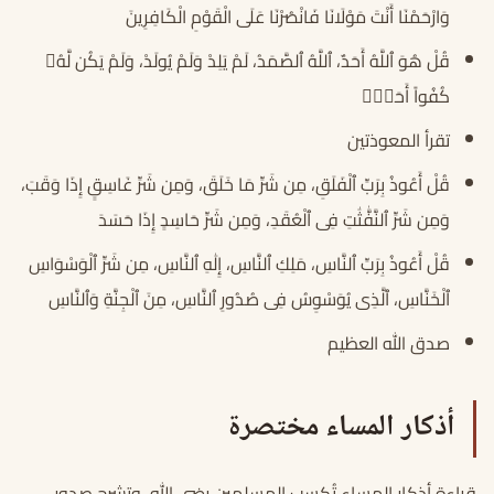
وَارْحَمْنَا أَنْتَ مَوْلَانَا فَانْصُرْنَا عَلَى الْقَوْمِ الْكَافِرِينَ
قُلْ هُوَ ٱللَّهُ أَحَدٌ، ٱللَّهُ ٱلصَّمَدُ، لَمْ يَلِدْ وَلَمْ يُولَدْ، وَلَمْ يَكُن لَّهُۥ
كُفُواً أَحَدٌۢ
تقرأ المعوذتين
قُلْ أَعُوذُ بِرَبِّ ٱلْفَلَقِ، مِن شَرِّ مَا خَلَقَ، وَمِن شَرِّ غَاسِقٍ إِذَا وَقَبَ،
وَمِن شَرِّ ٱلنَّفَّٰثَٰتِ فِى ٱلْعُقَدِ، وَمِن شَرِّ حَاسِدٍ إِذَا حَسَدَ
قُلْ أَعُوذُ بِرَبِّ ٱلنَّاسِ، مَلِكِ ٱلنَّاسِ، إِلَٰهِ ٱلنَّاسِ، مِن شَرِّ ٱلْوَسْوَاسِ
ٱلْخَنَّاسِ، ٱلَّذِى يُوَسْوِسُ فِى صُدُورِ ٱلنَّاسِ، مِنَ ٱلْجِنَّةِ وَٱلنَّاسِ
صدق الله العظيم
أذكار المساء مختصرة
قراءة أذكار المساء تُكسب المسلمين رضى الله، وتشرح صدور