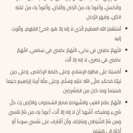
وَالْكَسَلِ، وَأَعُوذُ بِكَ مِنْ الْجُبْنِ وَالْبُخْلِ، وَأَعُوذُ بِكَ مِنْ غَلَبَةِ
الدَّيْنِ، وَقَهْرِ الرِّجَالِ
أسْتَغْفِرُ اللهَ العَظِيمَ الَّذِي لاَ إلَهَ إلاَّ هُوَ، الحَيُّ القَيُّومُ، وَأتُوبُ
إلَيهِ
اللّهمَّ عافِني في بَدَني، اللّهُمَّ عافِني في سَمْعي، اللّهُمَّ
عافِني في بَصَري، لا إلهَ إلاّ أَنْتَ
أَمْسَيْنَا عَلَى فِطْرَةِ الإسْلاَمِ، وَعَلَى كَلِمَةِ الإِخْلاَصِ، وَعَلَى دِينِ
نَبِيِّنَا مُحَمَّدٍ صَلَّى اللهُ عَلَيْهِ وَسَلَّمَ، وَعَلَى مِلَّةِ أَبِينَا إبْرَاهِيمَ حَنِيفاً
مُسْلِماً وَمَا كَانَ مِنَ المُشْرِكِينَ
اللّهُمَّ عالِمَ الغَيبِ وَالشّهادَةِ فاطِرَ السّماواتِ وَالأرْضِ رَبَّ كلِّ
شَيءٍ وَمَليكَه، أَشْهَدُ أَنْ لا إِلهَ إِلاّ أَنْت، أَعوذُ بِكَ مِن شَرِّ نَفْسي
وَمِن شَرِّ الشَّيْطانِ وَشِرْكِهِ، وَأَنْ أَقْتَرِفَ عَلى نَفْسي سوءاً أَوْ
أَجُرَّهُ إِلى مُسْلِم