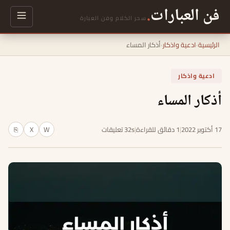
فن العبارات
.
سحر الكلام وفن العبارة
الرئيسية
›
ادعية واذكار
›
أذكار المساء
ادعية واذكار
أذكار المساء
17 أكتوبر 2022
|
1 دقائق للقراءة
|
32s تعليقات
W
X
⎘