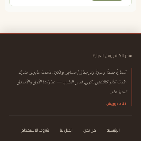
سحر الكلام وفن العبارة
العبارةُ بسمةٌ وعبرةٌ وترجمانُ إحساسٍ وفكرة. مادمنا عابرين لنتركَ
طيبَ الأثر كالنقشِ ذكرى. فبين القلوبِ — عباراتنا الأرقّ والأصدقُ
تخبرُ عنّا..
ثناء درويش
الرئيسية
من نحن
اتصل بنا
شروط الاستخدام