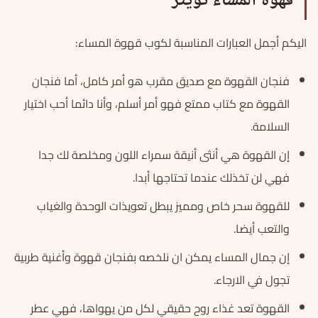
قهوة المساء تويتر
اليكم أجمل العبارات المناسبة لكوب قهوة المساء:
فنجان القهوة مع صديق مقرب هو أمر كامل، أما فنجان
القهوة مع كتاب ممتع فهو أمر أسلم، وأنا دائما أحب اختيار
السلامة.
إن القهوة هي أنثى أنيقة سمراء اللون ومخلصة لك جدا
فهي لن تخذلك عندما تحتاجها أبدا.
للقهوة سحر خاص ومميز يبطل تعويذات الوحدة والغياب
والتعب أيضا.
إن جمال المساء يمكن ان نلخصه بفنجان قهوة وأغنية طربية
تجول في الارجاء.
القهوة تعد غذاء روح حقيقي لكل من يهواها، فهي عطر