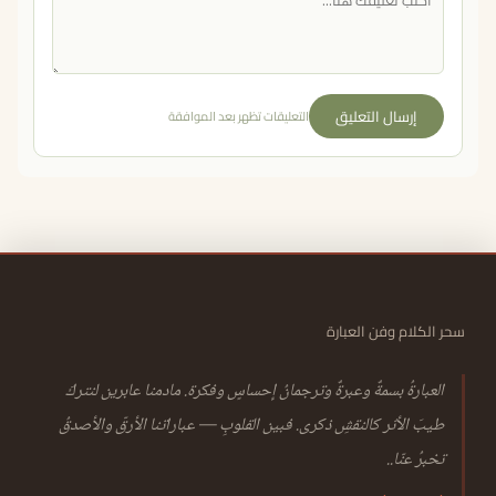
إرسال التعليق
التعليقات تظهر بعد الموافقة
سحر الكلام وفن العبارة
العبارةُ بسمةٌ وعبرةٌ وترجمانُ إحساسٍ وفكرة. مادمنا عابرين لنتركَ
طيبَ الأثر كالنقشِ ذكرى. فبين القلوبِ — عباراتنا الأرقّ والأصدقُ
تخبرُ عنّا..