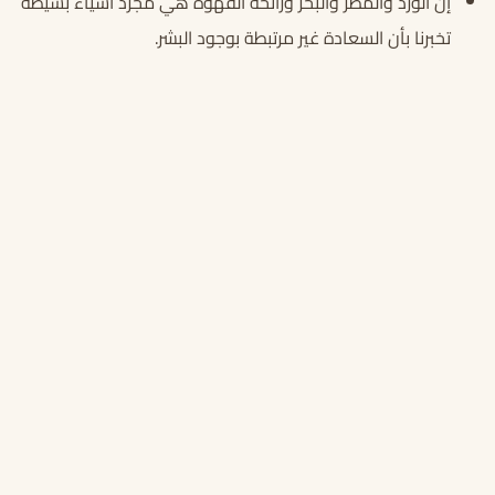
إن الورد والمطر والبحر ورائحة القهوة هي مجرد أشياء بسيطة
تخبرنا بأن السعادة غير مرتبطة بوجود البشر.