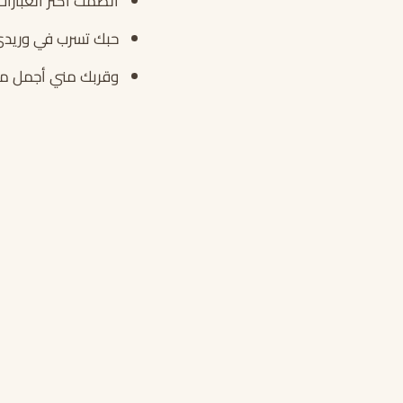
الصمت أكثر العبار
حبك تسرب في وريدي
وقربك مني أجمل ما 