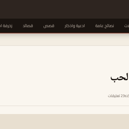
ات
نصائح عامة
ادعية واذكار
قصص
قصائد
زخرفة ا
لحب
|
23s تعليقات