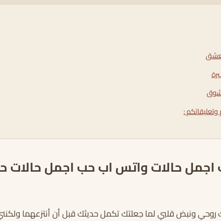
لعشق
رة
لشوق
وتعليقاتكم :
ب اجمل حالات واتس اب حب اجمل حالات
ك روحي ونبض قلبي لما جعلتك تكمل حديثك قبل أن أنتزعهما ولك