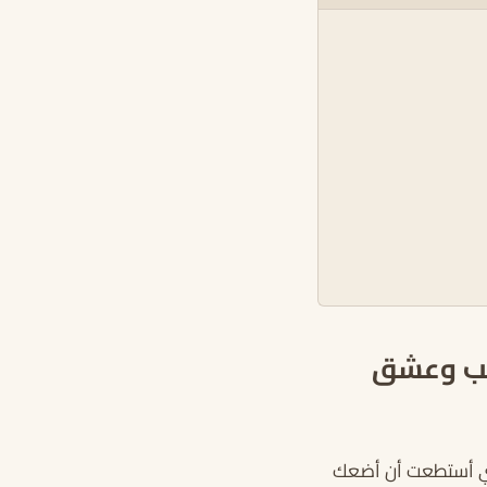
 حب وعشق
نني أستطعت أن أضعك