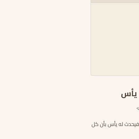
 يأس
.
 فيحدث له يأس بأن كل