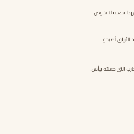
ذا يجعله لا يخوض
 الأرزاق أصبحوا
رب التى جعلته ييأس.