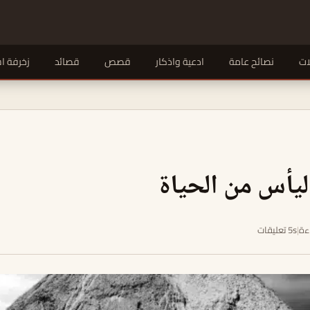
ات
نصائح عامة
ادعية واذكار
قصص
قصائد
زخرفة ا
يأس من الحياة
|
5s تعليقات