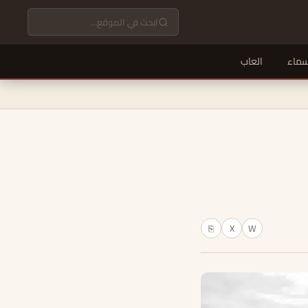
سماء
العاب
X
W
⎘