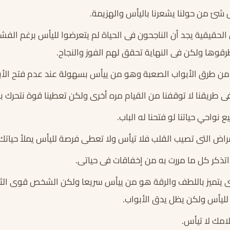
 شئ من حولنا يشعرنا باليأس والهزيمة.
حقيقية يجد أن الناجحون فى الحياة لم يتعرضوا لليأس برغم الف
طرقوها ولكن فى النهاية تحقق لهم الفوز والنجاح.
من طرق الأبواب الصعبة وهو من ييأس بسهولة عند عدم فتح الأب
فى طريقنا لا توقفنا من القيام مره أخرى ولكن تعطينا قوة نتحرك به
نواحي حياتنا لو فتحنا له الباب.
راض التى تصيب القلب فلا تيأس ولا تعطى فرصة لليأس يملأ حياتك.
اتذكر كل ما مررت به من إخفاقات فى حياتى.
 يتميز باللطف والرقة هو من ييأس سريعا ولكن الشخص قوى ال
ليأس ولكن يظل يدق الأبواب.
امك لا تيأس.