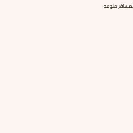
لمسافر منوعه: