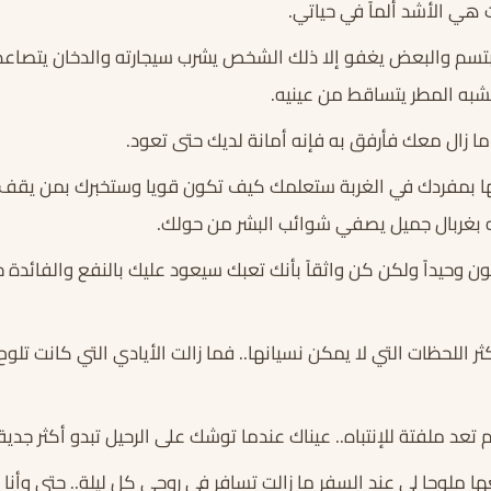
هي الأشد ألماً في حياتي.
يبتسم والبعض يغفو إلا ذلك الشخص يشرب سيجارته والدخان يتصا
يشبه المطر يتساقط من عينيه.
ما زال معك فأرفق به فإنه أمانة لديك حتى تعود.
ها بمفردك في الغربة ستعلمك كيف تكون قويا وستخبرك بمن يقف
 بغربال جميل يصفي شوائب البشر من حولك.
حيداً ولكن كن واثقاً بأنك تعبك سيعود عليك بالنفع والفائدة حتى و
ر اللحظات التي لا يمكن نسيانها.. فما زالت الأيادي التي كانت تلوح
 تعد ملفتة للإنتباه.. عيناك عندما توشك على الرحيل تبدو أكثر جدي
ا ملوحا لي عند السفر ما زالت تسافر في روحي كل ليلة.. حتى وأنا ن