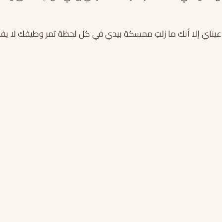
يناي إلا أنك ما زلتِ ممسكة بيدي في كل لحظة تمر وطيفك لا يفار