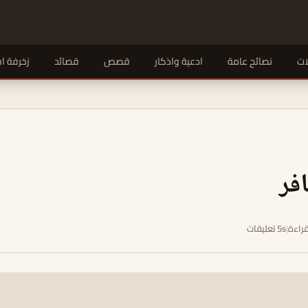
ات
نصائح عامة
ادعية واذكار
قصص
قصائد
زخرفة ا
فر
|
5s تعليقات