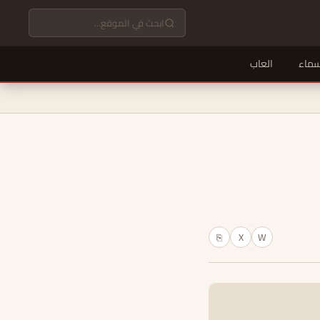
سماء
العاب
X
W
⎘