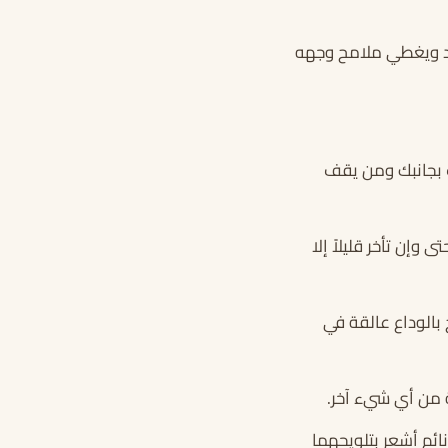
عد ويغطي ملامح وجهه
 بجانبك ومن يقف
إن تأخر قليلاً إلا
 بالوداع عالقة في
ة من أي شيء آخر.
ائم أشعر بتلويحهما