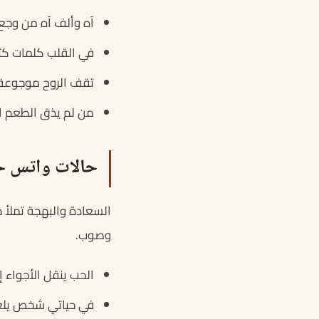
آه وألف آه من وجع ي
في القلب كلمات كثي
تقف الروح موجوعة 
من لم يذق الطعم الم
حالات واتس 
السعادة والبهجة تملأ ح
وصوب.
الحب ينقل الأجواء إ
في حياتي شخص يلغي