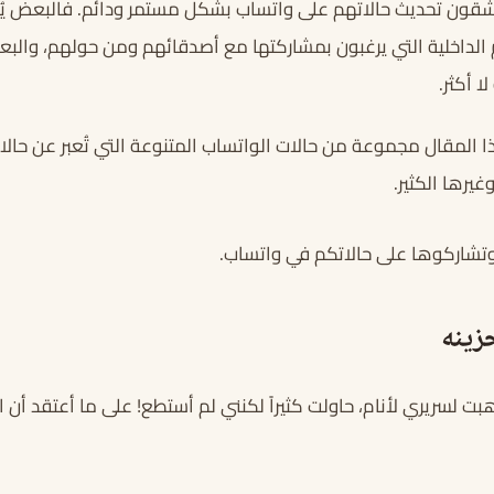
قون تحديث حالاتهم على واتساب بشكل مستمر ودائم. فالبعض يُعب
داخلية التي يرغبون بمشاركتها مع أصدقائهم ومن حولهم، والبع
ا أكثر.
 المقال مجموعة من حالات الواتساب المتنوعة التي تُعبر عن حالا
يرها الكثير.
 وتشاركوها على حالاتكم في واتساب.
زينه
ت لسريري لأنام، حاولت كثيراً لكنني لم أستطع! على ما أعتقد أن الخ