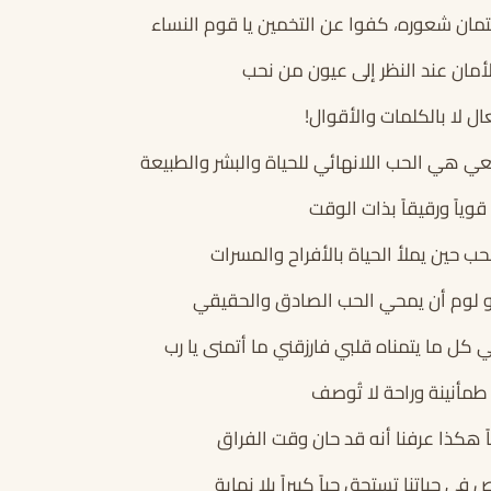
مان شعوره، كفوا عن التخمين يا قوم النساء
أمان عند النظر إلى عيون من نحب
ل لا بالكلمات والأقوال!
عي هي الحب اللانهائي للحياة والبشر والطبيعة
وياً ورقيقاً بذات الوقت
 حين يملأ الحياة بالأفراح والمسرات
أو لوم أن يمحي الحب الصادق والحقيقي
 كل ما يتمناه قلبي فارزقني ما أتمنى يا رب
طمأنينة وراحة لا تُوصف
ً هكذا عرفنا أنه قد حان وقت الفراق
 حياتنا تستحق حباً كبيراً بلا نهاية