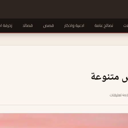
ات
نصائح عامة
ادعية واذكار
قصص
قصائد
زخرفة ا
 متنوعة
|
4s تعليقات