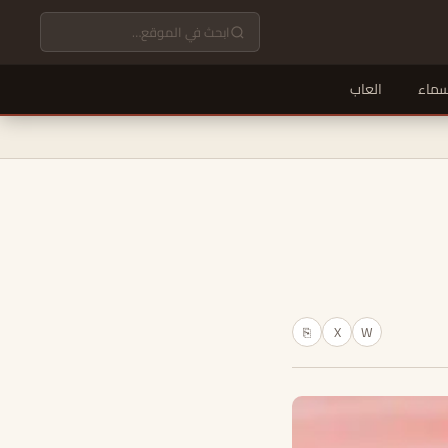
سماء
العاب
X
W
⎘