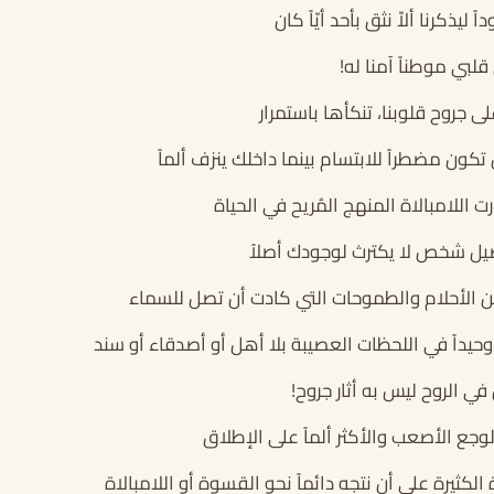
ً ليذكرنا ألاّ نثق بأحد أيّاً كان
لبي موطناً آمنا له!
 جروح قلوبنا، تنكأها باستمرار
ون مضطراً للابتسام بينما داخلك ينزف ألماً
 اللامبالاة المنهج المُريح في الحياة
يل شخص لا يكترث لوجودك أصلاً
من الأحلام والطموحات التي كادت أن تصل للسماء
حيداً في اللحظات العصيبة بلا أهل أو أصدقاء أو سند
ي الروح ليس به أثار جروح!
ع الأصعب والأكثر ألماً على الإطلاق
الكثيرة على أن نتجه دائماً نحو القسوة أو اللامبالاة