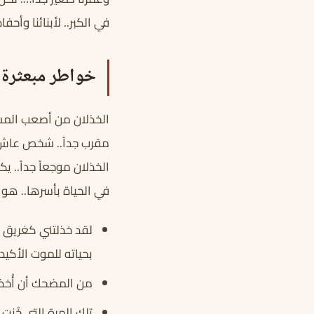
في الكبر.. لأبنائنا وأحفادن
خواطر مبعثرة 
الخذلان من أصعب المشا
مقرب جداً.. شخص عاش مع
الخذلان موجعاً جداً.. ي
في الحياة بأسرها.. هو 
لقد خذلتني كغريق هر
بحياته للموت الأكيد.
من المضحك أن أُخذل 
تلك المرة التي خُنت