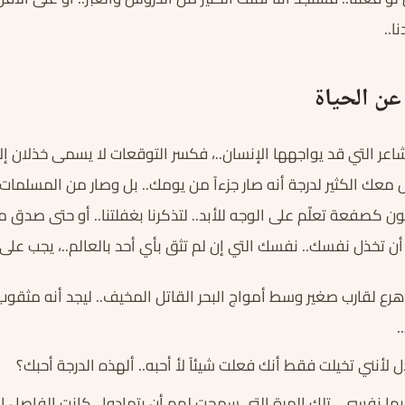
ا..
عن الحياة
عر التي قد يواجهها الإنسان..، فكسر التوقعات لا يسمى خذلان إ
ك الكثير لدرجة أنه صار جزءاً من يومك.. بل وصار من المسلمات أي
كون كصفعة تعلّم على الوجه للأبد.. لتذكرنا بغفلتنا.. أو حتى صدق م
أن تخذل نفسك.. نفسك التي إن لم تثق بأي أحد بالعالم..، يجب على 
ع لقارب صغير وسط أمواج البحر القاتل المخيف.. ليجد أنه مثقوب ث
.
لأنني تخيلت فقط أنك فعلت شيئاً لأ أحبه.. ألهذه الدرجة أحبك؟
 بها نفسي.. تلك المرة التي سمحت لهم أن يتمادوا.. كانت الفاصل 