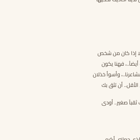
لا إذا كان من شخص
ضاً..، فهنا يكون
شاعرنا..، وأسوأ خذلان
الأقل.. أن تثق بك
قباً صغير.. أودى
الذي جعلني أكره