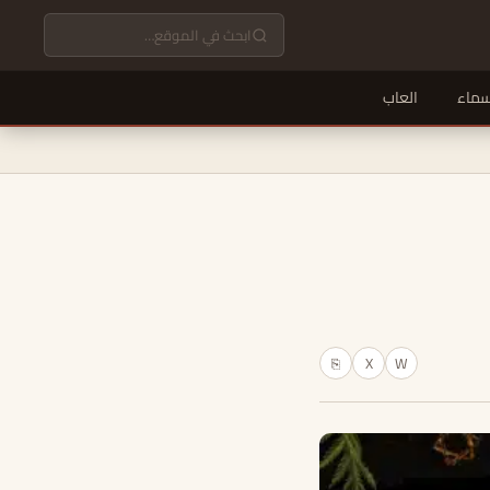
سماء
العاب
X
W
⎘