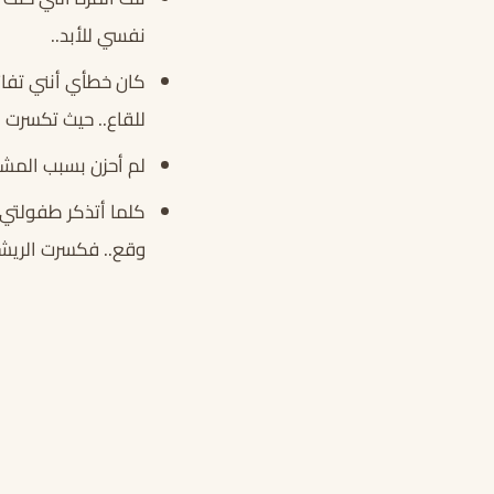
نفسي للأبد..
كان خطأي أنني تفائ
للقاع.. حيث تكسرت أ
لم أحزن بسبب المشكل
كلما أتذكر طفولتي أ
وقع.. فكسرت الريشة 