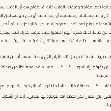
رقوا يوماً مؤلمة ومرعبة بالوقت ذاته، فالمؤلم هو أن الوقت 
كل واحد بمشاكله ومستقبله أو ربما عائلته أو حتى موته..، لكن ا
عدوا عنا ولم نعد نتحدث معهم إلا ما ندر.. كانوا جزءاً لا يتجزأ من ي
 عن حياتنا، لذلك فكرة أنهم أصبحوا غرباء مرعب كثيراً.. لأنك ستدر
يث والأسرار.. لذلك احفظ اسرارك وانتقي أحاديثك.. فلن يبقى منك إل
 لصورنا عندما أتذكر كل تلك الأيام التي وعدنا أنفسنا أننا لن نفترق أ
 لن يفرقها إلا الموت، لكن أكان الموت حاقداً ومغتاظاً من صداقت
 مرعبة؟
قات.. لكن الصداقة كانت دائماً ما تفوز، اتسائل كيف يقارنونها مع
يقي أنني ممتن لكل لحظة أنت موجود بها بحياتي.. أريد أن أشكرك ع
ا..