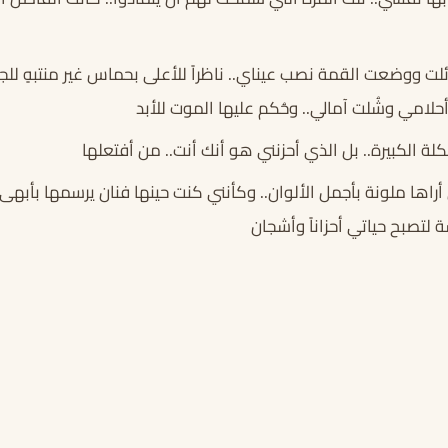
لت ووضعت القمة نصب عيناي.. ناظراً للأعلى بحماس غير منتبهٍ ل
حلامي وشُلت آمالي.. وحُكم عليها الموت للأبد
ة الكبيرة.. بل الذي أحزنني هو أنك أنت.. من أفتعلها
راها ملونة بأجمل الألوان.. وكأنني كنت حينها فنان يرسمها بأبهى ا
لتصبح حياتي أحزاناً وأشجان