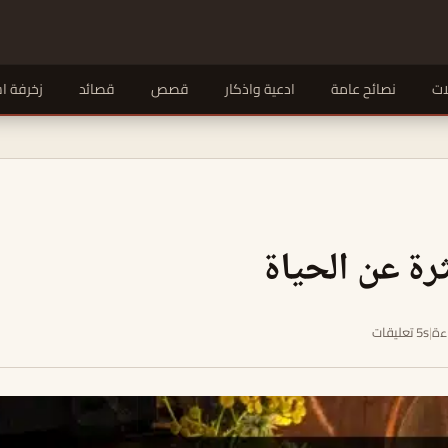
ات
نصائح عامة
ادعية واذكار
قصص
قصائد
زخرفة ا
ة عن الحياة
|
5s تعليقات