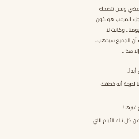
سيمضي ونحن نتضحك
لجزء المرعب هو كون
ومنا.. وكانت لا
ك أن الجميع سيذهب..
ا هذا..
بداً..
نا لدرجة أنه خطفك
 غيرها!
ن كل تلك الأيام التي