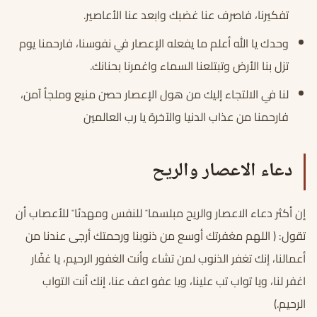
تفكيرنا، فاصرف عنا غضبك وابعد عنا الأعاصير.
وحدك يا الله أعلم ما يفعله الإعصار في نفوسنا، فارحمنا يوم
تزل بنا الأرض وتبتلعنا السماء واغمرنا بحنانك.
لنا في الالتجاء إليك من هول الإعصار حصن منيع وملجأ آمن،
فارحمنا من عذاب الدنيا والآخرة يا رب العالمين
دعاء الاعصار والريح
إن أكثر دعاء الاعصار والريح مبلسما ً للنفس ومهدئا ً للأعصاب أن
تقول: ( اللهم مغفرتك أوسع من ذنوبنا ورحمتك أرجى عندنا من
أعمالنا، إنك تغفر الذنوب لمن تشاء وأنت الغفور الرحيم، يا غفّار
اغفر لنا، ويا تواب تب علينا، ويا عفو اعف عنا، إنك أنت التواب
الرحيم.)