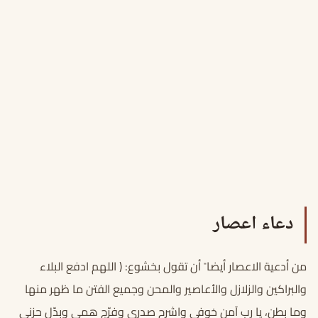
دعاء اعصار
من أدعية الاعصار أيضا ً أن تقول بخشوع: ( اللهم ادفع البلاء
والبراكين والزلازل والأعاصير والمحن وجميع الفتن ما ظهر منها
وما بطن، يا رب آمن خوفي واشرح صدري وفرّج همي وبدّل حزني