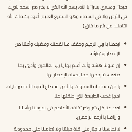
فرحا ً، وعسري يسرا ً يا الله، بسم الله الذي لا يضر مع اسمه شيء
في الأرض ولا في السماء وهو السميع العليم، أعوذ بكلمات الله
التاملت من شر ما خلق.)
ارحمنا يا ربي الرحيم وخفف عنا نقمتك وغضبك وأغثنا من
الإعصار وكوارثه.
إن قلوبنا هشة وأنت أعلم بها يا رب العالمين وأدرى بما
صنعت، فارحمها مما يفعله الإعصار بها.
يا من تسجد له السموات والأرض وتنصاع لأمره الأعاصير ذليلة،
احجز غضب الطبيعة التي خلقتها عنا.
ابعد عنا كل شر وضر تخلفه الأعاصير في نفوسنا وأهلنا
وأرزاقنا يا أرحم الراحمين.
لا تحاسبنا يا جبّار على قلة حيلتنا ولا تعاملنا على محدودية