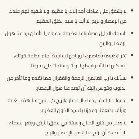
لا يشفق على عبادك أحد إلاك يا عظيم، ولا شفيع لهم عندك
من الإعصار والريح إلا أنت يا سيد الخلق العظيم.
باسمك الجليل وصفاتك العظيمة ندعوك يا الله أن ترد عنا هول
الإعصار والريح.
تخر الطبيعة بأعاصيرها ورياحها ساجدة أمام عظمة قوتك،
فسكّنها يا الله واجعلها بردا ً وسلاما ً على قلوبنا.
نسألك يا رب العالمين الرحمة والغفران مما تقدم وما تأخر من
الذنوب ونتوسل إليك أن تبعد عنا هول الإعصار.
ندعوا جلالك في دعاء الإعصار والريح كي تزيح عنا هذه الغمة
وترأف بضعفنا وعجزنا يا سيد الكون العظيم.
لا يعجز من خلق الجبال راسخة في عمق الأرض ورفع السماء
بلا أعمدة أن يزيح عنا غضب الإعصار والريح.