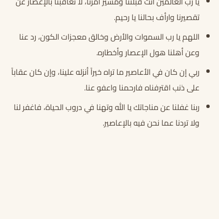
يا رب العالمين أنت قبلتنا ومسيّر أمرنا، لا تعاقبنا بالإعصار عن
تقصيرنا وارأف بحالنا يا رحيم.
اللهم يا رب السموات والأرض وخالق معجزات الكون، رد عنا
وعن أهلنا هول الإعصار وأخطاره.
ربي إن كان في الأعاصير ما تراه خيراً أنزله علينا، وإن كان عقاباً
على ذنب اقترفناه فارحمنا واعفو عنا.
ربنا غفلنا عن مناجاتك يا الله وتهنا في دروب الحياة، فاغفر لنا
ولا تردنا عما نحن فيه بالإعاصير.