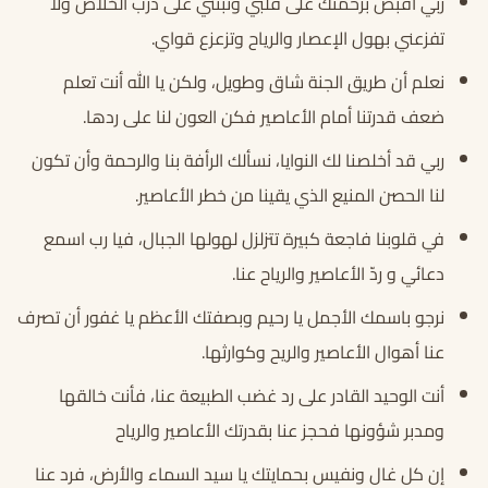
ربي اقبض برحمتك على قلبي وثبتني على درب الخلاص ولا
تفزعني بهول الإعصار والرياح وتزعزع قواي.
نعلم أن طريق الجنة شاق وطويل، ولكن يا الله أنت تعلم
ضعف قدرتنا أمام الأعاصير فكن العون لنا على ردها.
ربي قد أخلصنا لك النوايا، نسألك الرأفة بنا والرحمة وأن تكون
لنا الحصن المنيع الذي يقينا من خطر الأعاصير.
في قلوبنا فاجعة كبيرة تتزلزل لهولها الجبال، فيا رب اسمع
دعائي و ردّ الأعاصير والرياح عنا.
نرجو باسمك الأجمل يا رحيم وبصفتك الأعظم يا غفور أن تصرف
عنا أهوال الأعاصير والريح وكوارثها.
أنت الوحيد القادر على رد غضب الطبيعة عنا، فأنت خالقها
ومدبر شؤونها فحجز عنا بقدرتك الأعاصير والرياح
إن كل غال ونفيس بحمايتك يا سيد السماء والأرض، فرد عنا