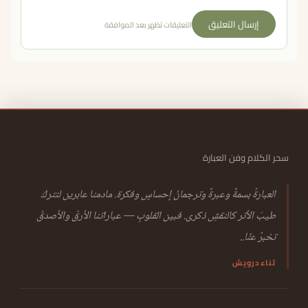
إرسال التعليق
التعليقات تظهر بعد الموافقة
سحر الكلام وفن العبارة
العبارةُ بسمةٌ وعبرةٌ وترجمانُ إحساسٍ وفكرة. مادمنا عابرين لنتركَ
طيبَ الأثر كالنقشِ ذكرى. فبين القلوبِ — عباراتنا الأرقّ والأصدقُ
تخبرُ عنّا..
ثناء درويش