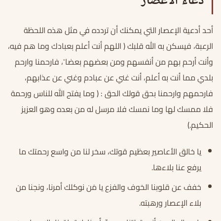
دعاء الاعصار
أحد أدعية الإعصار التي يمكنك أن تردده في مثل هذه اللحظة
الرعبة، فيسكن به الله قلبك ( اللهم أنت أعلم بعبادك وما هم فيه،
وأنت أرحم بهم من أنفسهم ومن بعضهم بعضا ً، فارحمنا وارحم
بلدي مما أنت به أعلم، أنت غني عن عبادم وغني عن عذابهم،
فارحمهم وارحمنا بحق قولك الحق : ( وما يفتح الله للناس ورحمة
فلا ممسك لها وما نمسك فلا مرسل له من بعده وهو العزيز
الحكيم.)
يا خالق الأعاصير بعظيم قوتك، سخر لنا من واسع رحمتك ما
يرفع عنا بلاءها.
خفف عن قلوبنا الخوف والفزع يا مَن نوكلك أمرنا، ونجنا من
بلاء الإعصار ورهبته.