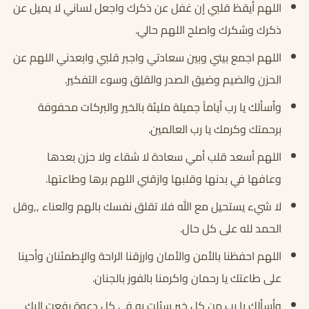
اللهم أيقظ قلبي إن غفل عن ذكرك واجعل لساني لا يميل عن
ذكرك وشكرك واصلح اللهم حالي.
اللهم اجمع بيني وبين سعادتي واجبر قلبي وابعدني اللهم عن
الحزن والضيم وضيق الصدر والقلق وسوء التفكير.
وأسألك يا رب أياماً جميلة مليئة بالخير والبركات محفوفة
برحمتك وكرمك يا رب العالمين.
اللهم أسعد قلب أمي سعادة لا شقاء ولا حزن بعدها
وعافها في بدنها وقلبها وازقني اللهم برها وطاعتها.
لا شيء يستحيل مع الله فلا تقلق نفسك بالهم والعناء ,,وقل
الحمد لله على كل حال.
اللهم احفظنا بالأمن والأمان وارزقنا الراحة والإطمئنان وأحينا
على طاعتك يا رحمان واكرمنا بالفوز بالجنان.
وأسألك يا رب من كل خير سئلت به في كل دعوة رفعت إليك