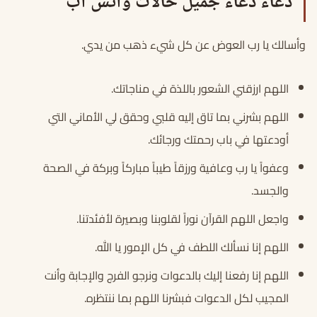
دعاء دعاء جميل حالات واتس اب
وأسالك يا رب العوض عن كل شيء ذهب من يدي.
اللهم ارزقني الشعور باللذة في مناجاتك.
اللهم بشرني بما تاق إليه قلبي وحقق لي الأماني التي
أودعتها في باب رحمتك ورجائك.
وعفواً يا رب وعافية ورزقاً طيباً مباركاً وبركة في الصحة
والجسد.
واجعل اللهم القرآن نوراً لقلوبنا وبصيرة لأفئدتنا.
اللهم إنا نسألك اللطف في كل الإمور يا الله.
اللهم إنا رفعنا إليك بالدعوات ونرجو الفرج والإجابة وأنت
المجيب لكل الدعوات فبشرنا اللهم بما ننتظره.