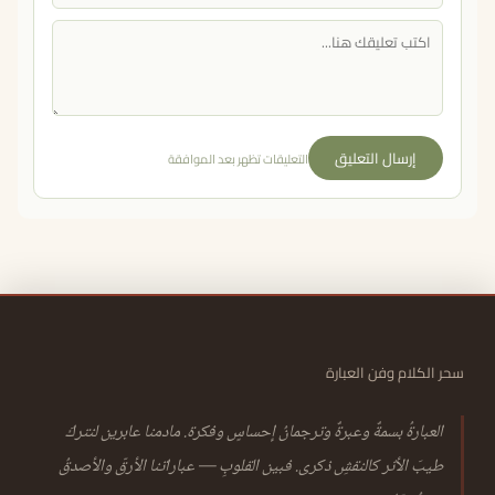
إرسال التعليق
التعليقات تظهر بعد الموافقة
سحر الكلام وفن العبارة
العبارةُ بسمةٌ وعبرةٌ وترجمانُ إحساسٍ وفكرة. مادمنا عابرين لنتركَ
طيبَ الأثر كالنقشِ ذكرى. فبين القلوبِ — عباراتنا الأرقّ والأصدقُ