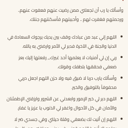
وأسألك يا رب أن تجعلني ممن رضيت عنهم فعفوت عنهم..
ورحمتهم فغفرت لهم .. وأحببتهم فأسكنتهم جنتك.
اللهم إني عبد من عبادك وقف بين يديك يرجوك السعادة في
الدنيا والجنة في الآخرة فدبر لي الأمر وارضني به يالله.
ربي إن لي أمنيات لا يعلمها أحد غيرك,, رفعتها إليك بعز
ضعفي فحققها بلطفك وقوتك.
وأسألك يارب دربا لا ضيق فيه ولا حزن اللهم اجعل دربي
محفوفاً بالتوفيق والخير.
اللهم دبر لي خير الإمور وابعدني عن الشرور وارزقني الإطمئنان
والأمان في كل الأحوال واغفر لي الذنوب يا عزيز يا غفار.
اللهم إن أتيت لك بضعفي وقلة حيلتي وفي جسدي ضر لا