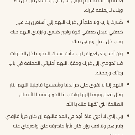
يعلمه إلا أنت فاللهم قوني في بدني وعافني من كل داء
وبلاء لا يعلمه غيرك.
كُسرتُ يا رب ولا ملجأ لي غيرك اللهم إني أستعين بك على
ضعفي فبدل ضعفي قوة واجبر كسري وارزقني اللهم حبك
وحب كل عملٍ يقربني منك.
ولن أمد يدي لغيرك يا رب فأنت وحدك المجيب لكل الدعوات
فلا تحوجني إلى غيرك وحقق اللهم أمنياتي المعلقة في باب
رجائك ورحمتك.
اللهم إننا لا نقوى على حر الدنيا وشمسها فاجنبنا اللهم النار
وكل فعل يقودنا إليها واكتب لنا الخير ووفقنا للأعمال
الصالحة التي تقربنا منك يا الله.
ربي إنني لا أدري ماذا أجد في الغد فاللهم إن كان خيراً فازقني
بغير هم ولا تعب وإن كان شراً فاصرفه عني واصرفني عنه