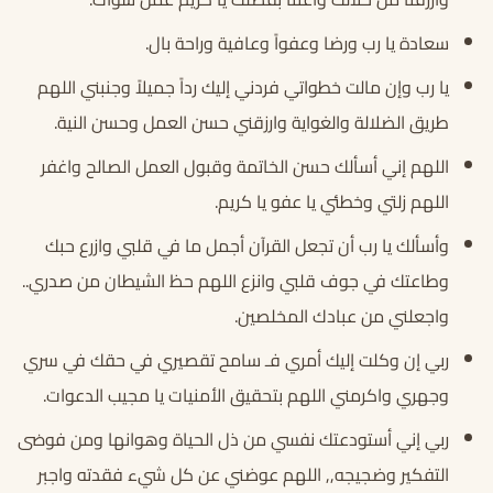
سعادة يا رب ورضا وعفواً وعافية وراحة بال.
يا رب وإن مالت خطواتي فردني إليك رداً جميلاً وجنبني اللهم
طريق الضلالة والغواية وارزقني حسن العمل وحسن النية.
اللهم إني أسألك حسن الخاتمة وقبول العمل الصالح واغفر
اللهم زلتي وخطئي يا عفو يا كريم.
وأسألك يا رب أن تجعل القرآن أجمل ما في قلبي وازرع حبك
وطاعتك في جوف قلبي وانزع اللهم حظ الشيطان من صدري..
واجعلني من عبادك المخلصين.
ربي إن وكلت إليك أمري فـ سامح تقصيري في حقك في سري
وجهري واكرمني اللهم بتحقيق الأمنيات يا مجيب الدعوات.
ربي إني أستودعتك نفسي من ذل الحياة وهوانها ومن فوضى
التفكير وضجيجه,, اللهم عوضني عن كل شيء فقدته واجبر