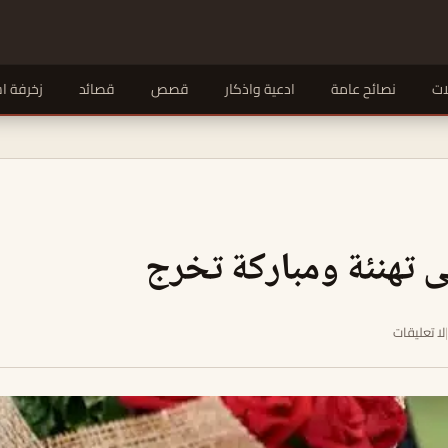
ات
نصائح عامة
ادعية واذكار
قصص
قصائد
زخرفة ا
 تهنئة ومباركة تخرج
|
لا تعليقات