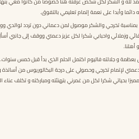
لحمد لله و الشكر لكل شخص عرفته هنا خصوصا من كانوا معي بنها
 دائما وأبدا على نعمة إتمام تعليمي بالتفوق.
بمناسبة تخرجي والشكر موصول لمن دعماني دون تردد لوالدي ووا
ائي وزملائي واحبابي شكرا لكل عزيز دعمني ووقف إلى جانبي أسأل ا
 أهلنا.
يق بعظمة و جلالته فاليوم اكتمل الحلم الذي بدأ قبل خمس سنوات
عمني لإتمام تخرجي وحصولي على درجة البكالوريوس من أساتذة و 
ميزا بحياتي شكرا لكل من غمرني بتهنئته ومباركته و تكلف عناء ال