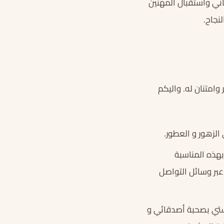
اني واستقبال المهنين
نجاح.
 وامتنان له. واليكم
الزهور و العطور.
بهذه المناسبة
عبر وسائل التواصل
استي بصحبة أصدقائي و