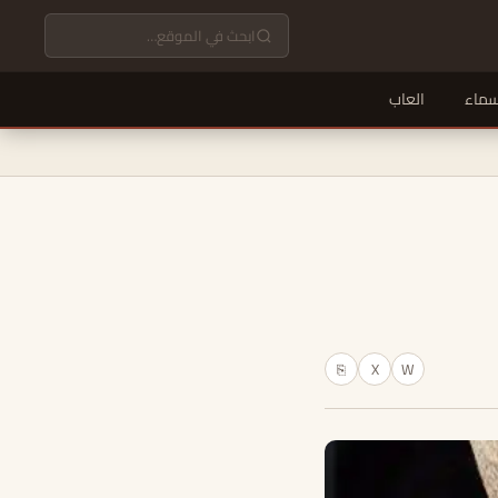
سماء
العاب
X
W
⎘