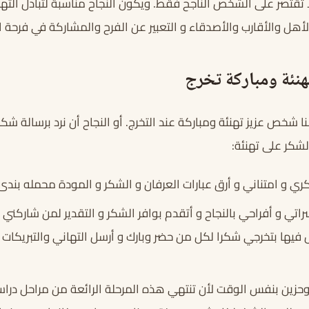
ا تقتصر على الشخص الناجح فقط. ويكون النجاح مناسبة لتبادل الته
هل والأقارب والأصدقاء و التعبير عن الفرح والمشاركة في فرحة ال
هنئة ومباركة تخرج
ا شخص عزيز تهنئة ومباركة عند التخرج. أو النجاح أن نرد برسالة شكر
لشكر على تهنئة:
 و امتناني و أرق عبارات العرفان و الشكر و المودة محمله بندى 
تي و أفراحي بالنجاح و أتقدم بوافر الشكر و التقدير لمن شاركني 
 فيها بتخرجي شكرا لكل من حضر وبارك و أرسل التهاني والتبريكات 
وحزين بنفس الوقت لأن تنتهي هذه المرحلة الرائعة من مراحل در