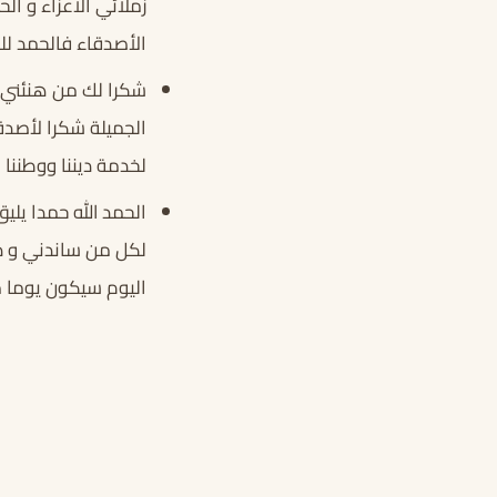
زملائي الأعزاء و ا
الأصدقاء فالحمد لله
شكرا لك من هنئني 
الجميلة شكرا لأصدق
لخدمة ديننا ووطننا و
الحمد الله حمدا يل
لكل من ساندني و د
اليوم سيكون يوما م