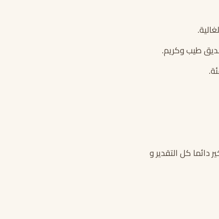
الية.
صديق طيب وكريم.
ئة.
ر دائما كل التقدير و