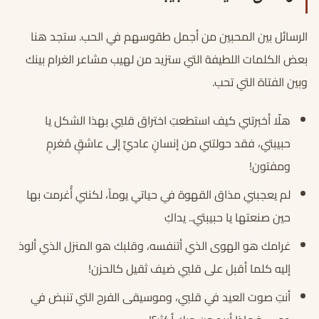
الرسائل بين المحبين من أجمل طقوسهم في الحب. ستجد هنا
بعض الكلمات اللطيفة التي ستزيد من لهيب مشاعر الغرام بينك
وبين الفتاة التي تحب.
هلّا أخبرتني كيف استطعتِ اختراق قلبي بهذا الشكل يا
حبيبتي، فقد حولتني من إنسانٍ عاديٍّ إلى عاشقٍ مُغرمٍ
ومفتون!
لم يعجبني مذاق القهوة في حياتي يوماً، لكنني أُغرمت بها
حين صنعتها يا حبيبتي.. يداكِ
غرامك هو الهوى الذي أتنفسه، وقلبك هو المنزل الذي ألوذ
إليه كلما أقبل على قلبي ضيف ثقيل كالحزن!
أنتِ صوت العيد في قلبي، وموسيقى الفرح التي تنبض في