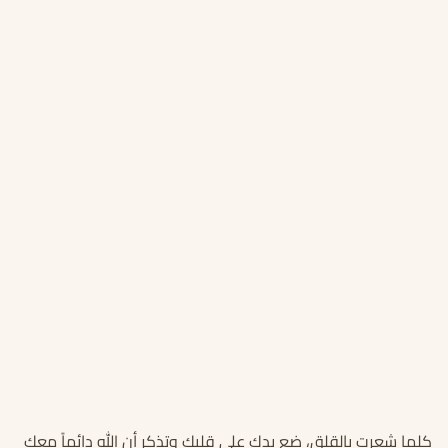
كلما شعرت بالقلق، ضع يدك على قلبك وتذكر أن الله دائماً معك