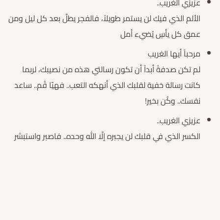
عزيزي الغريب..
الألم الذي فيك لن يستمر طويلاً، فالفجر يطلّ بعد كل ليل ومن
عمق كل يأسٍ يُضيء أمل
مرحباً أيها الغريب
لم تكن صدفةً أبداً أن تكون رسالتي هذه من نصيبك، لربما
كانت رسالة خفية لقلبك الذي أنهكه التعب.. فهيّا قُم.. ساعد
نفسك.. وكُن بخير!
عزيزي الغريب..
الكسر الذي في قلبك لن يجبره إلّا الله وحده.. فاصبر واستبشر