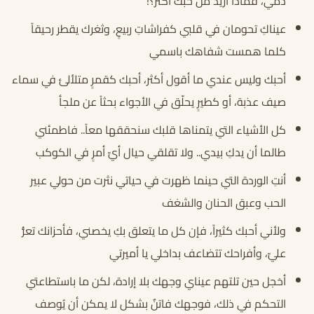
دمي، فماذا أريد من حبك أكثر؟!
عيناكِ تحومان في قلبي كفراشاتِ ربيعٍ، وثغرك يقطر رحيقاً
كلما همست شفاهك باسمي
أحبك وليس عندي ما أقول أكثر، أحبك كقمرٍ متلألئ في سماء
صيف عذبة، أو كطيرٍ يحلّق في الأجواء بحثاً عن ملجأ
كل الأشياء التي يتمناها قلبك سنحققها معاً.. فاطمئني
طالما أن يدكِ بيدي.. ولا تقلقي حيال أيّ أمرٍ في الكوكب
أنتِ الوردة التي حينما ظهرت في حياتي نثرت من حولي عبير
الحب وعبق الحنان والشغف
ولأني أحبك كثيراً، فإن كل ما يتعلق بكِ يخصني، فأحزانك تعزُّ
عليّ، وأفراحك تتضاعف بداخلي يا أميرتي
أخجل حين تلتهم عيناي وجهك بلا إرادة، لكن ما باستطاعتي
التحكم في ذلك، فوجهك فاتنٌ بشكل لا يمكن أن يُوصف