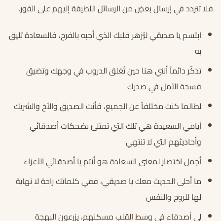
فلا تتردد في إرسال بعضٍ من الرسائل اللطيفة إليهم على الفور.
ابتسم يا صديقي ليُزهر قلبك الذي أحبه بالفرح، فالسعادة تليق
به
تذكّر دائماً أنني هنا حين تُغلق الدروب في وجهك وتضيق
فسحة الأمل في صدرك
لطالما كنت مختلفاً عن الجميع، فأنت الصديق والأخ والشريك
أيامي السعيدة هي تلك التي تمتلئ بضحكات أصدقائي
وأحاديثهم التي لا تنتهي
أجمل اختصار لمعنى السعادة هو أنتم يا أصدقائي الأعزاء
ما أحلى الحديث معك يا صديقي، ففي كلماتك راحة لا نهاية
لها للروح والنفس
لي أصدقاء في وسط القلب مسكنهم، يزرعون البهجة