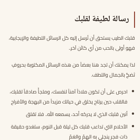
رسالة لطيفة لقلبك
قلبك الطيب يستحق أن تُرسل إليه كل الرسائل اللطيفة والإيجابية،
فهو أولى بالحب من أي كائن آخر..
لذا يمكنك أن تجد هنا بعضاً من هذه الرسائل المكتوبة بحروفٍ
تَضجُّ بالجمال واللطف.
احرص على أن تكون ملاذاً آمناً لنفسك، وملجأً صادقاً لقلبك،
فالقلب حين يرتاح يخلق في حياتك مزيداً من البهجة والأفراح
أنين قلبك الذي لا يدركه أحد، يسمعه الله.. فلا تقلق
الأحلام التي تداعب قلبك كل ليلة قبل النوم، ستغدو حقيقة
ذات فجرٍ ينجلي به الهمّ والغمّ