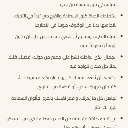
قلبك، كي تثق بنفسك من جديد
ستمنحك الحياة كنوز السعادة والفرح حين تبدأ في التحرك
باتجاهها بدلاً من الوقوف طويلاً في انتظارها
قلبك اللطيف يستحق أن تعتني به، فاحرص على أن تكون
رؤوفاً وعطوفاً عليه
الجمال الذي بداخلك يُشعُّ على جميع من حولك، فضياء قلبك
يملأ كل مكان تتواجد فيه
لا تنسى أن تُسعد نفسك كل يوم ولو بشيء بسيط جداً،
كفنجانِ قهوةٍ ساخنٍ، أو قطعة من الحلوى
تجاهل كل ما يُحزنك، واغمر نفسك بالفرح، فألوان السعادة
تليق بكَ أكثر
في قلبك طاقة متدفقة من الحب والعطاء الذي من الممكن
أن يملأ الكوكب.. أنت رائع حقاً