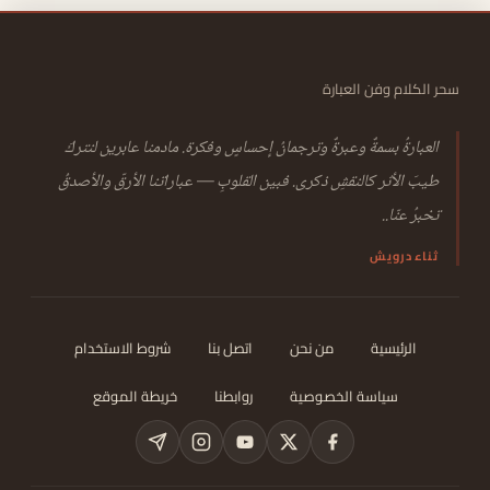
سحر الكلام وفن العبارة
العبارةُ بسمةٌ وعبرةٌ وترجمانُ إحساسٍ وفكرة. مادمنا عابرين لنتركَ
طيبَ الأثر كالنقشِ ذكرى. فبين القلوبِ — عباراتنا الأرقّ والأصدقُ
تخبرُ عنّا..
ثناء درويش
الرئيسية
من نحن
اتصل بنا
شروط الاستخدام
سياسة الخصوصية
روابطنا
خريطة الموقع