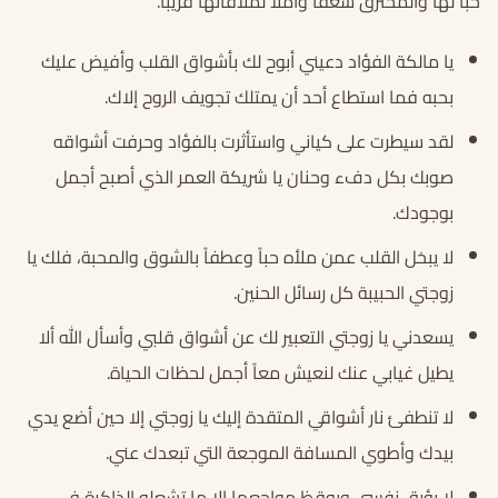
حباً لها والمحترق شغفاً وأملاً لملاقاتها قريباً.
يا مالكة الفؤاد دعيني أبوح لك بأشواق القلب وأفيض عليك
بحبه فما استطاع أحد أن يمتلك تجويف الروح إلاك.
لقد سيطرت على كياني واستأثرت بالفؤاد وحرفت أشواقه
صوبك بكل دفء وحنان يا شريكة العمر الذي أصبح أجمل
بوجودك.
لا يبخل القلب عمن ملأه حباً وعطفاً بالشوق والمحبة، فلك يا
زوجتي الحبيبة كل رسائل الحنين.
يسعدني يا زوجتي التعبير لك عن أشواق قلبي وأسأل الله ألا
يطيل غيابي عنك لنعيش معاً أجمل لحظات الحياة.
لا تنطفئ نار أشواقي المتقدة إليك يا زوجتي إلا حين أضع يدي
بيدك وأطوي المسافة الموجعة التي تبعدك عني.
لا يؤرق نفسي ويوقظ مواجعها إلا ما تشعله الذاكرة في