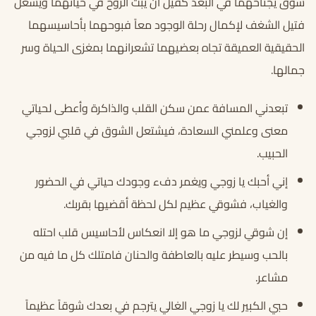
شوق يجتاحهما في البعد كفيل أن يبث الروح في حياتهما ويشعل
فتيل الشغف لإكمال رحلة الوجود معاً فبوحهما بأحاسيسهما
الحقيقية العميقة تجاه بعضيهما تشعرانهما بمغزى الحياة وسر
جمالها.
تبعدني المسافة عمن سكن القلب والذاكرة وأعطى لحياتي
معنى وعلمني السعادة، فيشتعل الشوق في قلبي لزوجي
الحبيب.
إني أحبك يا زوجي ويغمر دفء وجودك حياتي في الحضور
والغياب، فشوقي عظيم لكل لحظة أقضيها بقربك.
إن شوقي لزوجي ما هو إلا انعكاس لأحاسيس قلب احتله
بالحب وسيطر عليه بالعاطفة والحنان فامتلك كل ما فيه من
مشاعر.
حبي الكبير لك يا زوجي الغالي يترجم في بعدك شوقاً عظيماً