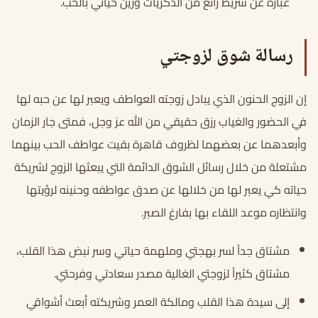
عبارة عن شريط رائع من الذكريات وزين حياتي بالحب.
رسالة شوق لزوجتي
إن الزوج الحنون الذي يبادل زوجته العواطف ويعبر لها عن حبه لها
في الحضور والغياب رزق حقيقي من الله عز وجل، فمتى جار الزمان
وأبعدهما عن بعضهما لظروف قاهرة بقيت عواطف الحب بينهما
مشتعلة من خلال رسائل الشوق الدائمة التي يبعثها الزوج لشريكة
حياته كي يعبر لها من خلالها عن صدق عواطفه وحنينه لرؤيتها
وانتظاره موعد اللقاء بها بفارغ الصبر.
مشتاق جداً لسر بهجتي وملهمة حياتي وسر نبض هذا القلب،
مشتاق كثيراً لزوجتي الغالية مصدر سعادتي وفرحتي.
إلى سيدة هذا القلب ومالكة العمر وشريكته أبعث أشواقي