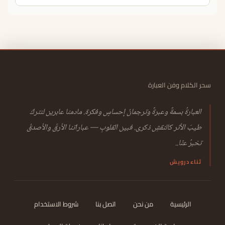
سحر الكلام وفن العبارة
العبارةُ بسمةٌ وعبرةٌ وترجمانُ إحساسٍ وفكرة. مادمنا عابرين لنتركَ
طيبَ الأثر كالنقشِ ذكرى. فبين القلوبِ — عباراتنا الأرقّ والأصدقُ
تخبرُ عنّا..
ثناء درويش
الرئيسية
من نحن
اتصل بنا
شروط الاستخدام