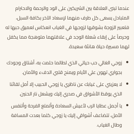
عندما تبنى العلاقة بين الشريكين على الود والرحمة والاحترام
المتبادل يسعى كل طرف منهما لإسعاد الآخر بكافة السبل،
فتعبير الزوجة بشوقها لزوجها في الغياب انعكاس لعميق حبها له
وحرصاً على إبقاء شعلة الوجد في علاقتهما متوهجة مما يكفل
لهما مسيرة حياة هانئة سعيدة.
زوجي الغالي حب حياتي الذي لطالما حلمت به، أشتاق وجودك
بجواري تهون علي الأيام ويمنح قلبي الدفء والأمان.
لا يعزيني على غيابك عن ناظري يا زوجي الحبيب إلا أمل لقائنا
الذي يوقظ الأشواق في صدري إليك ويشعل نار الحنين.
يا أجمل عطايا الرب لأعيش السعادة وأتمتع الفرحة وأتنفس
الأمل، تتضاعف أشواقي إليك يا زوجي كلما بعدت المسافة
وطال الغياب.