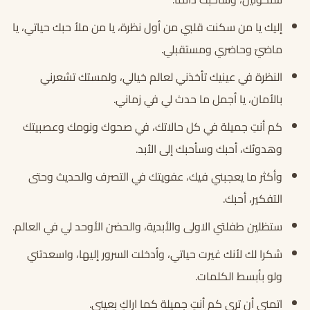
إليك يا من سكنت قلبي من أول نظرة، يا من ملأ حبك حياتي، يا
ماضيّ وحاضري ومستقبلي.
النظرة في عينيك تأخذني لعالم خيالي، ولمستك تشعرني
بالأمان، يا أجمل ما حدث لي في زماني.
كم أنتِ جميلة في كل حالاتك، في صحوك ونومك وعصبيتك
وهدوئك، أحبك وسأحبك إلى الأبد.
وأكثر ما يعجبني فيك، عفويتك في التصرف والحديث وحتى
التفكير، أحبك.
ستظلين طفلتي الاولى والأبدية، والحضن الأوحد لي في العالم.
شكرا لك لأنك غيرت حياتي، وأدخلت السرور إليها، واسعدتني
ولو بأبسط الكلمات.
اتمنى أن تري كم أنتِ جميلة كما اراكِ بعيني.