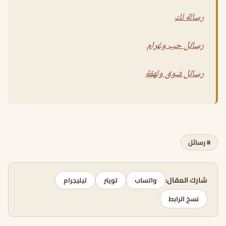
رسالة لك
رسائل حب وغرام
رسائل شوق ولهفة
# رسائل
شارك المقال:
واتساب
تويتر
تيليجرام
نسخ الرابط