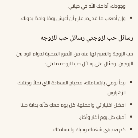
وجودك، أدامك الله في حياتي.
وإن أصعب ما قد يمر عليّ أن أعيش يومًا واحدًا بدونك.
رسائل حب لزوجتي رسائل حب للزوجه
حب الزوجة والتعبير لها عنه من الأمور المحببة لدوام الود بين
الزوجين، ومثال على رسائل حب للزوجه ما يلي:
يبدأ يومي بابتسامتك، فصباح السعادة التي تملأ وجنتيك
الزهراوين.
افضل اختياراتي واجملها، كل يوم معكِ كأنه بداية حبنا.
أحبكِ كل يوم أكثر وأكثر.
كم يعجبني شغفك وحبك وابتسامتك.