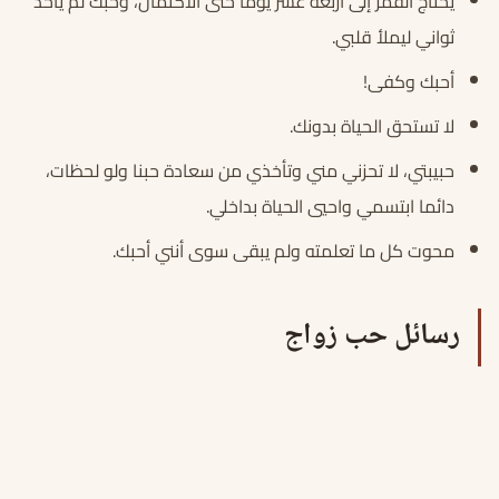
يحتاج القمر إلى أربعة عشر يومًا حتى الاكتمال، وحبك لم يأخذ
ثواني ليملأ قلبي.
أحبك وكفى!
لا تستحق الحياة بدونك.
حبيبتي، لا تحزني مني وتأخذي من سعادة حبنا ولو لحظات،
دائما ابتسمي واحيي الحياة بداخلي.
محوت كل ما تعلمته ولم يبقى سوى أنني أحبك.
رسائل حب زواج