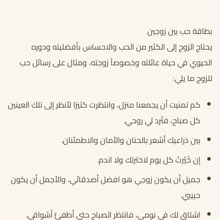
بطاقة حب بين زوجين
يحتاج الزوج إلى الكثير من الحب والاحساس بأفضليته ودوره
الحيوي في حياة عائلته وخصوصاً زوجته، ومثال على رسائل حب
للزوج ما يلي:
كم تمنيت أن يجمعنا منزل، وانتظرت كثيرًا لأنظر إلى تلك العينين
كل صباح، فتُرد لي روحي.
بين ذراعيك أشعر بالحنان والأمان والاطمئنان.
إن خُيّرتُ كل يوم لاخترتك ولا اندم.
جميل أن يكون زوجي هو افضل أصدقائي، والأجمل أن يكون
حبيبي.
اشتاق لك في نومي، فانتظر الصباح حتى أطفئُ أشواقي.