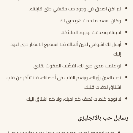
لم اكن اصدق في وجود حب حقيقي حتى قابلتك.
وكان اسعد ما حدث هو حبي لك.
احببتك وصدقت بوجود الملائكة.
أرسل لك اشواقي لحين ألقاك فلا استطيع الانتظار حتى اعود
إليك.
لو علمت مدى حبي لك، لفضّلت المكوث بقلبي.
تحب العين رؤياك، وينعم القلب في أحضانك، فلا تتأخر عن قلب
اشتاق لدقات قلبك.
لا توجد كلمات تصف كم احبك، ولا كم اشتاق اليك.
رسايل حب بالانجليزي