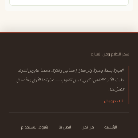
سحر الكلام وفن العبارة
العبارةُ بسمةٌ وعبرةٌ وترجمانُ إحساسٍ وفكرة. مادمنا عابرين لنتركَ
طيبَ الأثر كالنقشِ ذكرى. فبين القلوبِ — عباراتنا الأرقّ والأصدقُ
تخبرُ عنّا..
ثناء درويش
الرئيسية
من نحن
اتصل بنا
شروط الاستخدام