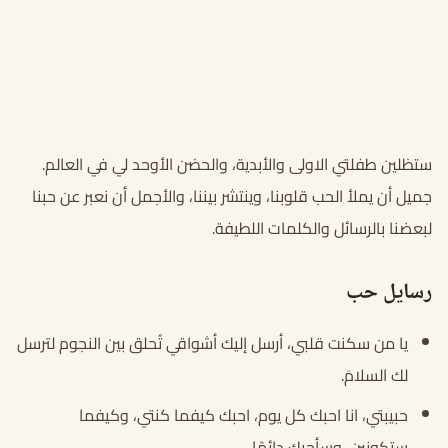
ستظلين طفلتي الاولى والأبدية، والحضن الأوحد لي في العالم.
جميل أن يملأ الحب قلوبنا، وينتشر بيننا، والأجمل أن نعبر عن حبنا
لبعضنا بالرسائل والكلمات اللطيفة.
رسايل حب
يا من سكنت قلبي، أرسل إليك أشواقي تُحلق بين النجوم لترسل
لك السلامَ.
حبيبتي، انا احبك كل يوم، احبك كيفما كنتي، وكيفما
ستكونين، وسأحبك دائمًا.