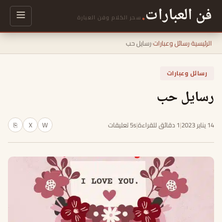
فن العبارات
.
سحر الكلام وفن العبارة
الرئيسية
›
رسائل وعبارات
›
رسايل حب
رسائل وعبارات
رسايل حب
14 يناير 2023
|
1 دقائق للقراءة
|
5s تعليقات
W
X
⎘