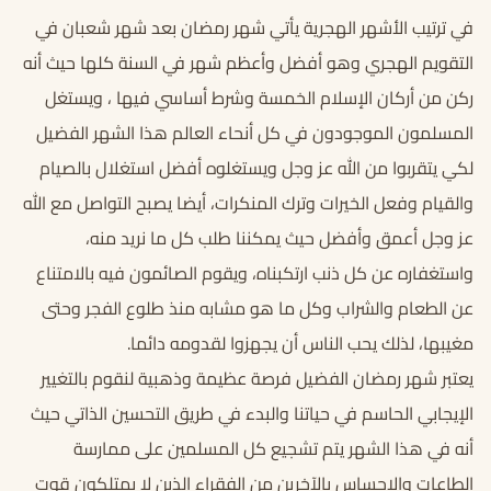
في ترتيب الأشهر الهجرية يأتي شهر رمضان بعد شهر شعبان في
التقويم الهجري وهو أفضل وأعظم شهر في السنة كلها حيث أنه
ركن من أركان الإسلام الخمسة وشرط أساسي فيها ، ويستغل
المسلمون الموجودون في كل أنحاء العالم هذا الشهر الفضيل
لكي يتقربوا من الله عز وجل ويستغلوه أفضل استغلال بالصيام
والقيام وفعل الخيرات وترك المنكرات، أيضا يصبح التواصل مع الله
عز وجل أعمق وأفضل حيث يمكننا طلب كل ما نريد منه،
واستغفاره عن كل ذنب ارتكبناه، ويقوم الصائمون فيه بالامتناع
عن الطعام والشراب وكل ما هو مشابه منذ طلوع الفجر وحتى
مغيبها، لذلك يحب الناس أن يجهزوا لقدومه دائما.
يعتبر شهر رمضان الفضيل فرصة عظيمة وذهبية لنقوم بالتغيير
الإيجابي الحاسم في حياتنا والبدء في طريق التحسين الذاتي حيث
أنه في هذا الشهر يتم تشجيع كل المسلمين على ممارسة
الطاعات والإحساس بالآخرين من الفقراء الذين لا يمتلكون قوت