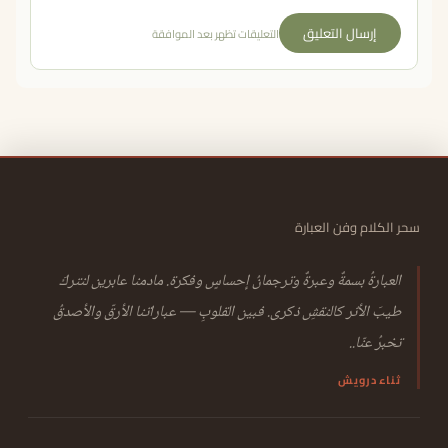
إرسال التعليق
التعليقات تظهر بعد الموافقة
سحر الكلام وفن العبارة
العبارةُ بسمةٌ وعبرةٌ وترجمانُ إحساسٍ وفكرة. مادمنا عابرين لنتركَ
طيبَ الأثر كالنقشِ ذكرى. فبين القلوبِ — عباراتنا الأرقّ والأصدقُ
تخبرُ عنّا..
ثناء درويش