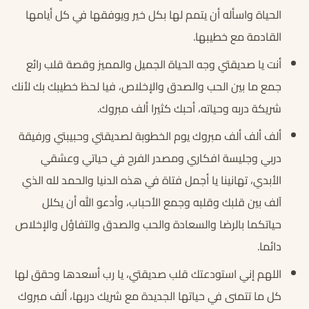
الحياة واسأله أن يتمم لها بكل خير ويوفقها في كل أيامها
القادمة مع خطيبها.
أنت يا صديقتي وجه الحياة الجميل والمميز وقصة قلب رائع
جمع ما بين الحب والصدق والإخلاص، فيا لحظ خطيبك بك لأنك
شريكة دربه وحياته، أحبك كثيرا ألف مبروك.
ألف ألف ألف مبروك يوم الخطوبة لصديقتي وحبيبتي ورفيقة
دربي وجليسة افكاري ومصدر الفرح في حياتي وعشقي
الأبدي، تهانينا يا أجمل فتاة في هذه الدنيا والحمد لله الذي
آلف بين قلبك وقلبه وجمع الأحباب، وأدعو الله أن يكلل
حياتكما بالرضا والسعادة والحب والصدق والتفاؤل والإخلاص
دائما.
اللهم إني استودعتك قلب صديقتي، يا رب أسعدها وحقق لها
كل ما تتمنى في حياتها الجديدة مع شريك دربها، ألف مبروك