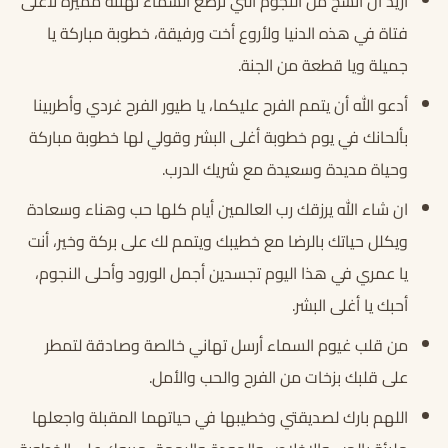
أريد أن أنسج من النجوم التي ترصع السماء تهنئة مميزة لأغلى
فتاة في هذه الدنيا ولأروع أخت ورفيقة، خطوبة مباركة يا
جميلة ويا قطعة من الجنة.
أدعو الله أن يتمم الفرح عليكما، يا طيور الفرح غردي وأطربينا
بألحانك في يوم خطوبة أغلى البشر وقولي لها خطوبة مباركة
وحياة مديدة وسعيدة مع شريك الدرب.
ان شاء الله يرزقك رب العالمين أيام كلها حب وهناء وسعادة
ويكلل حياتك بالرضا مع خطيبك ويتمم لك على بركة وخير، أنت
يا عمري في هذا اليوم تجسدين أجمل الورود وأحلى النجوم،
أحبك يا أغلى البشر.
من قلب غيوم السماء أرسل تهاني خالصة وصادقة لتمطر
على قلبك بزخات من الفرح والحب والأمل.
اللهم بارك لصديقتي وخطيبها في حياتهما المقبلة واجعلها