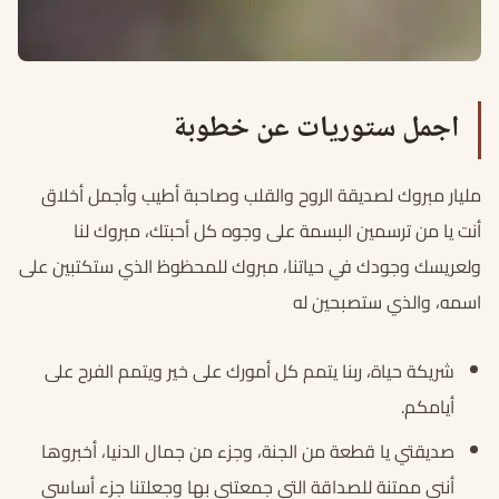
اجمل ستوريات عن خطوبة
مليار مبروك لصديقة الروح والقلب وصاحبة أطيب وأجمل أخلاق
أنت يا من ترسمين البسمة على وجوه كل أحبتك، مبروك لنا
ولعريسك وجودك في حياتنا، مبروك للمحظوظ الذي ستكتبين على
اسمه، والذي ستصبحين له
شريكة حياة، ربنا يتمم كل أمورك على خير ويتمم الفرح على
أيامكم.
صديقتي يا قطعة من الجنة، وجزء من جمال الدنيا، أخبروها
أنني ممتنة للصداقة التي جمعتني بها وجعلتنا جزء أساسي