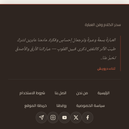
سحر الكلام وفن العبارة
العبارةُ بسمةٌ وعبرةٌ وترجمانُ إحساسٍ وفكرة. مادمنا عابرين لنتركَ
طيبَ الأثر كالنقشِ ذكرى. فبين القلوبِ — عباراتنا الأرقّ والأصدقُ
تخبرُ عنّا..
ثناء درويش
الرئيسية
من نحن
اتصل بنا
شروط الاستخدام
سياسة الخصوصية
روابطنا
خريطة الموقع