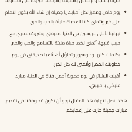
مليئة بالحب والإخلاص والمودة والرحمة، مبروك على الخطوبة.
يوم خاص ومميز لكل أحبابك يا جميلة إن شاء الله يكون التمام
على خير ونتمنى كلنا لك حياة مليئة بالحب والفرح.
تهانينا لأحلى عروسين في الدنيا صديقتي وشريكة عمري مع
حبيب قلبها، أتمنى لكما حياة مليئة بالتسامح والحب والخير.
بكلمات كلها ود وسرور وتفاؤل أهنئك يا صديقتي في يوم
خطوبتك المميز وأتمنى لك كل الخير.
أقبلت البشائر في يوم خطوبة أجمل فتاة في الدنيا، مبارك
عليكي يا حبيبتي.
هكذا نصل لنهاية هذا المقال نرجو أن نكون قد وفقنا في تقديم
عبارات جميلة حازت على إعجابكم.