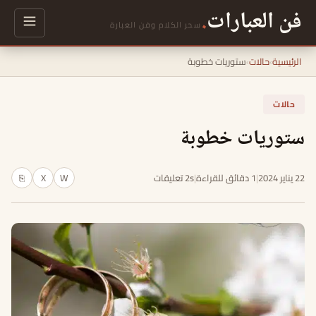
فن العبارات
.
سحر الكلام وفن العبارة
الرئيسية
›
حالات
›
ستوريات خطوبة
حالات
ستوريات خطوبة
22 يناير 2024
|
1 دقائق للقراءة
|
2s تعليقات
W
X
⎘