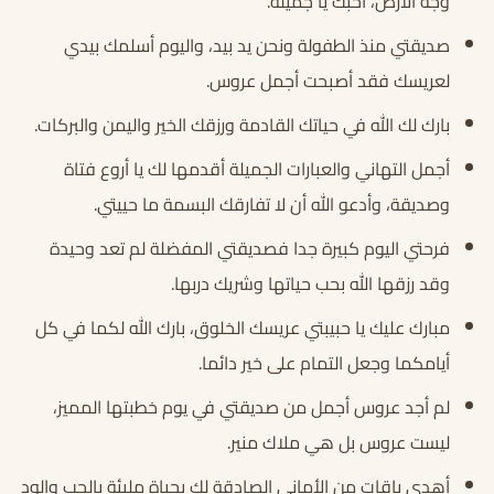
وجه الأرض، أحبك يا جميلة.
صديقتي منذ الطفولة ونحن يد بيد، واليوم أسلمك بيدي
لعريسك فقد أصبحت أجمل عروس.
بارك لك الله في حياتك القادمة ورزقك الخير واليمن والبركات.
أجمل التهاني والعبارات الجميلة أقدمها لك يا أروع فتاة
وصديقة، وأدعو الله أن لا تفارقك البسمة ما حييتي.
فرحتي اليوم كبيرة جدا فصديقتي المفضلة لم تعد وحيدة
وقد رزقها الله بحب حياتها وشريك دربها.
مبارك عليك يا حبيبتي عريسك الخلوق، بارك الله لكما في كل
أيامكما وجعل التمام على خير دائما.
لم أجد عروس أجمل من صديقتي في يوم خطبتها المميز،
ليست عروس بل هي ملاك منير.
أهدي باقات من الأماني الصادقة لك بحياة مليئة بالحب والود