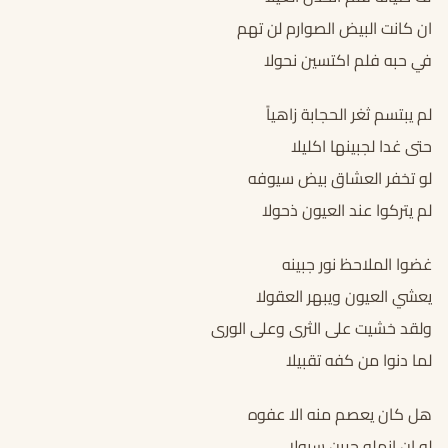
ان كانت البيض الصوارم لن تهم
في حبه فلم اكتسين نحولا
لم يبتسم ثغر الحجابة زاهياً
حتى غدا لجبينها اكليلا
لو تخفر العشاق بيض سيوفه
لم يتركوا عند العيون ذحولا
غضوا الملاحظ نور جبينه
يعشي العيون ويبهر العقولا
ولقد خشيت على الثرى وعلى الورى
لما دنوا من كفه تقبيلا
هل كان يعصم منه الا عفوه
لو ان انمله جرين سيولا