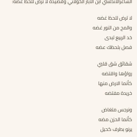
الشاعرالأندلسي ابن الابار الخولاني وقصيدة لا ترض للحظ غضه:
لا ترض للحظ غضه
والمح من النور غضه
خد الربيع تبدى
فصل بلحظك عضه
شقائق شق قلبي
رواؤها واقتضه
كأنما الارض منها
خريدة مفتضه
ونرجس متغاض
كأنما الحزن مضه
يرنو بطرف كحيل