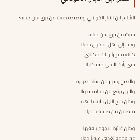
الشاعر ابن الابار الخولاني وقصيدة حييت من برق يجن جنانه:
حييت من برق يجن جنانه
وجدا إلى اهل الدخول دخيلا
كألاته سهراً وبات مكالئي
حتى رأيت اللحئ منه كليلا
والصبح يشهر من سناه صوارما
والليل يرفع من دجاه سدولا
وكأن جنح الليل طرف ادهم
متضمن من صبحه تحجيلا
وكأن غائرة النجوم بأفقها
عن وجهه تغضي عيوناً حولا