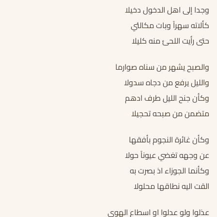
وجدا إلى اهل الدخول دخيلا
كألاته سهراً وبات مكالئي
حتى رأيت اللحئ منه كليلا
والصبح يشهر من سناه صوارما
والليل يرفع من دجاه سدولا
وكأن جنح الليل طرف ادهم
متضمن من صبحه تحجيلا
وكأن غائرة النجوم بأفقها
عن وجهه تغضي عيوناً حولا
وكأنما الجوزاء اذ بصرت به
القت اليه نطاقها محلولا
عذلوا ولو عدلوا او اسطاع الهوى