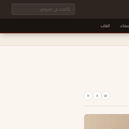
سماء
العاب
X
W
⎘