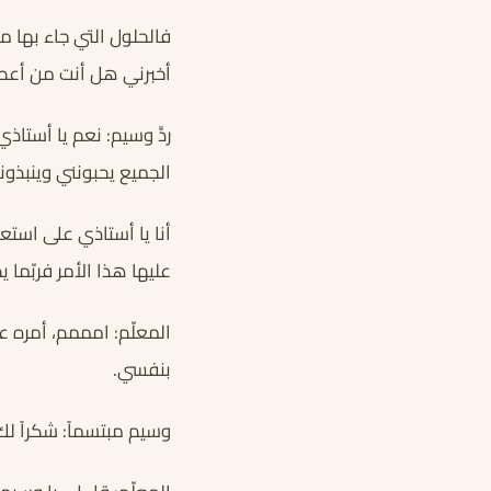
فالحلول التي جاء بها مك
أخبرني هل أنت من أعطيت
ردَّ وسيم: نعم يا أستاذ
الجميع يحبونني وينبذونه
أنا يا أستاذي على استع
عليها هذا الأمر فربّما يظنّ
المعلّم: امممم، أمره ع
بنفسي.
وسيم مبتسماً: شكراً لك ي