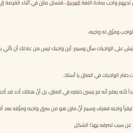
 لديهم واجب بمادة اللغة
العربية
، فتسلل مازن في أثناء الفرصة إل
واجب ومزّق له واجبه،
فتيش على الواجبات سأل وسيم: أين واجبك ليس من عادتك أن تأتي ب
 دفتر الواجبات في المنزل يا أستاذ.
اً لأنه يعلم أنه لم ينسى دفتره في المنزل، بل أنَّ هنالك أحد قد أخذ
يقرأ واجبه فعرف وسيم أنَّ مازن هو من سرق واجبه ومزَّقه بعد أخ
عن سبب تصرفه بهذا الشكل