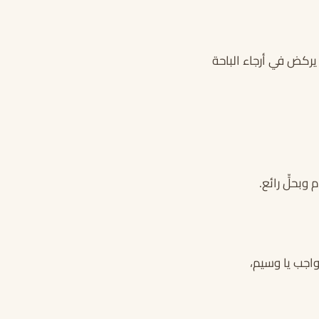
 يركض في أرجاء الباحة
وبحلٍّ رائع.
واجب يا وسيم،