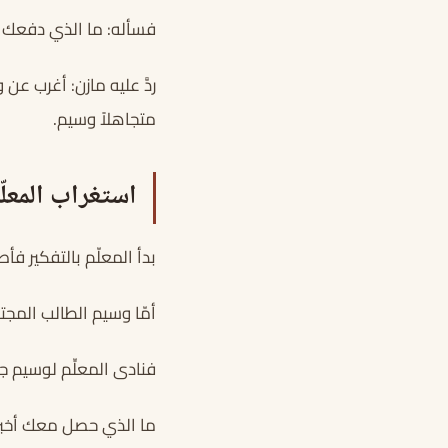
فسأله: ما الذي دفعك ل
ردَّ عليه مازن: أغرب عن
متجاهلاً وسيم.
استغراب المعلّ
بدأ المعلّم بالتفكير فأص
أمّا وسيم الطالب المجتهد
فنادى المعلِّم لوسيم جا
ما الذي حصل معك أخبرن