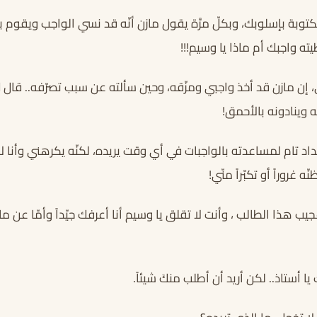
توبة بإسلوبك، وبكلّ مرَّة يقول مازن أنّه قد نسي الواجب ويقوم با
ه واجبك أم ماذا يا وسيم!!!
ي، إن مازن قد أخذ واجبي ومزّقه، وحين سألته عن سبب تصرّفه.. قال ل
 وينادونه بالأحمق!
داد تام لمساعدته بالواجبات في أي وقت يريده، لكنّه يكرهني وأنا 
ه غروراً أو تكبّراً منّي!
جيب هذا الطالب ، وأنت لا تقلق يا وسيم أنا أعرفك جيّداً وأمّا عن
ا أستاذ.. لكن أريد أن أطلب منكَ شيئاً.