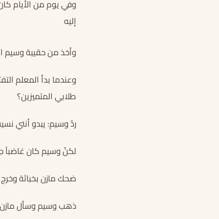
وفي يوم من الأيام كان
إليه
وأخذ من حقيبة وسيم ال
وعندما بدأ المعلم الت
طلابي المتميزين؟
ردّ وسيم: يبدو أنني نسيت
لكنّ وسيم كان غاضباً جد
ضحك مازن بخباثة وخرج ل
ذهب وسيم وسأل مازن 