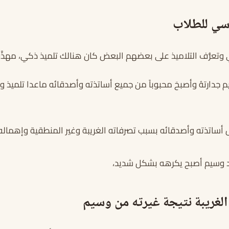
اسي للطلاب
سي وتعرُّف التلاميذ على بعضهم البعض كان هنالك تلميذ ذكي، مهذّ
يم جدارتهُ وأصبحَ محبوباً من جميع أساتذته وأصدقائه ماعدا تلميذ 
 أساتذته وأصدقائه بسبب تصرفاته الغريبة وغير المنطقية وإهماله 
د وسيم أصبح يكرهه بشكل شديد،
لغريبة نتيجة غيرته من وسيم