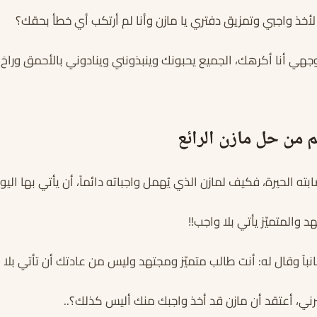
أخذ واجبي وتمزيق دفتري يا مازن وأنا لم أرتكب أي خطأ بحقك؟
 وجهي أنا أكرهك، الجميع يحبونك وينبذونني وينادوني بالأحمق وراحَ
م من حل مازن الرائع
ابته الحيرة، فكيف لمازن الذي يُهمل واجباته دائماً، أن يأتي بها اليوم 
 والمتميّز يأتي بلا واجب!!
نباً وقال له: أنت طالب متميّز ومجتهد وليس من عادتك أن تأتي بلا 
ي، أعتقد أن مازن قد أخذ واجبك منك أليس كذلك؟..