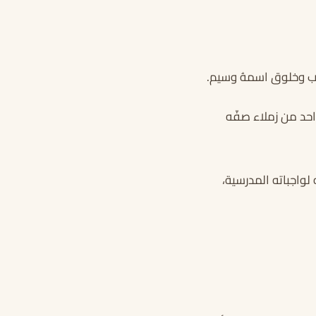
َب وخلوق اسمهُ وسيم.
واحد من زملاء صفّه
لواجباته المدرسية،