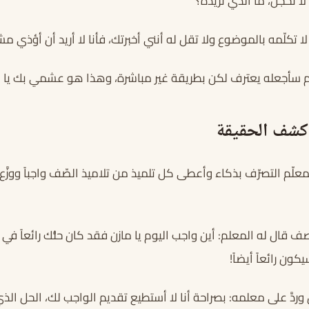
لا تخجل، ما الذي تريده؟
لا تكلّمه بالموضوع ولا تقل له أنني أخبرتك، فأنا لا أريد أن أؤذي مش
سيم سأجعله يعترف لكن بطريقة غير مباشرة، وهذا هو عشمي بك يا 
 كشف الحقيقة
معلّم التصرّف بذكاء وأعطى كل تلميذ من تلاميذ الصّف واجباً ووزَّع
ف قال له المعلم: أين واجب اليوم يا مازن فقد كان حلُّك رائعاً ف
ون رائعاً أيضاً!
ق وردَّ على معلمه: بصراحة أنا لا أستطيع تقديم الواجب لك، الحل الذ