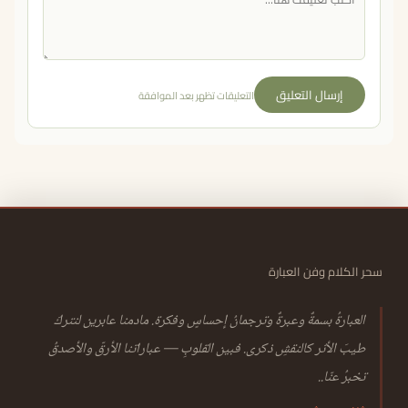
إرسال التعليق
التعليقات تظهر بعد الموافقة
سحر الكلام وفن العبارة
العبارةُ بسمةٌ وعبرةٌ وترجمانُ إحساسٍ وفكرة. مادمنا عابرين لنتركَ
طيبَ الأثر كالنقشِ ذكرى. فبين القلوبِ — عباراتنا الأرقّ والأصدقُ
تخبرُ عنّا..