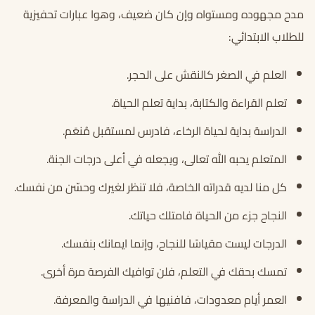
مدح
مجهوده
ومستواه
وإن
كان
ضعيف،
وهوا
عبارات
تحفيزية
للطلاب
الابتدائي
:
العلم
في
الصغر
كالنقش
على
الحجر
.
تعلم
القراءة
والكتابة،
بداية
تعلم
الحياة
.
الدراسة
بداية
لحياة
الرخاء،
فادرس
لمستقبل
مُنعَم
.
المتعلم
يحبه
الله
تعالى،
ويجعله
في
أعلى
درجات
الجنة
.
كل
منا
لديه
قدراته
الخاصة،
فلا
تنظر
لغيرك
وحسّن
من
نفسك
.
النجاح
جزء
من
الحياة
فامتلك
حياتك
.
الدرجات ليست مقياسًا للنجاح، وإنما ايمانك بنفسك.
تمسك بحقك في التعلم، فلن توافيك الفرصة مرة أخرى.
العمر أيام معدودات، فافنيها في الدراسة والمعرفة.