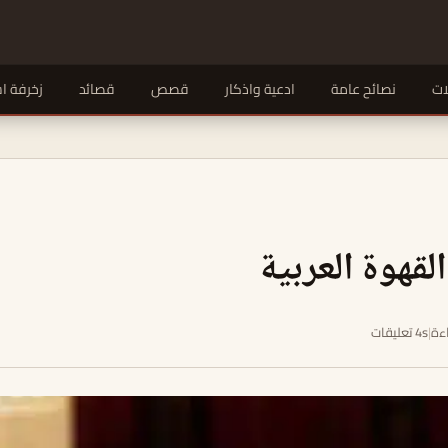
ات
نصائح عامة
ادعية واذكار
قصص
قصائد
زخرفة ا
لقهوة العربية
|
4s تعليقات