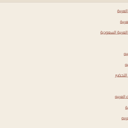
عربية
ربية
لعربية السعودية
يه
ه
التحضير
لعربيه
ة
بيه