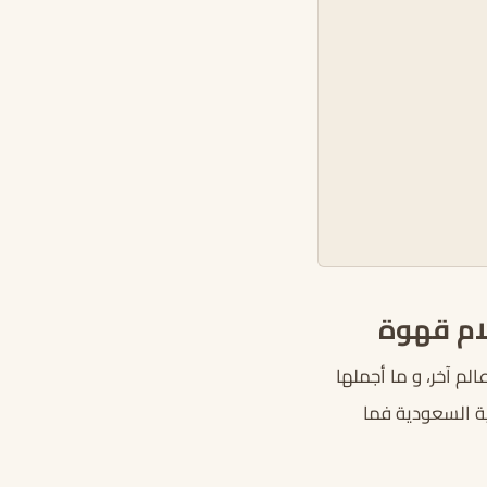
لام قهوة
الم آخر، و ما أجملها
ية السعودية فما