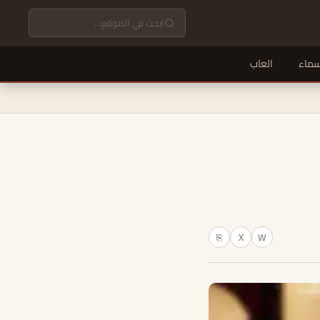
سماء
العاب
X
W
⎘