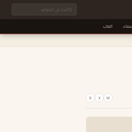
سماء
العاب
X
W
⎘