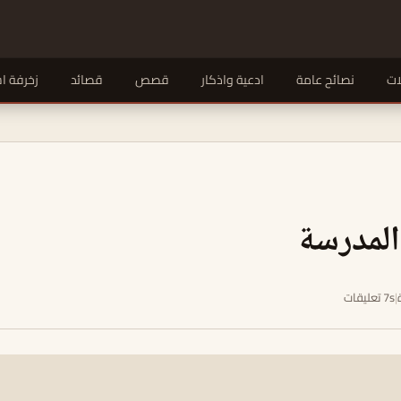
ات
نصائح عامة
ادعية واذكار
قصص
قصائد
زخرفة ا
المدرسة
|
7s تعليقات