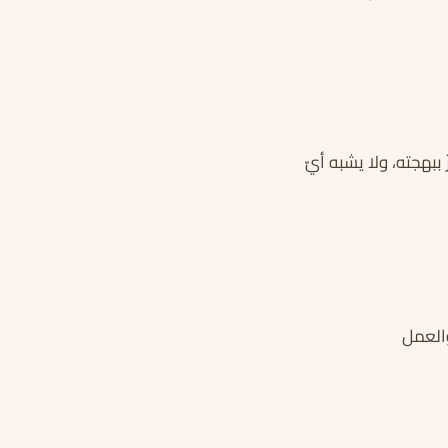
ببهجته، ولا يشبه أيّ
والعمل