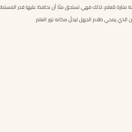
ة منارة للعلم، لذلك فهي تستحق منّا أن نحافظ عليها قدر المستطا
الذي يمحي ظلام الجهل ليحلّ مكانه نور العلم