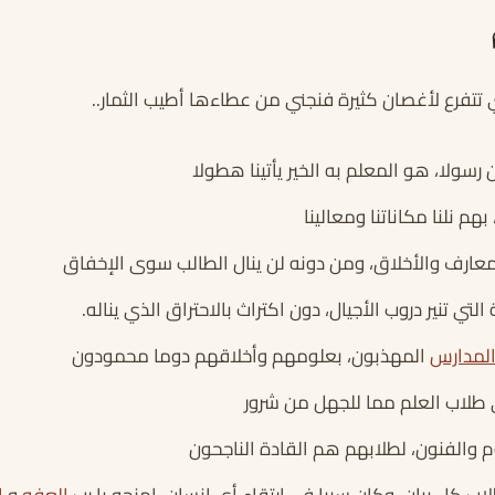
 تتفرع لأغصان كثيرة فنجني من عطاءها أطيب الثمار..
سولا، هو المعلم به الخير يأتينا هطولا
هم نلنا مكاناتنا ومعالينا
معارف والأخلاق، ومن دونه لن ينال الطالب سوى الإخفاق
ي تنير دروب الأجيال، دون اكتراث بالاحتراق الذي يناله.
لمدارس
المهذبون، بعلومهم وأخلاقهم دوما محمودون
طلاب العلم مما للجهل من شرور
م والفنون، لطلابهم هم القادة الناجحون
ب كل بيان، وكان سببا في ارتقاء أي إنسان، امنحه يا رب
العفو
و
ا