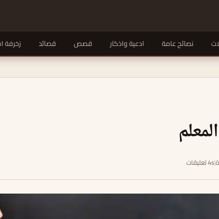
ات
نصائح عامة
ادعية واذكار
قصص
قصائد
زخرفة ا
لمعلم
|
4s تعليقات