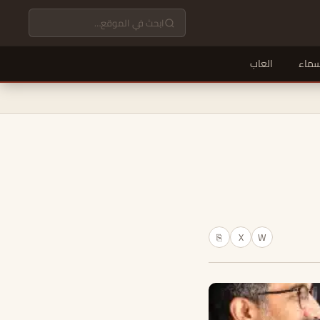
سماء
العاب
X
W
⎘