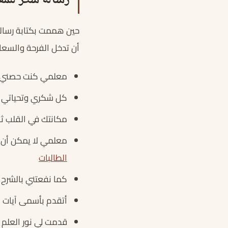
رسالة شكر للمع
حين هممت بكتابة رسالة 
أن تدخل الفرحة والسعاد
معلمي كنت حصني وم
كل شكري وتحياتي إ
مكانتك في القلب ث
معلمي لا يمكن أن أ
الطالبات
كما نفعتني بالشرح 
أتقدم بأسمى آيات ا
قدمت لي نور العلم