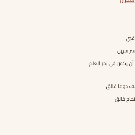
 غبي
سير سهل
أن يكون في بحر العلم
لف دوما غالق
جاح خالق