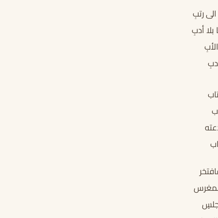
لى رتبِ
لا أدبِ
لأبِ
دبِ
اب
ب
عته
ب
فتخر
المغرس
جلسٍ