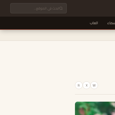
سماء
العاب
X
W
⎘