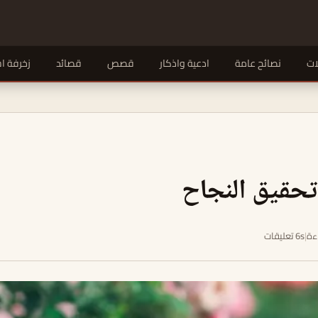
ات
نصائح عامة
ادعية واذكار
قصص
قصائد
زخرفة ا
تحقيق النجاح
|
6s تعليقات