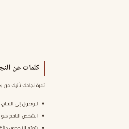
كلمات عن النج
ثمرة نجاحك تأتيك من بع
للوصول إلى النجاح،
الشخص الناجح هو م
يتمتع الناجحون دائمًا