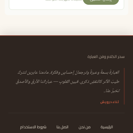
سحر الكلام وفن العبارة
العبارةُ بسمةٌ وعبرةٌ وترجمانُ إحساسٍ وفكرة. مادمنا عابرين لنتركَ
طيبَ الأثر كالنقشِ ذكرى. فبين القلوبِ — عباراتنا الأرقّ والأصدقُ
تخبرُ عنّا..
ثناء درويش
الرئيسية
من نحن
اتصل بنا
شروط الاستخدام