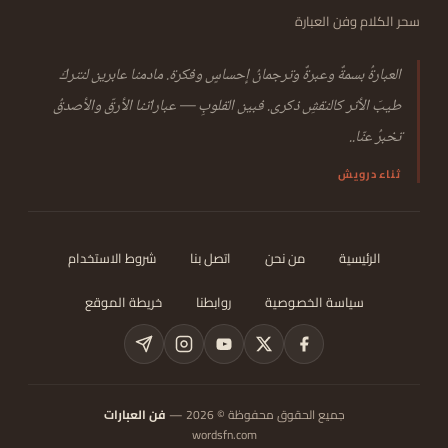
سحر الكلام وفن العبارة
العبارةُ بسمةٌ وعبرةٌ وترجمانُ إحساسٍ وفكرة. مادمنا عابرين لنتركَ
طيبَ الأثر كالنقشِ ذكرى. فبين القلوبِ — عباراتنا الأرقّ والأصدقُ
تخبرُ عنّا..
ثناء درويش
الرئيسية
من نحن
اتصل بنا
شروط الاستخدام
سياسة الخصوصية
روابطنا
خريطة الموقع
جميع الحقوق محفوظة © 2026 —
فن العبارات
wordsfn.com