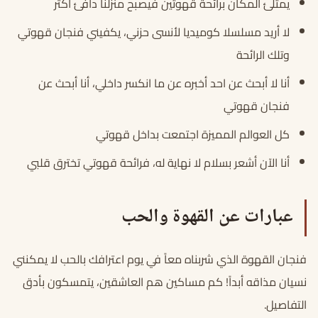
يمتلئ المكان برائحة قهوتين فيصبح منزلنا دافئ أكثر
لا أريد مسلسلا كوميديا لأنسى حزني، يكفيني فنجان قهوتي
وتلك الرائحة
أنا لا أبحث عن احد أخبره عن ما انكسر داخلي، أنا أبحث عن
فنجان قهوتي
كل العوالم المميزة اجتمعت بداخل قهوتي
أنا الآن أشعر بسلام لا نهاية له، فرائحة قهوتي تخترق قلبي
عبارات عن القهوة والحب
فنجان القهوة الذي شربناه معاً في يوم اعترافك بالحب لا يمكنني
نسيان مذاقه أبداً! كم مساكين هم العاشقين، يتمسكون بأدق
التفاصيل.