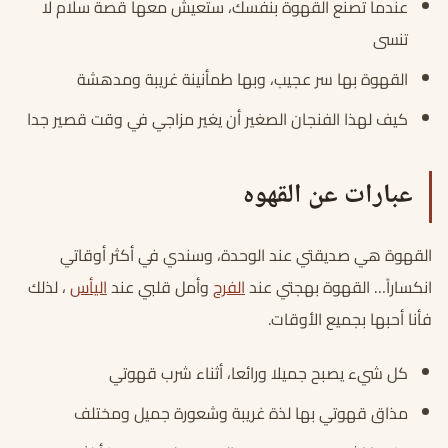
عندما تصنع القهوة بنفسك، ستعيش معها قصة سلام لا
تنسى
القهوة بها سر عجيب، وبها طمأنينة غريبة ومدهشة
كيف لهذا الفنجان الصغير أن يغير مزاجي في وقت قصير جدا
عبارات عن القهوه
القهوة هي صديقتي عند الوحدة، وسندي في أكثر أوقاتي
انكساراً… القهوة بهجتي عند
الفرح
وأمل قلبي عند
اليأس
، لذلك
فأنا أحبها بجميع الأوقات.
كل شيء يصبح جميلا ورائعا، أثناء شرب قهوتي
مذاق قهوتي بها لذة غريبة وشعورة جميل ومختلف