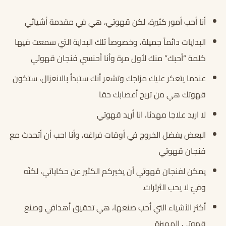
أنا أحب أمور كثيرة، لكن قهوتي، هي في مقدمة أشيائي
البدايات دائماً جميلة، وخصوصاً تلك البداية التي سمعت فيها
كلمة “أحبك” منك لأول مرة وأنا أحنسي فنجان قهوتي
عندما يتعكر عليك مزاجك وتشعر أنك ستبدأ بالانعزال، ستكون
قهوتك هي من تريح أعصابك حقا
لا اريد علاجا مهدئا، انا أريد قهوتي
البعض يفضل الخروج في أوقات فراغه، وأنا احب أن أتحدث مع
فنجان قهوتي
يمكن لفنجان قهوتي أن يخبركم الكثير عن حكاياتي، لكنّه
وفيّ لا يحب الثرثرات.
أكثر الأشياء التي أحب صنعها، هي تحقيق أهدافي وصنع
قهوتي المميزة