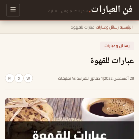
فن العبارات
.
سحر الكلام وفن العبارة
الرئيسية
›
رسائل وعبارات
›
عبارات للقهوة
رسائل وعبارات
عبارات للقهوة
29 أغسطس 2022
|
1 دقائق للقراءة
|
4s تعليقات
W
X
⎘