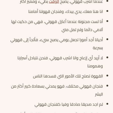
عندما اشرب قهوتي، يصبح
الوقت
بطيء ومميز أكثر
انا هنا معك، يدي بيدك، وفنجان قهوتنا أمامنا
أنا لست مجنونة عندما أغازل قهوتي، فهي من حكيت لها
آلامي دائما ولم تمل مني
أحيانا أجد أمورا تجعل يومي يصبح سيء، فألجأ إلى قهوتي
بسرعة
لا أريد أي إزعاج وانا اشرب قهوتي، فنحن نتبادل أسرارنا
وهمومنا
القهوة تصلح تلك الأمور التي فسدها الناس
فنجان قهوتي مختلف، فهو يمدني بسعادة كبير أكثر من
البشر
لم اجد صديقا صادقا وفيا كفنجان قهوتي