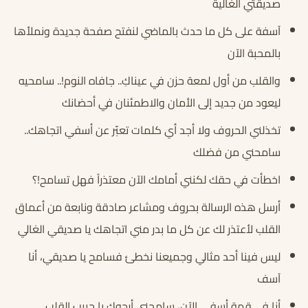
صديقتي الغالية
آسفة على كل ما حدث بالماضي لنفتح صفحة جديدة ونملأها
بالمحبة الآن
والقلب من أول لمعة حزن في عيناكِ.. جافاه النوم!.. سامحيه
ليعود من جديد إلى الأمان والاطمئنان في أحضانك
تخذلني الحروف ولا أجد أي كلمات تعبّر عن أسفي اتجاهك..
سامحني من فضلك
اخطأت في حقك لكنني أمامك الآن معتذراً فهل تسامح!؟
أرسل هذه الرسالة بحروف ومشاعر صادقة ونابعة من أعماق
القلب لأعتذر لك عن كل ما بدر مني اتجاهك يا صديقي الغالي
ليس فينا أحد مثالي وجميعنا نخطئ فسامح يا صديقي، أنا
آسف
أنا في قمة أسفي الآن، سامحني أرجوك يا حبيب القلب