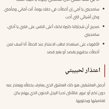
سامحيني يا أمي إن أخطأت في حقك يوماً، أنت أماني ومأمني
وكل أشيائي التي أحب
صحيح أن شجاراتنا كثيرة لكنك أغلى الناس على قلبي يا أختي،
سامحيني
الأقوياء على استعداد لطلب الاعتذار عند الخطأ، أنا آسف لمن
أخطأت بحقهم بقصد أو بغير قصد
اعتذار لحبيبتي
أجمل العاشقين هو ذلك العاشق الذي يعترف بخطأه ويعتذر عنه
دون تكبر أو غرور، فالأنثى تحبُّ الرجل الحنون الذي يهتم بكل
تفاصيلها ويحتويها.