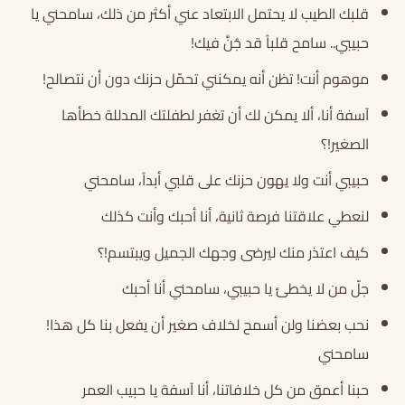
قلبك الطيب لا يحتمل الابتعاد عني أكثر من ذلك، سامحني يا
حبيبي.. سامح قلباً قد جُنَّ فيك!
موهوم أنت! تظن أنه يمكنني تحمّل حزنك دون أن نتصالح!
آسفة أنا، ألا يمكن لك أن تغفر لطفلتك المدللة خطأها
الصغير!؟
حبيبي أنت ولا يهون حزنك على قلبي أبداً، سامحني
لنعطي علاقتنا فرصة ثانية، أنا أحبك وأنت كذلك
كيف اعتذر منك ليرضى وجهك الجميل ويبتسم!؟
جلّ من لا يخطئ يا حبيبي، سامحني أنا أحبك
نحب بعضنا ولن أسمح لخلاف صغير أن يفعل بنا كل هذا!
سامحني
حبنا أعمق من كل خلافاتنا، أنا آسفة يا حبيب العمر