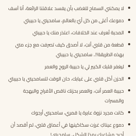
لا يمكنني السماح للغضب بأن يفسد علاقتنا الرائعة، أنا آسف
دموعك أغلى من كل أيّ بالعالم، سامحيني يا حبيبتي
المحبة تُعرف عند الخلافات، اعتذر منك يا حبيبتي
قطعة من قلبي أنتِ، لا أصدق كيف تصرفت مع جزء مني
بهذه الطريقة!!.. سامحيني يا حبيبتي
ليغفر قلبك الكبير لي يا حبيبة الروح والعمر
الحزن أكل قلبي على غيابك، حان الوقت لتسامحيني يا حبيبتي
حبيبة العمر أنتِ، والعمر بحزنك ناقص الأفراح والبهجة
والمسرات
كانت مجرد نزوة عابرة يا قمري، سامحيني أرجوك
دموع عيناكِ غرزت سكاكينها في أعماق قلبي، لم أقصد أن
أجرح مشاعرك بهذا الشكل.. سامحيني!