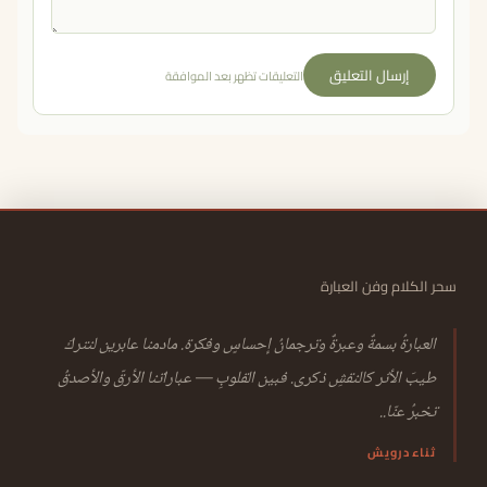
إرسال التعليق
التعليقات تظهر بعد الموافقة
سحر الكلام وفن العبارة
العبارةُ بسمةٌ وعبرةٌ وترجمانُ إحساسٍ وفكرة. مادمنا عابرين لنتركَ
طيبَ الأثر كالنقشِ ذكرى. فبين القلوبِ — عباراتنا الأرقّ والأصدقُ
تخبرُ عنّا..
ثناء درويش