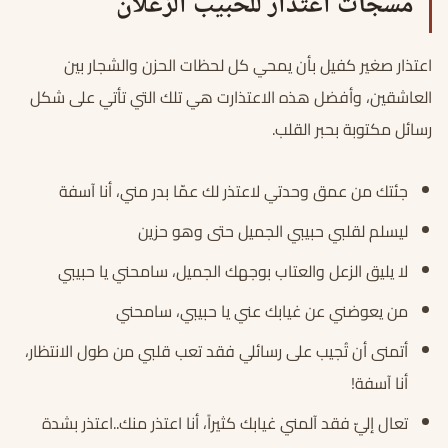
مسجات اعتذار للحبيب الزعلان
اعتذار صغير كفيل بأن يمحي كل لحظات الحزن والشجار بين
العاشقين، وأفضل هذه الاعتذارت هي تلك التي تأتي على شكل
رسائل مكتوبة بحبر القلب.
جئتك من عمق وحدتي لاعتذر لك عمّا بدر مني، أنا آسفة
ليسلم لقلبي حبيبي الجميل حتى وهو حزين
لا يليق الزعل والعتاب بوجهك الجميل، سامحني يا حبيبي
من يعوضني عن غيابك عني يا حبيبي، سامحني
أتمنى أن تُجيب على رسائلي فقد تعب قلبي من طول الانتظار،
أنا آسفة!
تعال إليّ فقد آلمني غيابك كثيراً، أنا اعتذر منك..اعتذر بشدة