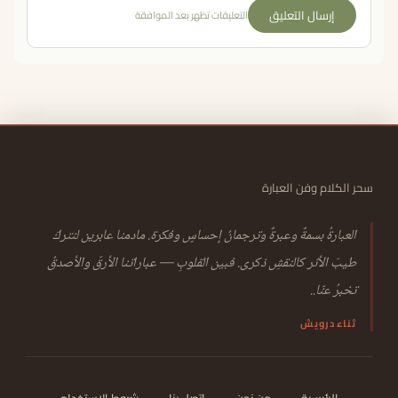
إرسال التعليق
التعليقات تظهر بعد الموافقة
سحر الكلام وفن العبارة
العبارةُ بسمةٌ وعبرةٌ وترجمانُ إحساسٍ وفكرة. مادمنا عابرين لنتركَ
طيبَ الأثر كالنقشِ ذكرى. فبين القلوبِ — عباراتنا الأرقّ والأصدقُ
تخبرُ عنّا..
ثناء درويش
الرئيسية
من نحن
اتصل بنا
شروط الاستخدام