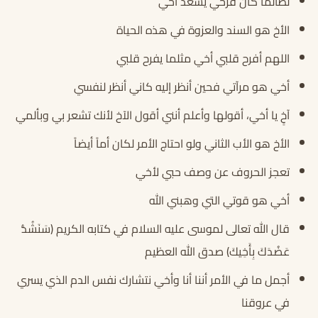
لطالما كان فرحي يسعد أخي
الأخ هو السند والعزوة في هذه الحياة
اللهم أفرح قلبي أخي مثلما يفرح قلبي
أخي هو مرآتي فحين أنظر إليه كاني أنظر لنفسي
آخٍ يا أخي، أقولها وأعلم أنني أقول الآخ لأنك تشعر بي وبألمي
الأخ هو الأب الثاني ولو احتاج الأمر لكان أماً أيضاً
تعجز الحروف عن وصف حبي لأخي
أخي هو قوتي التي وهبني الله
قال الله تعالى لموسى عليه السلام في كتابه الكريم (سَنَشُدُّ
عَضُدَكَ بِأَخِيكَ) صدق الله العظيم
أجمل ما في الأمر أننا أنا وأخي نتشارك نفس الدم الذي يسري
في عروقنا