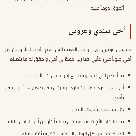
أتفوق دوماً عليه
أخي سندي وعزوتي
صديقي ورفيق دربي، وأخي النعمة التي أنعم الله بها عليّ، من غير
أخي حنوناً عليَّ كأبي، فيا رب احفظ لي أخي و حقق له ما يتمناه
ما أعظم الأخ الذي يقف مع إخوته في كل المواقف
أخي هو جبري حين انكساري، وقوتي حين ضعفي، وأملي حين
يأسي
كل فتاة ترى بأخوها البطل
مهما كان الأخ قاسياً سيبقى يحبك أكثر من أحن الناس عليك
المرأة تحذر من كل الرجال إلا أخوها تثق به ثقة عمياء