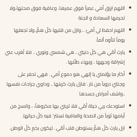
اللهم ارزق أمي عمراً فوق عمرها، وعافية فوق صحتها،ولا
تحرمها السعادة و الجنة
اللهم احفظ لي أميّ …وازل من قلبها كلّ همٍّ..ولا تجعلها
يوماً تتأوه ألماً.
ياربّ أمّي هي كلّ دنيتي ، هي شمسي ونوري .. فلا تُغرِب عني
إشراقة وجهها ، وبهاء طلّتها .
أكثر ما يؤلمني يا إلهي هو دموع أمي . فهي تحفر على
وجنتيّ دروباً من نار . فازل ياربّ كربتها .. وداوي جراحات نفسها
..واشف أمراض جسدها
استودعك ربي حياة أمّي فلا تريني بها مكروهاً، ، وانسج من
أيامها ثوباً من الصحة والعافية تستتر ُ فيه كلّ حياتها.
ازل ياربّ كلّ همٍّ يستوطن قلب أمّي . ليكون بخيرٍ كلّ الوطن.