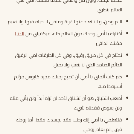
عندما نجحت، وأول من واساني عندما فشلت، أمي هي
العالم بنظري
الام وطن، و الابتعاد عنها غربة ومنفى لا حياه فيها ولا نعيم
أختارك يا أمي وحدك دون العالم كله، فيكفيني من
الدنيا
حضنك الدافئ
نحتاج في كل طريق رفيق، وفي كل الطرقات امي الرفيق
الدائم الصامد الذي لا يتعب ولا يميل
كم كنت أتمنى يا أمي أن يُصبح رحيلك مجرد كابوس مؤلم
أستيقظ منه.
أصعب اشتياق هو أن تشتاق لأحد لن تراه أبداً ولن يأتي مثله
ولن يعوض فقدناه شيء
فلتعلمي يا أمي إنكِ رحلت فقد بجسدك فقط، أما روحك
فهى لم تغادر روحي.