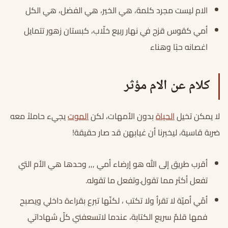
الام ليست مجرد كلمة، هي الخير، هي الفضل، هي الكل
أمي كقوس قزح في نهار ربيع خلّاب، كبستان زهور تتمايل
اغصانه حبًا وهناء
كلام عن الام مؤثر
لا يمكن تخيل
الحياة
بدون الأمهات، لكن
الموت
يجيء حاملاً معه
ضربة قاسية، ليخبرنا أن غيابهن قد صار حقيقة!
أقرب طريق إلى الله هو إرضاء أمي ,,, وحدها هي الأم التي
تفعل أكثر مما تقول.وتفعل ما تقوله.
أمّي أميّة لا تقرأ ولا تكتب ، لكنّها تبرع بقراءة داخلي ويصبح
فمها قلمٌ سريع الكتابة، عندما لاتسعفني كلّ شهاداتي