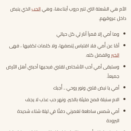
الأم هي الشعلة التي تنير دروب أبناءها، وهي
الحب
الذي ينبض
داخل عروقهم.
وما أمي إلا قمراً أنار لي كل حياتي
أمّا عن أُمي فلا اقتباس يُنصفها، ولا كلمات تكفيها ، فهى
الخير
والفضل كله.
وستبقى أمي أحب الأشخاص لقلبي فبحبها أحبني أهل الأرض
جميعاً.
أمي يا نبض قلبي ونور روحي .. أُحِبك
الام سنبلة قمح مليئة بالخير، ونهر حب عذب لا يجف
أمي شمس ساطعة تغمرني دفئًا في ليلة شتاء شديدة
البرودة