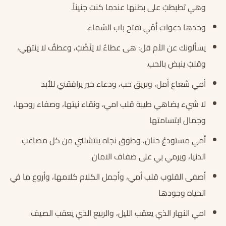
وهي تطبطبُ على بطنها عندما كنت جنيناً.
وحدها دعوات أمّي تفتح باب السّماء.
يسألونك عن الأم قل: هى عطاءٌ لا يَنْضُبُ، وعطفٌ لا ينتهي،
وقلبٌ ينبض بالحب.
أمي شعاع أمل، وبريق حب، ودعاء خير يرافقني للأبد
لا شيء يضاهي طيبة قلب امي، ونقاء نيتها، وصفاء روحها،
وجمال ابتسامتها
أمي مستودعُ حنان، وطوق نجاه ينتشلني من كل مصاعب
الدنيا، ويرمي بي على ضفاف الامان
أصفى القلوب قلب أمي، وأجمل الكلام كلامها، وأروع ما في
الحياه وجودها
امي النهار الذي يعقب الليل، والربيع الذي يعقب الصيف