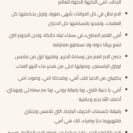
الجاف، امي النكهة الحلوة للعالم
الام تطل في كل الاوقات بأبهى صورة، وتزيل بحكمتها كل
العقبات، وتمحو بابتسامتها كل الاحزان
أمي القمر المضيء في سماء ليله حالكة، ونحن النجوم التي
تشع بريقًا حوله ولا نستطيع مفارقته
حضن الام انعم من وسادة الحرير، وقلبها ارق من ملمس
اوراق الياسمين، وصوتها احلى من هدير ماء النهر العذب
يكفيني من الدنيا قلب أمي، وضحكة امي، وصوت امي
أمي، يا حبية قلبي، ويا رفيقة روحي، ويا سر سعادتي وبهجتي،
أدامكِ الله بخير وعافية
رقيقة كنسمات الخريف الباردة، التي تلامس وجنتاي
فتلهبهما حبًا وضياء، تلك هي أمي
الام كالشراع الذي ينقذ مركبنا من امواج البحر الهائجة، ويسير