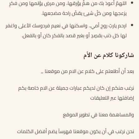
اللهمّ أعوذ بكَ من همٍّ يؤرقها، ومن مرضٍ يؤلمها ومن فكرٍ
يزعجها ومن كلّ شيئ يقضّ راحة مضجعها.
ارحم ياربّ روح أمي.. واسكنها في نعيم فردوسك الأعلى واغفر
لها كل ذنب بقصٍدٍ أو بغير قصد بالفكرِ كان أو بالفعل.
شاركونا كلام عن الأم
بعد أن أطلعتم على كلام عن الام من موقعنا ,,
نرغب منكم إن كان لديكم عبارات جميلة عن الام خاصة بكم
إضافتها عبر التعليقات
والمساهمة معنا في تطوير الموقع
نحن نرغب في أن يكون موقعنا فهرساً يضم أفضل الكلمات