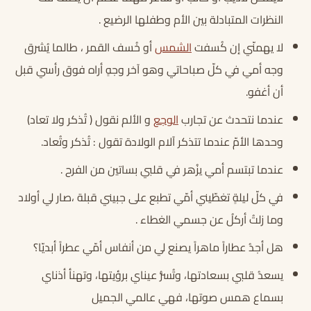
النظرات المتبادلة بين الأم وطفلها الرضيع .
لا يهمنّي إن كُسفت
الشمس
أو خُسف القمر ، طالما يُشرق
وجه أمي في كلّ صباحاتي وهو آخر وجهٍ أراه فوق رأسي قبل
أن أغفو.
عندما نتحدث عن تجارب
الوجع
و الألم نقول ( تُذكر ولا تعاد)
وحدها الأمّ عندما تتذكر آلام الولادة تقول : تُذكر وتُعاد.
عندما تبتسم أمي يزُهر في قلبي بساتين من الفرح .
في كلّ ليلةٍ تغطّيني أمّي تطبع على جبيني قبلة ،صار لي أولاد
وما زلتُ أركلُ عن جسمي الغطاء .
هل أجدُ عطاراً ماهراً يصنع لي من أنفاس أمّي عطراً أبديّا؟
يسعدُ قلبي بسعادتها، وتُسرُّ عيناي برؤيتها، وتهنأ أذناي
بسماع همس صوتها، فهي عالمي الجميل