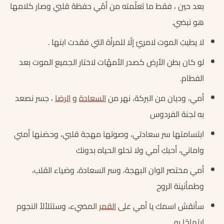
بعد حين ، فقط ما تعلّمته من أمّي حفظهُ قلبي وصار كلامها
هو نبضي.
لا يطيبُ الموت لامرئٍ إلّا للمرأة التي فقدت ابنها .
لو كان بطن الأرض كصدر الأمهّات لاختار الجميع الموت بعد
الفطام.
أمي، وديان من البركة، نهر من
السعادة
و
الرضا
، جسر نصعد
به لجنة الفردوس
ابتسامتها سر سعادتي، وصوتها مهجة قلبي، وحضنها أمني
واماني، أحبكِ أمي ولا تحلو الحياه بدونك
أمي مختصر الوان البهجة، وسر السعادة، وضياء القلب،
وطمأنينة الروح
سأنقش اسمك يا أمي على
القمر
المضيء، وستتلألأ النجوم
ابتهاجًا به