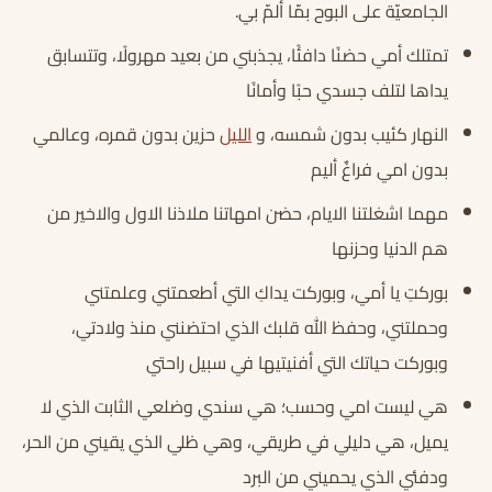
الجامعيّة على البوح بمّا ألمّ بي.
تمتلك أمي حضنًا دافئًا، يجذبني من بعيد مهرولًا، وتتسابق
يداها لتلف جسدي حبًا وأمانًا
النهار كئيب بدون شمسه، و
الليل
حزين بدون قمره، وعالمي
بدون امي فراغٌ أليم
مهما اشغلتنا الايام، حضن امهاتنا ملاذنا الاول والاخير من
هم الدنيا وحزنها
بوركتِ يا أمي، وبوركت يداكِ التي أطعمتني وعلمتني
وحملتني، وحفظ الله قلبك الذي احتضنني منذ ولادتي،
وبوركت حياتك التي أفنيتيها في سبيل راحتي
هي ليست امي وحسب؛ هي سندي وضلعي الثابت الذي لا
يميل، هي دليلي في طريقي، وهي ظلي الذي يقيني من الحر،
ودفئي الذي يحميني من البرد