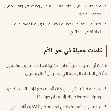
عند رحيلك يا أمي، رحلت معكِ سعادتي وضحكتي، وبقي معي
دموعي وأحزاني.
آه يا أمي كم أحن لحضنك الذي يواسيني، و للمسة يديك
الدافئة على وجنتاي.
كلمات جميلة في حق الأم
لا شكّ أن الأمهات هنّ أعظم المخلوقات، لذلك فإنهم يستحقون
منّا كل الكلمات
الجميلة
التي يمكن أن تُقال بحقهن.
لم أدرك قبلاً يا أمّي بأنّي كنتُ أتحالف مع الزمن لأرسم تجاعيد
وجهك وخطوط جبينك إلّا بعد أن صرتُ أمّاً.
عندما رأيت ابتسامة طفلي المولود حديثاً تذكرتُ أنامل أمي