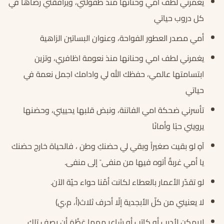
يغمرني لطف أمي وحنانها منذ طفولتي، ويرافقني رضاها في
كل دروب حياتي
أمي مصدر العطور الفواحة، وعنوان البساتين الزاهية
يغمرني لطف امي وحنانها منذ نعومة اظافري، وتزين
ابتسامتها عالمي، حفظك الله لي وادامك اجمل نعمة في
حياتي
تأسرني ضحكة امي الفاتنة، ونبض قلبها يحييني، وحضنها
يرويني حبًا وأمانًا
آهٍ لو بقيت صغيراً وبقي لي حضنكِ وطن ، فالحياة خارج حضنك
يا أمي غربةٌ أتوه فيها من منفى ً إلى منفى.
لو تقدّر الأعمار بالعطاء لكانت أمّنا حواء حيّة الآن.
لا يعنيني من كلّ الأبجدية إلّا أحرف ثلاث(أ، م،ي)
لايمكن لأديب أو كاتب أو شاعر مهما عَظُمَ أن يصف تلك