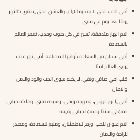
أمي الحب الذي لا تمحيه الايام، والعشق الذي يتدفق كالنهر
يومًا بعد يوم في قلبي
الام انهار متدفقة، تسير في كل صوب وحدب، تغمر العالم
بالسعادة
أمي بستان من السعادة بأوانها المختلفة، أمي نهر عذب
يروي العالم امنًا
قلب امي صافي ونقي، لا يضم سوى الحب والود والامن
والامان
أمي يا نور عيوني، ومهجة روحي، وسيدة قلبي، وملكة حياتي،
دمتِ لي سندًا ودمتِ لحياتي رفيقه
الام عنوان للحب، ورمز للاطمئنان، ومنبع للسعادة، ومصدر
للراحة والامان