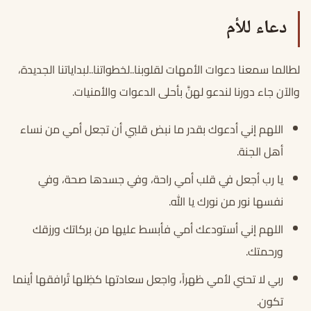
دعاء للأم
لطالما سمعنا دعوات الأمهات لقلوبنا..لخطواتنا..لبداياتنا الجديدة،
والآن جاء دورنا لندعو لهنَّ بأحلى الدعوات والأمنيات.
اللهم إني أدعوك بقدر ما نبض قلبي أن تجعل أمي من نساء
أهل الجنة.
يا رب أجعل في قلب أمي راحة، وفي جسدها صحة، وفي
نفسها نور من نورك يا الله.
اللهم إني أستودعك أمي فأبسط عليها من بركاتك ورزقك
ورحمتك.
ربي لا تحني لأمي ظهراً، واجعل سعادتها كظِلها تُرافقها أينما
تكون.