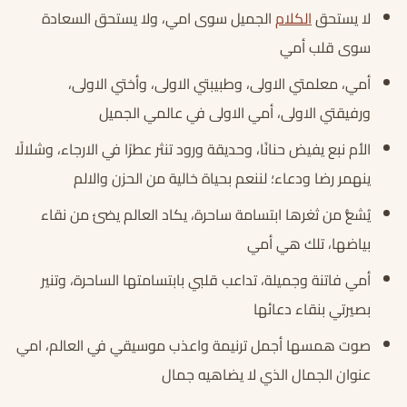
لا يستحق
الكلام
الجميل سوى امي، ولا يستحق السعادة
سوى قلب أمي
أمي، معلمتي الاولى، وطبيبتي الاولى، وأختي الاولى،
ورفيقتي الاولى، أمي الاولى في عالمي الجميل
الأم نبع يفيض حنانًا، وحديقة ورود تنثر عطرًا في الارجاء، وشلالًا
ينهمر رضا ودعاء؛ لننعم بحياة خالية من الحزن والالم
يُشعُّ من ثغرها ابتسامة ساحرة، يكاد العالم يضئ من نقاء
بياضها، تلك هي أمي
أمي فاتنة وجميلة، تداعب قلبي بابتسامتها الساحرة، وتنير
بصيرتي بنقاء دعائها
صوت همسها أجمل ترنيمة واعذب موسيقي في العالم، امي
عنوان الجمال الذي لا يضاهيه جمال