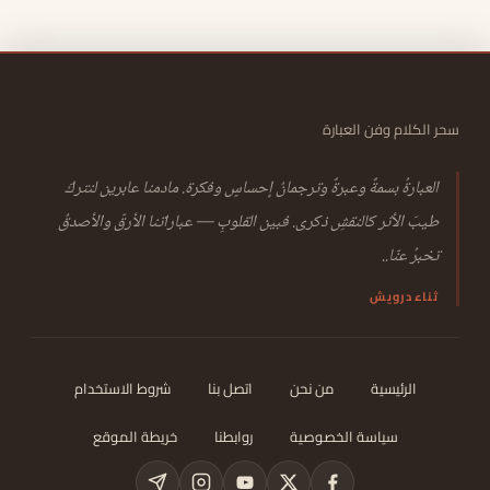
سحر الكلام وفن العبارة
العبارةُ بسمةٌ وعبرةٌ وترجمانُ إحساسٍ وفكرة. مادمنا عابرين لنتركَ
طيبَ الأثر كالنقشِ ذكرى. فبين القلوبِ — عباراتنا الأرقّ والأصدقُ
تخبرُ عنّا..
ثناء درويش
الرئيسية
من نحن
اتصل بنا
شروط الاستخدام
سياسة الخصوصية
روابطنا
خريطة الموقع