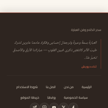
سحر الكلام وفن العبارة
العبارةُ بسمةٌ وعبرةٌ وترجمانُ إحساسٍ وفكرة. مادمنا عابرين لنتركَ
طيبَ الأثر كالنقشِ ذكرى. فبين القلوبِ — عباراتنا الأرقّ والأصدقُ
تخبرُ عنّا..
ثناء درويش
الرئيسية
من نحن
اتصل بنا
شروط الاستخدام
سياسة الخصوصية
روابطنا
خريطة الموقع