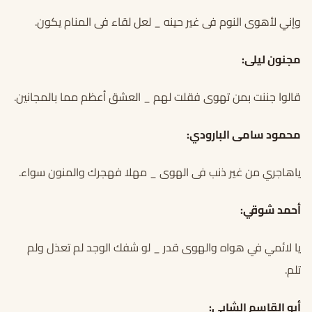
وإني لأهوى النوم فى غير حينه _ لعل لقاء فى المنام يكون.
مجنون ليلى:
قالوا جننت بمن تهوى فقلت لهم _ العشق أعظم مما بالمجانين.
محمود سامى البارودي:
ياهاجري من غير ذنب فى الهوى _ مهلا فهجرك والمنون سواء.
أحمد شوقي:
يا لائمي في هواه والهوى قدر _ لو شفك الوجد لم تعذل ولم
تلم.
أبو القاسم الشابي: