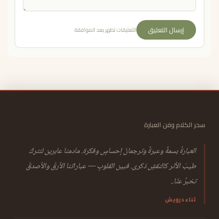
إرسال التعليق
التعليقات تظهر بعد الموافقة
سحر الكلام وفن العبارة
العبارةُ بسمةٌ وعبرةٌ وترجمانُ إحساسٍ وفكرة. مادمنا عابرين لنتركَ
طيبَ الأثر كالنقشِ ذكرى. فبين القلوبِ — عباراتنا الأرقّ والأصدقُ
تخبرُ عنّا..
ثناء درويش