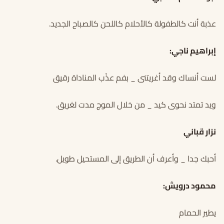
عذبة أنت كالطفولة كالأحلام كاللحن كالصباح الجديد.
إبراهيم ناجي:
لست أنساك وقد أغريتنى _ بفم عذْب المناداة رقيق
ويد تمتد نحوى كيد _ من خلال الموج مدت لغريق.
نزار قباني
أحبك جدا _ وأعرف أن الطريق إلى المستحيل طويل.
محمود درويش:
يطير الحمام