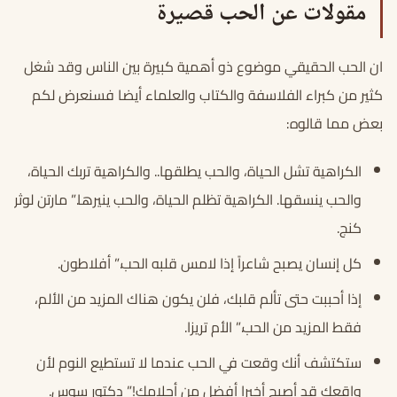
مقولات عن الحب قصيرة
ان الحب الحقيقي موضوع ذو أهمية كبيرة بين الناس وقد شغل
كثير من كبراء الفلاسفة والكتاب والعلماء أيضا فسنعرض لكم
بعض مما قالوه:
الكراهية تشل الحياة، والحب يطلقها.. والكراهية تربك الحياة،
والحب ينسقها. الكراهية تظلم الحياة، والحب ينيرها.” مارتن لوثر
كنج.
كل إنسان يصبح شاعراً إذا لامس قلبه الحب.” أفلاطون.
إذا أحببت حتى تألم قلبك، فلن يكون هناك المزيد من الألم،
فقط المزيد من الحب.” الأم تريزا.
ستكتشف أنك وقعت في الحب عندما لا تستطيع النوم لأن
واقعك قد أصبح أخيرا أفضل من أحلامك!” دكتور سوس.