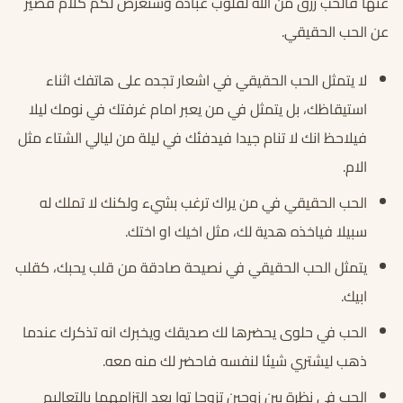
عنها فالحب رزق من الله لقلوب عباده وسنعرض لكم كلام قصير
عن الحب الحقيقي.
لا يتمثل الحب الحقيقي في اشعار تجده على هاتفك اثناء
استيقاظك، بل يتمثل في من يعبر امام غرفتك في نومك ليلا
فيلاحظ انك لا تنام جيدا فيدفئك في ليلة من ليالي الشتاء مثل
الام.
الحب الحقيقي في من يراك ترغب بشيء ولكنك لا تملك له
سبيلا فياخذه هدية لك، مثل اخيك او اختك.
يتمثل الحب الحقيقي في نصيحة صادقة من قلب يحبك، كقلب
ابيك.
الحب في حلوى يحضرها لك صديقك ويخبرك انه تذكرك عندما
ذهب ليشتري شيئا لنفسه فاحضر لك منه معه.
الحب في نظرة بين زوجين تزوجا توا بعد التزامهما بالتعاليم