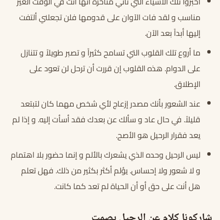
أخبروا تلك الأشياء التي تأتي متأخرة أنها أتت في الوقت الغير
مناسب و لقد فات الآوان على قدومها فلن تجعلني ألتفت
إليها أبداً بعد الآن.
ما أروع تلك القلوب التي تسامح كثيراً و تصبر طويلاً و تتنازل
على الدوام. هذه القلوب إن قررت أن ترحل لن تعود على
الإطلاق.
عند الشعور بأنك مصدر إزعاج لأي شخص مهما كان لتبتعد
قليلاً. في حال عاد و سألك عن بعدك فقد أسأت إليه. و إذا لم
يعد فقرار الرحيل هو الأصح.
ليس الرحيل وحده الذي يشعرك بالألم و إنما حضور بلا اهتمام
و لا شعور ولا إحساس. يؤلم أكثر بكثير من ذلك. فهل تعلم
هل أنت على حق أو أن الحياة لم تعد كما كانت.
شاركونا كلام عن الرحيل بصمت