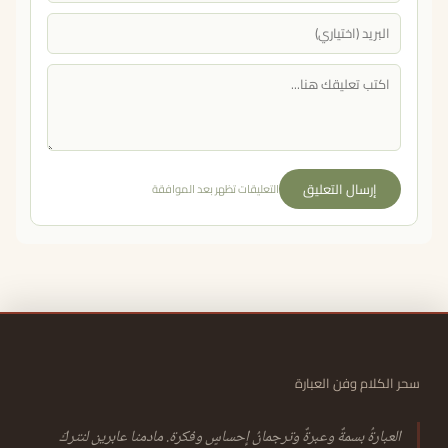
إرسال التعليق
التعليقات تظهر بعد الموافقة
سحر الكلام وفن العبارة
العبارةُ بسمةٌ وعبرةٌ وترجمانُ إحساسٍ وفكرة. مادمنا عابرين لنتركَ