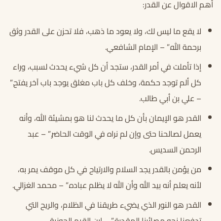
أهم الاقوال عن القدر:
لا يقع ما ليس لك، ولا يعود ما ذهب، فلا تحزن على القدر وثق
برحمة الله.” – الإمام الشافعي.
إذا تأملت في أمر القدر، ستجد أن كل شيء يحدث لسبب، وراء
كل ألم توجد حكمة، وخلف كل باب مغلق يوجد باب آخر يفتح.”
– علي بن أبي طالب.
القدر هو الإيمان بأن كل ما يحدث لنا هو بمشيئة الله، وأنه
يعمل لصالحنا حتى وإن لم نراه في الوقت الحاضر.” – عبد
الرحمن السديس.
من يؤمن بالقدر يجد السلام والارتياح في كل موقف يمر به،
لأنه يعلم أنه بيد الله وأن الله لا يظلم عباده.” – محمد الغزالي.
القدر هو النور الذي يضيء طريقنا في الظلام، والريح التي
تدفعنا نحو مصائرنا المقدرة.” – ابن القيم الجوزية.