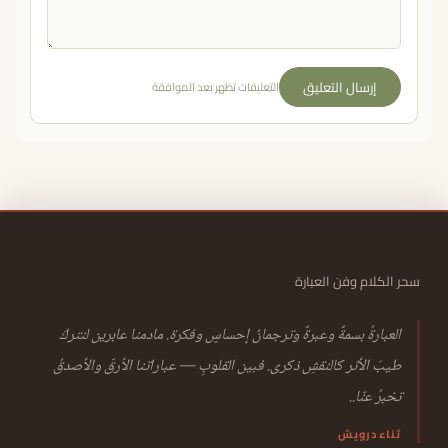
إرسال التعليق
التعليقات تظهر بعد الموافقة
سحر الكلام وفن العبارة
العبارةُ بسمةٌ وعبرةٌ وترجمانُ إحساسٍ وفكرة. مادمنا عابرين لنتركَ
طيبَ الأثر كالنقشِ ذكرى. فبين القلوبِ — عباراتنا الأرقّ والأصدقُ
تخبرُ عنّا..
ثناء درويش