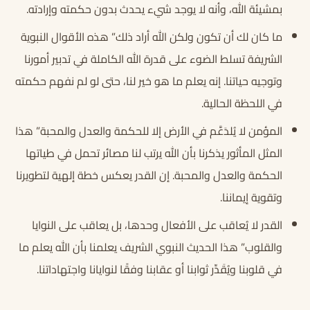
بمشيئة الله، وأنه لا يوجد شيء يحدث بدون حكمته وإرادته.
ما كان لك أن تكون ولكن الله أراد ذلك” هذه الأقوال النبوية
الشريفة تسلط الضوء على قدرة الله الكاملة في تدبير أمورنا
وتوجيه حياتنا. إنه يعلم ما هو خير لنا، حتى لو لم نفهم حكمته
في اللحظة الحالية.
المؤمن لا يُلدَعَّم في الأرض إلا للحكمة والعدل والمحبة” هذا
المثل المأثور يذكرنا بأن الله يرتب لنا مصائر تحمل في طياتها
الحكمة والعدل والمحبة. إن القدر يعكس خطة إلهية لتطويرنا
وتقوية إيماننا.
القدر لا يُعاقب على الأفعال وحدها، بل يعاقب على النوايا
والقلوب” هذا الحديث النبوي الشريف يعلمنا بأن الله يعلم ما
في قلوبنا ويُقَدِّر ثوابنا أو عقابنا وفقًا لنوايانا واجتهاداتنا.