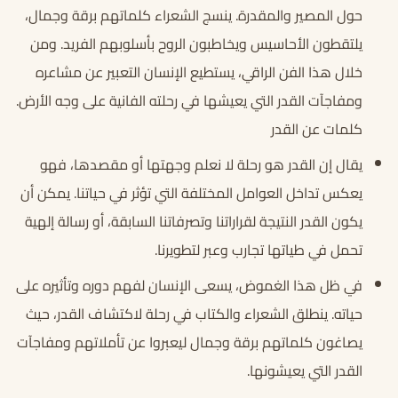
حول المصير والمقدرة. ينسج الشعراء كلماتهم برقة وجمال،
يلتقطون الأحاسيس ويخاطبون الروح بأسلوبهم الفريد. ومن
خلال هذا الفن الراقي، يستطيع الإنسان التعبير عن مشاعره
ومفاجآت القدر التي يعيشها في رحلته الفانية على وجه الأرض.
كلمات عن القدر
يقال إن القدر هو رحلة لا نعلم وجهتها أو مقصدها، فهو
يعكس تداخل العوامل المختلفة التي تؤثر في حياتنا. يمكن أن
يكون القدر النتيجة لقراراتنا وتصرفاتنا السابقة، أو رسالة إلهية
تحمل في طياتها تجارب وعبر لتطويرنا.
في ظل هذا الغموض، يسعى الإنسان لفهم دوره وتأثيره على
حياته. ينطلق الشعراء والكتاب في رحلة لاكتشاف القدر، حيث
يصاغون كلماتهم برقة وجمال ليعبروا عن تأملاتهم ومفاجآت
القدر التي يعيشونها.