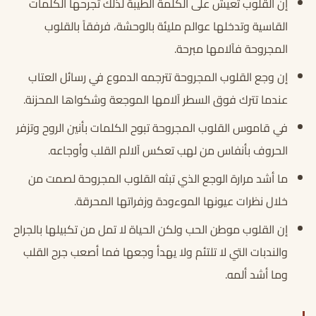
إنّ القلوب تعيش على الكلمة الطيبة لذلك تجرحها الكلمات
القاسية وتدخلها عوالم مليئة بالوحشة، فرفقاً بالقلوب
المجروحة فآلامها مبرحة.
إن وجع القلوب المجروحة تترجمه الدموع في رسائل العتاب
عندما تترك فوق السطر آلامها الموجعة وشكواها المحزنة.
في قاموس القلوب المجروحة تبوح الكلمات بأنين الروح وتزفر
الحروف بأنفاس من لهب تعكس آلالم القلب وأوجاعه.
ما أشد مرارة الوجع الذي تبثه القلوب المجروحة لصمت من
خلال نظرات عيونها الموءودة وزفراتها المحرقة.
إن القلوب موطن الحب ولكن الحياة لا تمل من تكبيلها بالجراح
والندبات التي لا تلتئم ولا يهدأ وجعها فما أصعب جرح القلب
وما أشد ألمه.