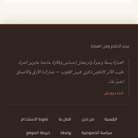
سحر الكلام وفن العبارة
العبارةُ بسمةٌ وعبرةٌ وترجمانُ إحساسٍ وفكرة. مادمنا عابرين لنتركَ
طيبَ الأثر كالنقشِ ذكرى. فبين القلوبِ — عباراتنا الأرقّ والأصدقُ
تخبرُ عنّا..
ثناء درويش
الرئيسية
من نحن
اتصل بنا
شروط الاستخدام
سياسة الخصوصية
روابطنا
خريطة الموقع