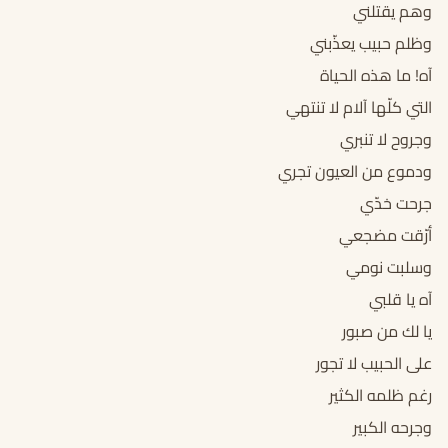
وهم يقتلني
وظلم حبيب يعذّبني
آه! ما هذه الحياة
التي كلّها آلام لا تنتهي
وجروح لا تنبري
ودموع من العيون تجري
جرحت خدّي
أرّقت مضجعي
وسلبت نومي
آه يا قلبي
يا لك من صبور
على الحبيب لا تجور
رغم ظلمه الكثير
وجرحه الكبير