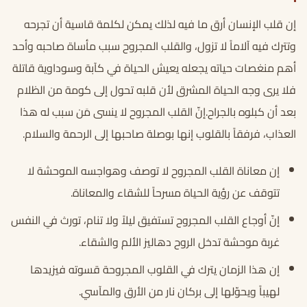
إن قلب الإنسان أرق ما فيه لذلك يمكن لكلمة قاسية أن تجرحه
وتترك فيه آلاماً لا تزول، والقلب المجروح سبب مأساة صاحبه وأحد
أهم منغصات حياته يجعله يعيش الحياة في كآبة وسوداوية قاتلة
فلا يرى وجه الحياة المشرق لأن قلبه تحول إلى كومة من الظلام
بعد أن كبلوه بالجراح.إنّ القلب المجروح لا ينسى مَن سبب له هذا
العذاب، فرفقاً بالقلوب إنها بوصلة صاحبها إلى الرحمة والسلام.
إن معاناة القلب المجروح لا توصف وهواجسه الموحشة لا
تتوقف عن رؤية الحياة مسرحاً للشقاء والمعاناة.
إنّ أوجاع القلب المجروح تستفيق ليلاً ولا تنام، تورث في النفس
غربة موحشة تدخل الروح دهاليز الألم والشقاء.
إن هذا الزمان يترك في القلوب المجروحة قسوته فيزيدها
لهيباً ويحوّلها إلى بركان نار من الأرق والمآسي.