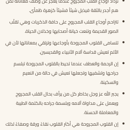
تزداد أوجاع القلب المجروح عندما يعجز عن وصف معاناته لمن
هم أجدر بالثقة فيذبل شيئاً فشيئاً كزهرة ظمأى.
تتزاحم أوجاع القلب المجروح على حافة الذكريات وهي تقلّب
الصور القديمة وتنعت خيانة أصحابها وخذلان الحياة.
تتسامى القلوب المجروحة بأوجاعها وترتقي بمعاناتها لأن في
الألم تعيش قداسة آلام الأنبياء والقديسين.
إن الرحمة والعطف عندما تحيط بالقلوب المجروحة تبلسم
جراحها وتشفيها وتجعلها تعيش في حالة من النعيم
والسكينة.
يجبر الله عز وجل بخاطر كل من يرأف بحال القلب المجروح
ويعمل على مداواة آلامه وبلسمة جراحه بالكلمة الطيبة
والمعاملة الحسنة.
إن القلوب المجروحة هي أكثر القلوب نقاءً ورقة وصفاءً لذلك