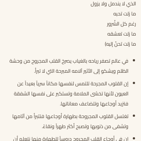
الذي لا يندمل ولا يزول
ما زلت تحبه
رغم كل الشّرور
ما زلت تعشقه
ما زلت تحنّ إليه)
في عالم تصفر رياحه بالغياب يصرخ القلب المجروح من وحشة
الظلم ويشكو إلى الأثير آلامه المبرحة التي لا تبرأ.
إن القلوب المجرحة تلتمس لنفسها مكاناً سرياً بعيداً عن
العيون لأنها تخشى الملامة وتستكبر على نفسها الشفقة
فتزيد أوجاعها وتتضاعف معاناتها.
تغتسل القلوب المجروحة بطهارة أوجاعها فتتبرأ من آثامها
وتشفى من ذنوبها وتصبح أكثر طهراً ونقاءً.
إن في أوجاع القلب المجروح دروساً للطهارة منها نتعلم أن