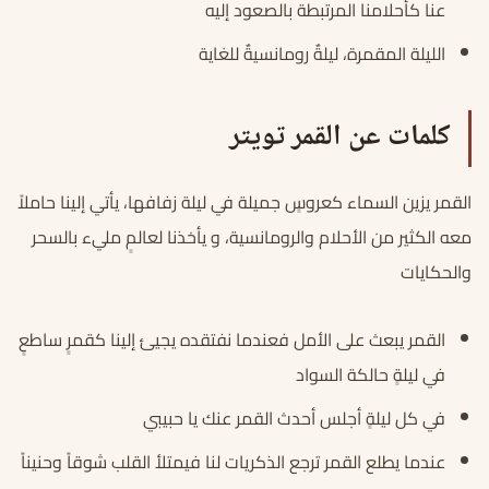
عنا كأحلامنا المرتبطة بالصعود إليه
الليلة المقمرة، ليلةٌ رومانسيةٌ للغاية
كلمات عن القمر تويتر
القمر يزين السماء كعروسٍ جميلة في ليلة زفافها، يأتي إلينا حاملاً
معه الكثير من الأحلام والرومانسية، و يأخذنا لعالمٍ مليء بالسحر
والحكايات
القمر يبعث على الأمل فعندما نفتقده يجيئ إلينا كقمرٍ ساطعٍ
في ليلةٍ حالكة السواد
في كل ليلةٍ أجلس أحدث القمر عنك يا حبيبي
عندما يطلع القمر ترجع الذكريات لنا فيمتلأ القلب شوقاً وحنيناً