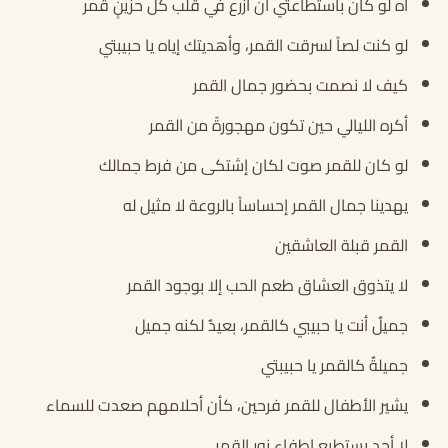
آه لو كان باستطاعتي أن ازرع في قلب كل حزينٍ قمر
لو كنت لصاً لسرقت القمر، وأهديتك إياه يا حبيبتي
كيف لا نصمت بحضور جمال القمر
أكره الليالي حين تكون مهجورةً من القمر
لو كان للقمر صوت لكان إشتكى من فرط جمالك
يهدينا جمال القمر إحساساً بالروعة لا مثيل له
القمر قبلة العاشقين
لا يتذوق العشاق طعم الحب إلا بوجود القمر
جميلٌ أنت يا حبيبي كالقمر، بعيدٌ لكنه جميل
جميلةٌ كالقمر يا حبيبتي
يشير الأطفال للقمر فرحين، كأن أحلامهم صعدت للسماء
لا أحد يستطيع إطفاء نور القمر