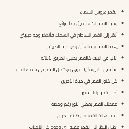
القمر عروس السماء
وحيدٌ القمر لكنه جميلٌ جداً ورائع
أنظر إلى القمر الساطع في السماء فأتذكر وجه حبيبتي
يعدنا القمر بجماله أن يضيئ لنا الطريق
الأب في البيت كالقمر يضيئ الطريق لأبنائه
سألتقي بك يوماً يا حبيبي ويكتمل القمر في سماء الحب
كن كنور القمر قي حياة الآخرين
أمي قمر بيتنا المنير
معطاء القمر يعطي النور رغم وحدته
الحب هالة القمر في ظلام الكون
أطيل النظر إلى القمر ففيه أرى وجوه كل الأحباب