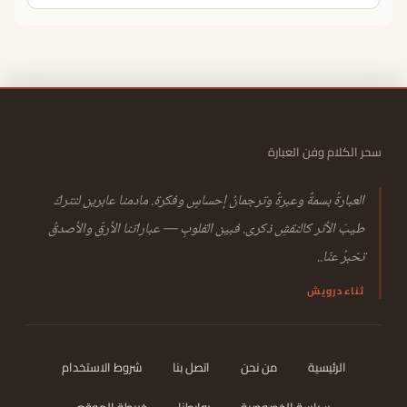
سحر الكلام وفن العبارة
العبارةُ بسمةٌ وعبرةٌ وترجمانُ إحساسٍ وفكرة. مادمنا عابرين لنتركَ
طيبَ الأثر كالنقشِ ذكرى. فبين القلوبِ — عباراتنا الأرقّ والأصدقُ
تخبرُ عنّا..
ثناء درويش
الرئيسية
من نحن
اتصل بنا
شروط الاستخدام