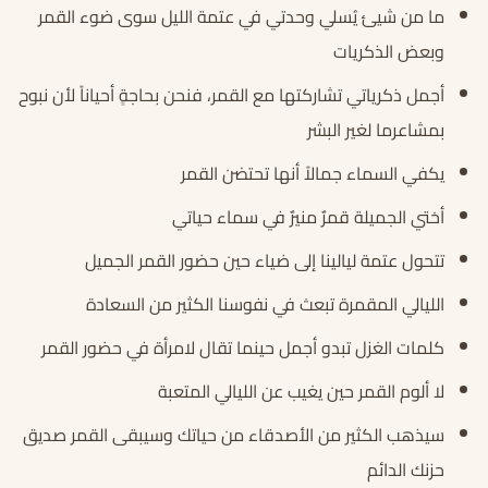
ما من شيئ يُسلي وحدتي في عتمة الليل سوى ضوء القمر
وبعض الذكريات
أجمل ذكرياتي تشاركتها مع القمر، فنحن بحاجةٍ أحياناً لأن نبوح
بمشاعرما لغير البشر
يكفي السماء جمالاً أنها تحتضن القمر
أختي الجميلة قمرٌ منيرٌ في سماء حياتي
تتحول عتمة ليالينا إلى ضياء حين حضور القمر الجميل
الليالي المقمرة تبعث في نفوسنا الكثير من السعادة
كلمات الغزل تبدو أجمل حينما تقال لامرأة في حضور القمر
لا ألوم القمر حين يغيب عن الليالي المتعبة
سيذهب الكثير من الأصدقاء من حياتك وسيبقى القمر صديق
حزنك الدائم