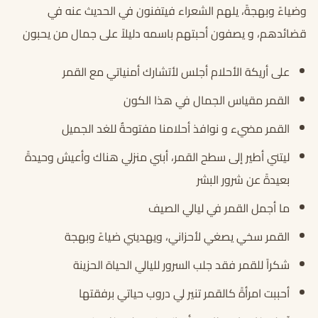
وضياءً وبهجةً، يلهم الشعراء فيتفنون في الحديث عنه في
قضائدهم، و يصفون أحبتهم باسمه دليلاً على جمال من يحبون
على أريكة الأحلام أجلس لأتشارك أمنياتي مع القمر
القمر مقياس الجمال في هذا الكون
القمر مضيء و نوافذ أحلامنا مفتوحةٌ للغد الجميل
ليتني أطير إلى سطح القمر، أبني منزلي هناك وأعيش وحيدةً
بعيدةً عن شرور البشر
ما أجمل القمر في ليالي الصيف
القمر سخي يصغي لأحزاني، ويهديني ضياءً وبهجة
شكراً للقمر فقد جلب السرور لليالي الحياة الحزينة
أحببت امرأةً كالقمر تنير لي دروب حياتي برفقتها