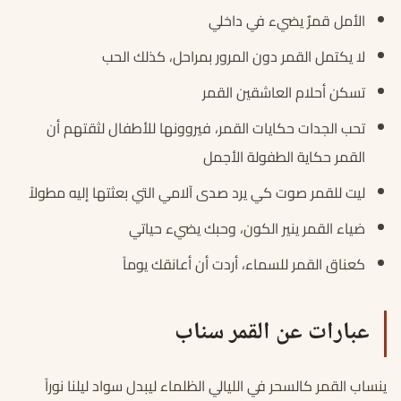
الأمل قمرٌ يضيء في داخلي
لا يكتمل القمر دون المرور بمراحل، كذلك الحب
تسكن أحلام العاشقين القمر
تحب الجدات حكايات القمر، فيروونها للأطفال لثقتهم أن
القمر حكاية الطفولة الأجمل
ليت للقمر صوت كي يرد صدى آلامي التي بعثتها إليه مطولاً
ضياء القمر ينير الكون، وحبك يضيء حياتي
كعناق القمر للسماء، أردت أن أعانقك يوماً
عبارات عن القمر سناب
ينساب القمر كالسحر في الليالي الظلماء ليبدل سواد ليلنا نوراً