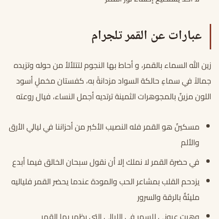
عبارات عن القمر تلجرام
زين الله السماء بالقمر، و أحاط بها النجوم لتتلألأ من حوله وتزيده
جمالاً في سماءٍ حالكة السواد مزدانةً به، كفستان مخملٍ أسود
اللون مزينٌ بالمجوهرات الثمينة ترتديه أجمل النساء، فيال روعته
مسكينٌ هو القمر فله النصيب الأكبر من أحزاننا في ليالي الأرق
والألم
في حضرة القمر لا نملك إلا أن نقول سبحان الخالق فيما أبدع
يزدحم القلب بمشاعر الحب والمودة عندما يحضر القمر فلياليه
مليئةٌ بالرقة والسرور
وهبت عيوني للسهر في الليالي التي يظهر بها القمر