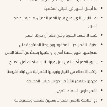
ما أجمل السهر في الليالي المقمرة
لولا الليالي التي يطلع فيها القمر الجميل، ما عرفنا طعم
السهر
كيف لا نحسد النجوم ونحن نعلم أن جارها القمر
نعترف للقمر بحبنا المفقود وبجروحنا المفتوحة على
مصراعيها، فهو يحفظ أسرارنا و يبقيها بعيدةً عن ألسنة الناس
يسرق القمر أحزاننا في الليل ويترك لنا إبتسامات أملٍ للصباح
نرتكب الأخطاء في النهار ونبوحها للقمر ليلاً كي ترتاح نفوسنا
وجهها كالقمر يتلألأ في جوانب حياتي المظلمة
القمر حارس السماء الأمين
دع أحلامك تلامس القمر لا تستهن بنفسك وبطموحاتك