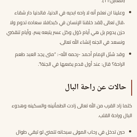
(التغابن:11).
وعلينا ان نعلم أنه لا راحه ابديه في الدنيا، فالدنيا دار شقاء
،قال تعالى (لقد خلقنا الإنسان في كبد)فلا سعاده تدوم ولا
حزن يدوم بل هي أيام دُوَل وكل عسر يتبعه يسر، وأيام تنقضي
ونسعد في الجنه إنشاء الله تعالى.
وقد سٌئل الإمام أحمد -رحمه الله-: “متى يجد العبد طعم
الراحة؟ قال: عند أول قدم يضعها في الجنة!”.
حالات عن راحة البال
كلما زاد القرب من الله تعالى زادت الطمأنينه والسكينه وهدوء
البال وراحة القلب.
حين تدخل في رحاب المولى سبحانه تتمني لو تبقي طوال