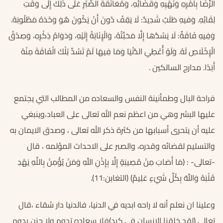
الرِّضَا بِأَمْرِهِ وَنَهْيِهِ وَقَضَائِهِ، وَمُعَانَقَةُ الصَّبْرِ عَلَى ذَلِكَ إِلَى وَقْتِ
لِقَائِهِ. وَفيهِ طَلَبٌ شَدِيدٌ: لَا يَقِفُ دُونَ أَنْ يَكُونَ هُوَ وَحْدَهُ مَطْلُوبَهُ.
وَفِيهِ فَاقَةٌ: لَا يَسُدُّهَا إِلَّا مَحَبَّتُهُ، وَالْإِنَابَةُ إِلَيْهِ، وَدَوَامُ ذِكْرِهِ، وَصِدْقُ
الْإِخْلَاصِ لَهُ. وَلَوْ أُعْطِيَ الدُّنْيَا وَمَا فِيهَا لَمْ تَسُدَّ تِلْكَ الْفَاقَةَ مِنْهُ
أَبَدًا. مدارج السالكين .
فراحة البال وطمأنينة النفس والسعاده من المطالب التي يجتمع
عليها البشر وهي من اعظم نعم الله تعالى على العباد،وينبغي
عليه أن يتحرى أسبابها من كثرة ذكر الله تعالى ، وصدق الايمان به
والتسليم لقضائه وقدره، والصبر على الاحداث المؤلمه ، قال
-تعالى- : (مَا أَصَابَ مِنْ مُصِيبَةٍ إِلَّا بِإِذْنِ اللَّهِ وَمَنْ يُؤْمِنْ بِاللَّهِ يَهْدِ
قَلْبَهُ وَاللَّهُ بِكُلِّ شَيْءٍ عَلِيمٌ) (التغابن:11).
وعلينا ان نعلم أنه لا راحه ابديه في الدنيا، فالدنيا دار شقاء ،قال
تعالى (لقد خلقنا الإنسان في كبد)فلا سعاده تدوم ولا حزن يدوم