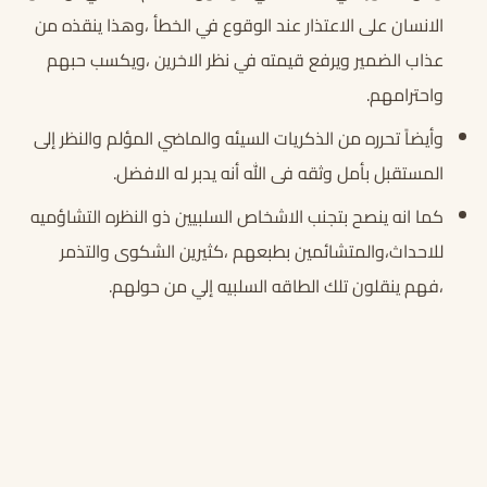
الانسان على الاعتذار عند الوقوع في الخطأ ،وهذا ينقذه من
عذاب الضمير ويرفع قيمته في نظر الاخرين ،ويكسب حبهم
واحترامهم.
وأيضاً تحرره من الذكريات السيئه والماضي المؤلم والنظر إلى
المستقبل بأمل وثقه فى الله أنه يدبر له الافضل.
كما انه ينصح بتجنب الاشخاص السلبيين ذو النظره التشاؤميه
للاحداث،والمتشائمين بطبعهم ،كثيرين الشكوى والتذمر
،فهم ينقلون تلك الطاقه السلبيه إلي من حولهم.