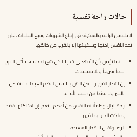
حالات راحة نفسية
لا تلتمس الراحه والسكينه في إتباع الشهوات وتتبع الملذات ،فلن
تجد النفس راحتها وسكينتها إلا بالقرب من خالقها.
حينما نؤمن بأن الله تعالى قدر لنا كل شئ لحكمه،سيأتي الفرج
حتماً سريعاً وبلا مقدمات.
إن انتظار الفرج وحسن الظن بالله من اعظم العبادات،فتفاءل
بالخير ولا تقنط من رحمة الله ابداً.
راحة البال وطمأنينه النفس من أعظم النعم .إن امتلكتها فقد
إمتلكت الدنيا بما فيها.
الرضا وتقبل الاقدار السعيده