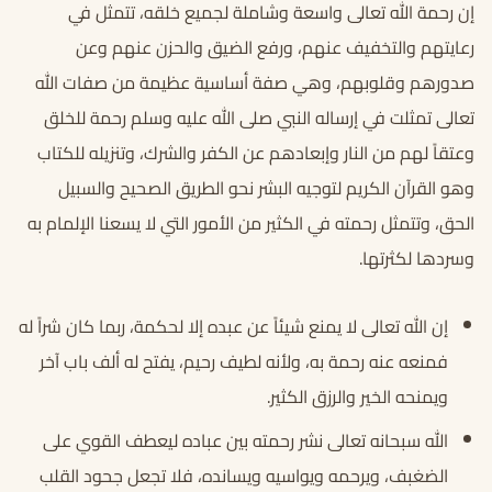
إن رحمة الله تعالى واسعة وشاملة لجميع خلقه، تتمثل في
رعايتهم والتخفيف عنهم، ورفع الضيق والحزن عنهم وعن
صدورهم وقلوبهم، وهي صفة أساسية عظيمة من صفات الله
تعالى تمثلت في إرساله النبي صلى الله عليه وسلم رحمة للخلق
وعتقاً لهم من النار وإبعادهم عن الكفر والشرك، وتنزيله للكتاب
وهو القرآن الكريم لتوجيه البشر نحو الطريق الصحيح والسبيل
الحق، وتتمثل رحمته في الكثير من الأمور التي لا يسعنا الإلمام به
وسردها لكثرتها.
إن الله تعالى لا يمنع شيئاً عن عبده إلا لحكمة، ربما كان شراً له
فمنعه عنه رحمة به، ولأنه لطيف رحيم، يفتح له ألف باب آخر
ويمنحه الخير والرزق الكثير.
الله سبحانه تعالى نشر رحمته بين عباده ليعطف القوي على
الضغبف، ويرحمه ويواسيه ويسانده، فلا تجعل جحود القلب