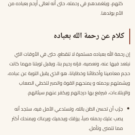
كلهم، ويتغمدهم في رحمته، حتى أنه تعالى أرحم بعباده من
الأم بولدها.
كلام عن رحمة الله بعباده
إن رحمة الله بعباده مستمرة لا تنقطع، حتى في الأوقات التي
نبتعد فيها عنه، ونعصيه، فإنه رحيم بنا، ويقبل توبتنا مهما كانت
حجم معاصينا وأخطائنا وخطايانا، هو الذي يقبل التوبة عن عباده،
ويشملهم برحمته و يمنحهم القوة والصبر لتخطي الصعاب
والإبتلاءات، فيرفع بها درجاتهم ويكفر عنهم سيئاتهم.
جرّب أن تحسن الظن بالله، وتستدعي الأمل فيه، ستجد أنه
يصب عليك رحمته صباً، يرزقك ويحميك ويرعاك ويمنحك أكثر
مما تتمنى وتأمل.