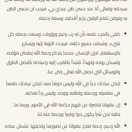
سبحانه وتعالى أنا عند حسن ظن عبدي بي، فيجب ان نحسن الظن
به ونوقن تمام اليقين بخير أقداره، وسعة رحمته.
كفى بالمرء علمه بأن له رب رحيم ورؤوف، وسعت رحمته كل
شيء، وشملت جميع خلقه، فيجدد التوبة إليه ويسارع
بالإستغفار، فإن الإنسان عندما يتذكر رحمة الله يطمئن فؤاده،
وتسكن روحه وتهدأ، فتبدأ بالتقرب إليه وعبادته بأفضل الطرق
والوسائل التي تجعل الله تعالى راض عنا.
لتكن عبادتك حباً في الله وليس خوفاً منه، لتكن عبادتك طمعاً
في مغفرته ورحمته ولطفه ووده، وليس رداً لعذابه.
إن عقولنا قاصرة عن فهم حكمة الله في الأمور، وربما ما
نظنه نحن شراً يكون خيراً وفيراً ورحمة منه لنا.
الله رحيم، رحمة تعجز عقولنا عن تصورها وتخيلها، تشمل عباده