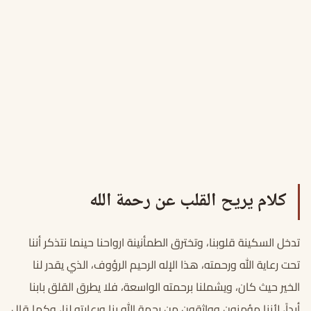
كلام يريح القلب عن رحمة الله
تدخل السكينة قلوبنا، وتخترق الطمأنينة ارواحنا حينما نتذكر أننا
تحت رعاية الله ورحمته، هذا الإله الرحيم الرؤوف، الذي يقدر لنا
الخير حيث كان، ويشملنا برحمته الواسعة، فلا يطرق القلق بابنا
أبداً، لأننا مؤمنون وواثقون من رحمة الله بنا ورعايته لنا، وكما قال