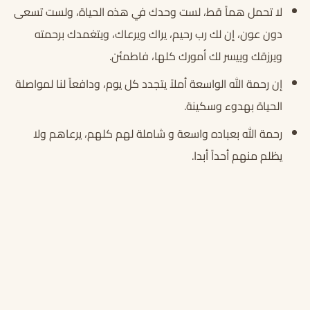
لا تحمل هماً قط، لست وحدك في هذه الحياة، ولست تسعى
دون عون، إن لك رب رحيم، يراك ويرعاك، ويتغمدك برحمته
ويرزقك وييسر لك أمورك كلها، فاطمئن.
إن رحمة الله الواسعة أملاً يتجدد كل يوم، ودافعاً لنا لمواصلة
الحياة بهدوء وسكينة.
رحمة الله بعباده واسعة و شاملة لهم كلهم، يرعاهم ولا
يظلم منهم أحداً أبدا.