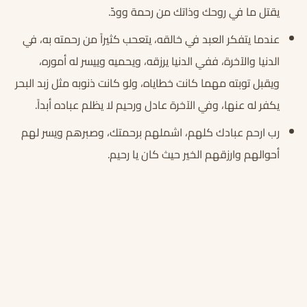
يقتل ما في روحك وذاتك من رحمة وودّ.
عندما يتفكر العبد في خالقه، يتعحب كثيراً من رحمته به، في
الدنيا والآخرة، ففي الدنيا يرزقه، ويحميه وييسر له أموره،
ويقبل توبته مهما كانت خطاياه، ولو كانت ذنوبه مثل زبد البحر
يكفر له عنها، وفي الآخرة عادل ورحيم لا يظلم عباده أبداً.
رب ارحم عبادك كلهم، اشملهم برحمتك، وصبرهم ويسر لهم
أحوالهم وارزقهم الخير حيث كان يا رحيم.