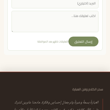
إرسال التعليق
التعليقات تظهر بعد الموافقة
سحر الكلام وفن العبارة
العبارةُ بسمةٌ وعبرةٌ وترجمانُ إحساسٍ وفكرة. مادمنا عابرين لنتركَ