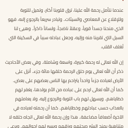
عندما نتأمل رحمة الله علينا، ترق قلوبنا أكثر، وتميل للتوبة
وللإقلاع عن المعاصي والسيئات.. وتبادر سريعاً بالرجوع إلىه، فهو
الذي منحنا جسداً قوياً، وعقلاً ناضجاً، ولساناً ذاكراً.. وهيئ لنا
السبل التي تقربنا منه وإليه، وجعل عبادته سبباً في السكينة التي
تُغلف القلب.
إن الله تعالى له رحمة كبيرة، واسعة وشاملة.. وفي بعض الأحاديث
ذكر أن الله تعالى يوم خلق الرحمة خلقها مائة جزء.. أنزل على
الأرض لعباده جزءاً واحداً يتراحم بها الناس بعضهم على بعض..
كما أن الله تعالى ارحم على عباده من الأم بولدها، يغفر لهم
خطاياهم.. ويسهل لهم باب التوبة والرجوع إليه، ولا يعاملهم
بالعذاب حسب عبادتهم وخطاياهم.. كما أن رحمته لعباده في
الآخرة أضعافاً مضاعفة.. هذا وإن رحمة الله تعالى اتجاه خلقه لا
متناهية يمنح البشر صحتهم ورزقهم وييسر لهم احوالهم.. ويرعى