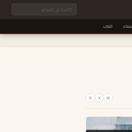
سماء
العاب
X
W
⎘