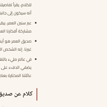
للكلام، يقرأ تفاصيل
أنه سيكون إلى جانبن
عبر سنين العمر، يبق
مشاركة أفكارنا الع
صديق العمر هو أيضً
غيرنا. إنه الشخص ا
في عالم مليء بالتغ
يضفي الدفء على أي
عائلتنا المختارة بع
كلام عن صديق 