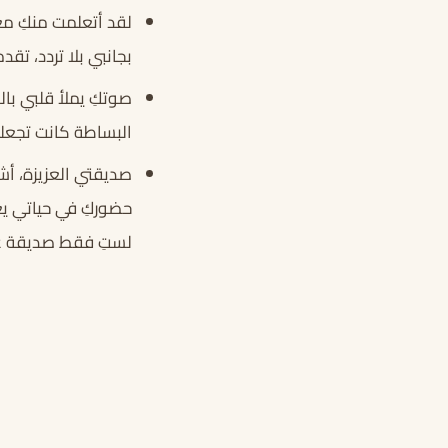
لقد أتعلمت منكِ مع
بجانبي بلا تردد، ت
صوتكِ يملأ قلبي بال
البساطة كانت تجعلها
صديقتي العزيزة، أش
حضوركِ في حياتي ي
لستِ فقط صديقة عمري