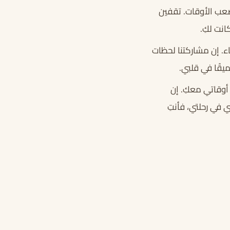
صعب الأوقات. تقفين
نت لكِ.
ء. إن مشاركتنا لحظات
يقًا في قلبي.
أوقاتي معكِ. إن
في رحلتي، فأنتِ