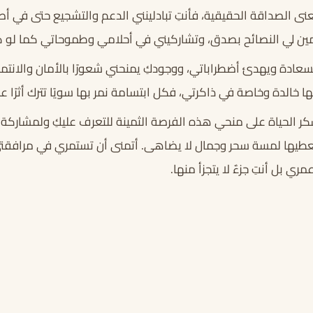
نى الصداقة الحقيقية، فأنتِ تبادلينني الدعم والتشجيع حتى في أ
قدمين لي النصائح بصدق، وتشاركيني في أحلامي وطموحاتي كما لو كا
سعادة ويهدئ أضطراباتي، ووجودكِ يمنحني شعورًا بالأمان والانتما
 خالدة وخاصة في ذاكرتي، فكل ابتسامة نمر بها سويًا تترك أثرًا عم
كر الحياة على منحي هذه الفرصة الثمينة للتعرف عليكِ ولمشاركة 
عطيها لمسة سحر وجمال لا يضاهى. أتمنى أن تستمري في مرافقتي 
 بل أنتِ جزءٌ لا يتجزأ منها.