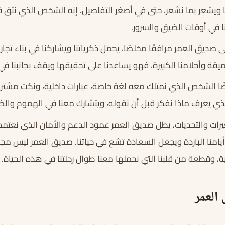
نا ويشعر بما نشعر، حتى في أصغر التفاصيل. إنه الشخص الذي نثق ف
ا في أوقات الضيق والسرور.
ى صديق العمر مرافقًا مخلصًا، يحمل ذكرياتنا ويشاركنا في بناء تجار
ميقة وأحلامنا الكبيرة، فهو يساعدنا على تحقيقها ويقف بجانبنا 
ا الشخص الذي نمتلك معه لغة خاصة، عبارات داخلية، ونكت مشترك
لذي يعرف ماذا نفكر قبل أن نقوله، ويتشارك معنا في الهموم وال
يرات والتحديات، يظل صديق العمر عمود الدعم والأمان الذي نعتمد 
امنا الباردة ويجعل السعادة تشع في حياتنا. صديق العمر ليس م
ناية، وقطعة من قلبنا التي نحملها معنا طوال رحلتنا في هذه الحياة.
العمر