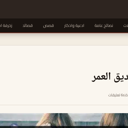
ات
نصائح عامة
ادعية واذكار
قصص
قصائد
زخرفة ا
يق العمر
|
6s تعليقات