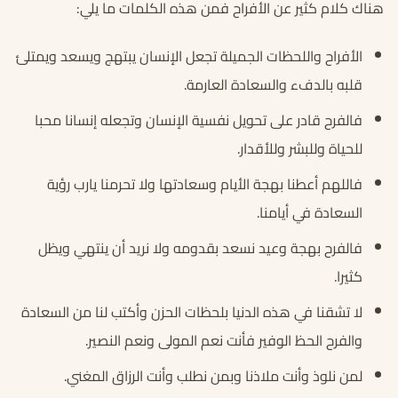
هناك كلام كثير عن الأفراح فمن هذه الكلمات ما يلي:
الأفراح واللحظات الجميلة تجعل الإنسان يبتهج ويسعد ويمتلئ
قلبه بالدفء والسعادة العارمة.
فالفرح قادر على تحويل نفسية الإنسان وتجعله إنسانا محبا
للحياة وللبشر وللأقدار.
فاللهم أعطنا بهجة الأيام وسعادتها ولا تحرمنا يارب رؤية
السعادة في أيامنا.
فالفرح بهجة وعيد نسعد بقدومه ولا نريد أن ينتهي ويظل
كثيرا.
لا تشقنا في هذه الدنيا بلحظات الحزن وأكتب لنا من السعادة
والفرح الحظ الوفير فأنت نعم المولى ونعم النصير.
لمن نلوذ وأنت ملاذنا وبمن نطلب وأنت الرزاق المغني.