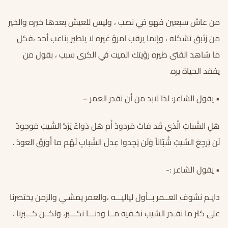
من عاش سبعين فهو في نصب ، وليس للعيش بعدها خيره والخير
من زئبق تشكله ، وإنما يرقب امرؤ غيره لا يتطير بناعب أحد ،فكل
ما شاهد الفتى طيره رؤيتك الميت في الكرى سبب ، بقول من
يفقد الحياة يره.
• يقول الشاعر: لذا لابد من أن نقدر العمر –
هَلِ الشَبابُ الَّذي قَد فاتَ مَردودُ أَم هَل دَواءٌ يَرُدُّ الشَيبَ مَوجودُ
لَن يَرجِعَ الشيبُ شُبّاناً وَلَن يَجِدوا عِدلَ الشَبابِ لَهُم ما أَورَقَ العودُ .
• يقول الشاعر :-
دايـم نشوف العــمر بــأول لياليـــه ،والعمر يمشـي والزمن يختصرنا
على كثر ما نقـدر الشيب نخـفيه مــا ودنـــا نكـــبر، ولكــن كـــبرنا .