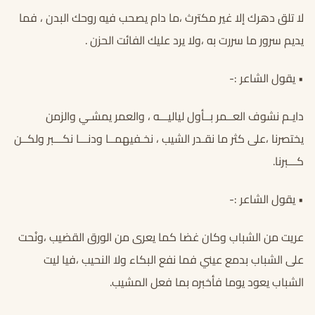
لا تلق دهرك إلا غير مكترث ،ما دام يصحب فيه روحك البدن ، فما
يديم سرور ما سررت به ،ولا يرد عليك الفائت الحزن .
• يقول الشاعر :-
دايـم نشوف العــمر بــأول لياليـــه ، والعمر يمشـي والزمن
يختصرنا ،على كثر ما نقـدر الشيب ، نخـفيهمــا ودنـــا نكـــبر ولكــن
كـــبرنا.
• يقول الشاعر :-
عريت من الشباب وكان غضا كما يعرى من الورق القضيب ،ونُحت
على الشباب بدمع عيني فما نفع البكاء ولا النحيب ،فيا ليت
الشباب يعود يوما فأخبره بما فعل المشيب.