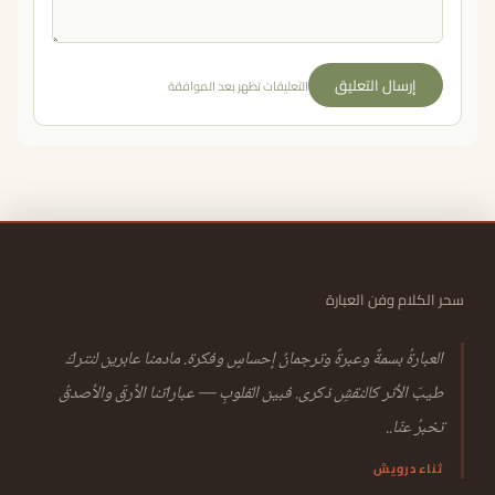
إرسال التعليق
التعليقات تظهر بعد الموافقة
سحر الكلام وفن العبارة
العبارةُ بسمةٌ وعبرةٌ وترجمانُ إحساسٍ وفكرة. مادمنا عابرين لنتركَ
طيبَ الأثر كالنقشِ ذكرى. فبين القلوبِ — عباراتنا الأرقّ والأصدقُ
تخبرُ عنّا..
ثناء درويش