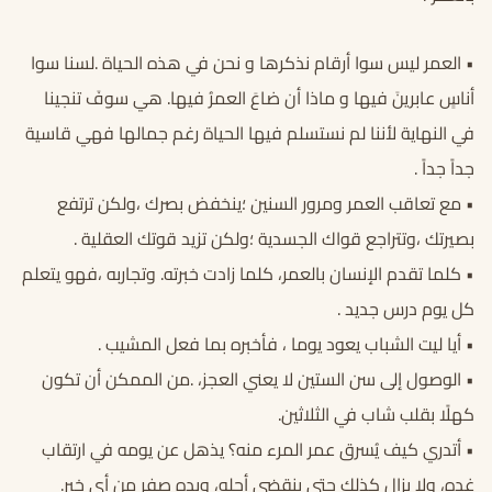
• العمر ليس سوا أرقام نذكرها و نحن في هذه الحياة .لسنا سوا
أناسٍ عابرينَ فيها و ماذا أن ضاعَ العمرُ فيها. هي سوفَ تنجينا
في النهاية لأننا لم نستسلم فيها الحياة رغم جمالها فهي قاسية
جداً جداً .
• مع تعاقب العمر ومرور السنين ؛ينخفض بصرك ،ولكن ترتفع
بصيرتك ،وتتراجع قواك الجسدية ؛ولكن تزيد قوتك العقلية .
• كلما تقدم الإنسان بالعمر، كلما زادت خبرته. وتجاربه ،فهو يتعلم
كل يوم درس جديد .
• أيا ليت الشباب يعود يوما ، فأخبره بما فعل المشيب .
• الوصول إلى سن الستين لا يعني العجز، .من الممكن أن تكون
كهلًا بقلب شاب في الثلاثين.
• أتدري كيف يُسرق عمر المرء منه؟ يذهل عن يومه في ارتقاب
غده، ولا يزال كذلك حتي ينقضي أجله، ويده صِفر من أي خير.