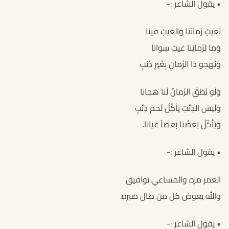
• يقول الشاعر :-
نَعيبُ زَمانَنا وَالعَيبُ فينا
وَما لِزَمانِنا عَيبٌ سِوانا
وَنَهجو ذا الزَمانِ بِغَيرِ ذَنبٍ
وَلَو نَطَقَ الزَمانُ لَنا هَجانا
وَلَيسَ الذِئبُ يَأكُلُ لَحمَ ذِئبٍ
وَيَأكُلُ بَعضُنا بَعضاً عَيانا.
• يقول الشاعر :-
العمر مره والمساعي توافيق
والله يعوض كل من طال صبره.
• يقول الشاعر :-