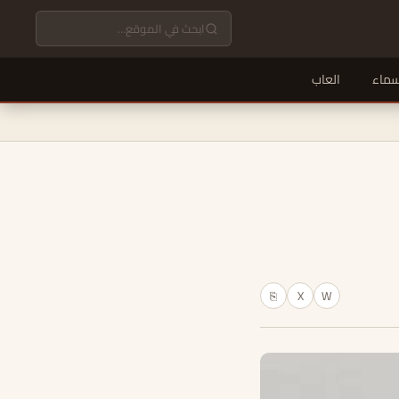
سماء
العاب
X
W
⎘