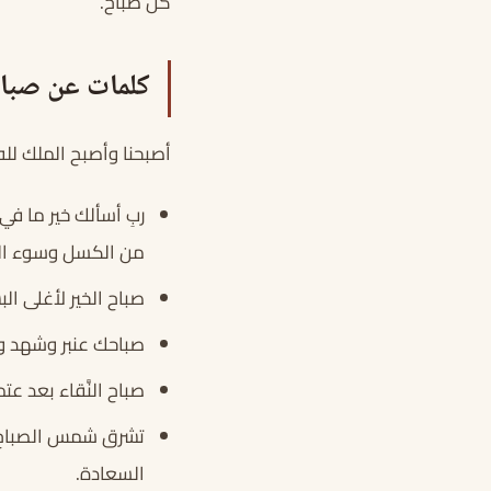
كل صباح.
كلمات عن صباح
أصبحنا وأصبح الملك لله 
ربِ أسألك خير ما في
من الكسل وسوء الكب
صباح الخير لأغلى ا
صباحك عنبر وشهد وم
صباح النَّقاء بعد عت
تشرق شمس الصباح في
السعادة.