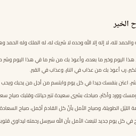
 الخير
والحمد لله، لا إله إلا الله وحده لا شريك له، له الملك وله الحمد 
 هذا اليوم وخير ما بعده، وأعوذ بك من شر ما في هذا اليوم وشر ما
ر، رب أعوذ بك من عذاب في النار، وعذاب في القبر.
لبشر، اعتن بنفسك جيدا في كل يوم وابتسم من أجل من يحبك ويحب ر
سك وورد وأكثر، صباحك بشرى سعيدة تنير حياتك وقلبك صباح سعيد 
مة الليْل الطويلة، وصباح الأمل بأنَّ كل القادمَ أجْمل، صباح السعادة.
 كل يوم جديد لتبعث الأمل بأن الله سيرسل رحمته ليداوي قلوبنا