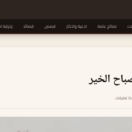
ات
نصائح عامة
ادعية واذكار
قصص
قصائد
زخرفة ا
باح الخير
2s تعليقات