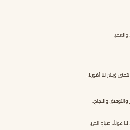
والعمر.
ىَ وَيسِّر لنا أمُورنا..
والتوفيق والنجاح..
ا عونَاً.. صباح الخير.