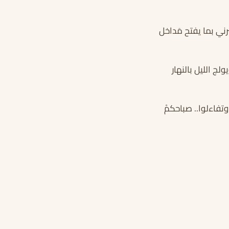
ني بما يفتح مَداخل
لج الليل بالنهار
وتفاءلوا.. صباحكمْ