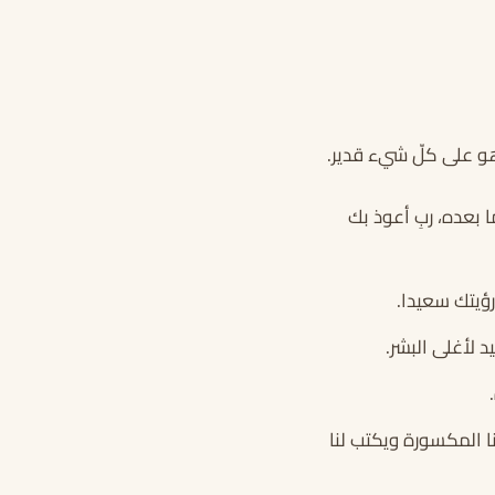
وهو على كلّ شيء قدير.
 بعده، ربِ أعوذ بك
ؤيتك سعيدا.
لأغلى البشر.
 المكسورة ويكتب لنا