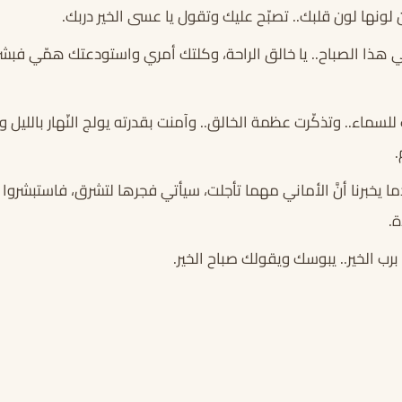
ونها لون قلبك.. تصبّح عليك وتقول يا عسى الخير دربك.
 هذا الصباح.. يا خالق الراحة، وكلتك أمري واستودعتك همّي فبشر
سماء.. وتذكّرت عظمة الخالق.. وآمنت بقدرته يولج النّهار بالليل ويو
.
ما يخبرنا أنَّ الأماني مهما تأجلت، سيأتي فجرها لتشرق، فاستبشروا 
.
رب الخير.. يبوسك ويقولك صباح الخير.