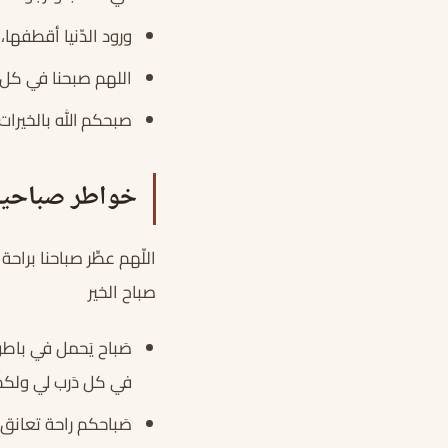
ورود الدّنيا أقطفها
اللهم صبحنا في كل ي
صبحكم الله بالخيرات
خواطر صباحية
اللّهم عطِّر صباحنا براحة 
صباح الخير
صَباح يَحمل في باطن
في كل دَرب لي ولكم
صَباحكم راحة تعانق قُل