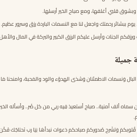
، وبشوق قلبي أغلفها، ومع صباح الخير أرسلها.
وم ببشائر رحمتك واجعل لنا مع النسمات الباردة رزق وسرور عظيم.
 ورزقكم الجنات وأرسل عليكم الرزق الكبير والبركة في المال والأهل 
 جميلة
البال وَنسمات الاطمئنان وَشذىَ الهدوُء والوِد والمَحبة، وامنحنا مَا نتمن
 سماه ألف أمنية.. صباح أستعيذ فِيه ربي من كل ضُر.. وأسأله الخير 
.
وبكمَ وَتشَرح صُدوركمَ صباحكم دَعوات نبدأهَا بَيَا رب نَحتاجُك فَكُن لن