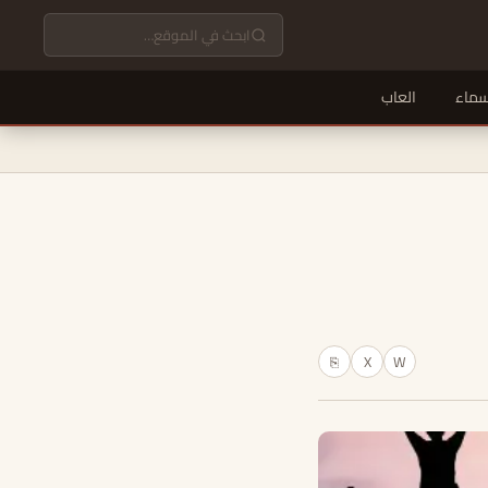
سماء
العاب
X
W
⎘