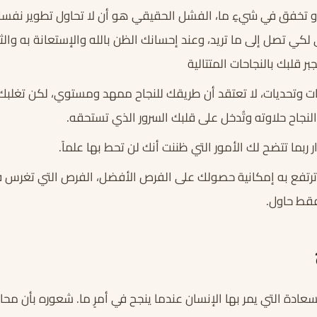
أو تخفق في شيءٍ ما، الفشل الحقيقي هو أن لا تحاول تطوير نف
 لكي تصل إلى ما تريد، وعند إحسانك الظن بالله والإستعانة به وا
 قلبك بالنجاحات المتتالية
ت وتحديات، لا تعتقد أن طريقك للنجاح ممهد ومستوي، لكن تغلبك
نجاح حلاوته وتُدخل على قلبك السرور الذي تستحقه.
 ربما تتضح لك الأمور التي ظننت أنك لن تحط بها علماً.
رتفع به إمكانية حصولك على الفرص الأفضل، الفرص التي تغرس ف
قط حاول.
عادة التي يمر بها الإنسان عندما ينجح في أمرٍ ما. شعوره بأن مح