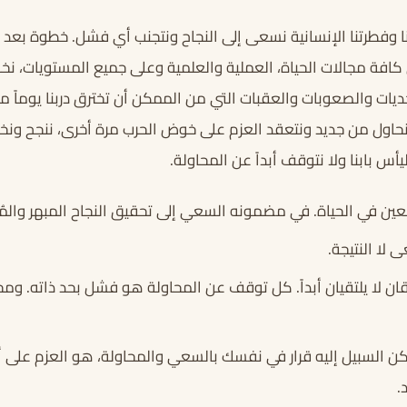
تنا وفطرتنا الإنسانية نسعى إلى النجاح ونتجنب أي فشل. خطوة بعد
كافة مجالات الحياة، العملية والعلمية وعلى جميع المستويات، 
ديات والصعوبات والعقبات التي من الممكن أن تخترق دربنا يوماً ما
حاول من جديد ونتعقد العزم على خوض الحرب مرة أخرى، ننجح ونخ
أس بابنا ولا نتوقف أبداً عن المحاولة.
ن في الحياة. في مضمونه السعي إلى تحقيق النجاح المبهر وال
لا النتيجة.
ان لا يلتقيان أبداً. كل توقف عن المحاولة هو فشل بحد ذاته. وم
 لكن السبيل إليه قرار في نفسك بالسعي والمحاولة، هو العزم على 
.