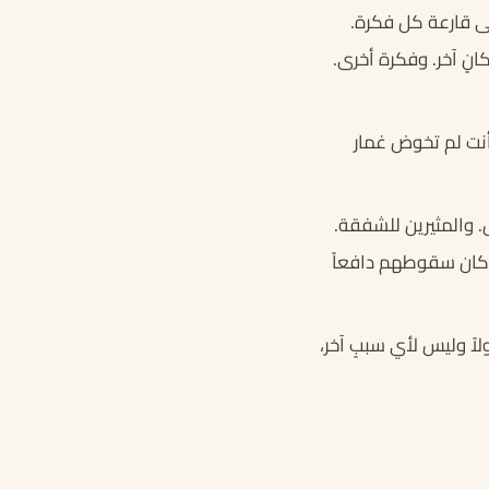
لى قارعة كل فكرة.
نٍ آخر. وفكرة أخرى.
أنت لم تخوض غمار
 والمثيرين للشفقة.
 كان سقوطهم دافعاً
 وليس لأي سببٍ آخر،