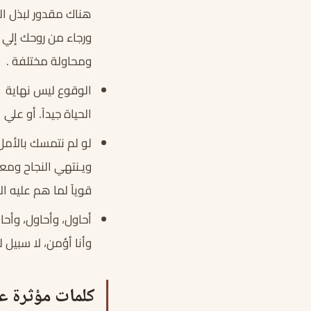
هناك مقدور لبذل ال
ورجاء من روحك إلي 
ومحاولة مختلفة .
الوقوع ليس نهاية ب
الحياة جيداً. أو عل
لو لم نتمسك بالأمل
ويـنتهي النجاح وم
قوياً لما هم عليه ال
أحاول، وأحاول، وأ
وأنا أؤمن، لا سبيل 
كلمات مؤثرة ع