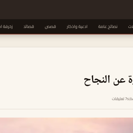
ات
نصائح عامة
ادعية واذكار
قصص
قصائد
زخرفة ا
 عن النجاح
|
7s تعليقات