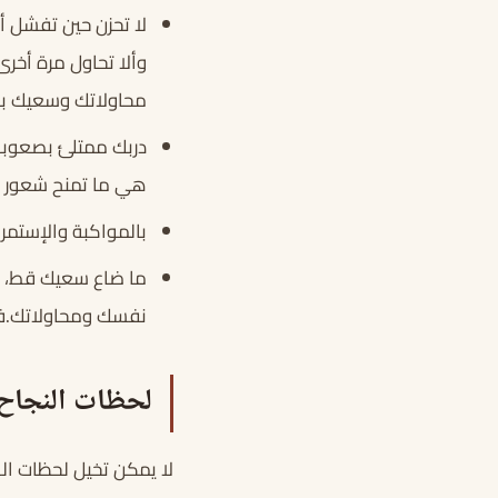
لا تحزن حين تفشل 
وألا تحاول مرة أخرى
محاولاتك وسعيك بجبر
دربك ممتلئ بصعوبا
هي ما تمنح شعور ال
بالمواكبة والإستمرار
ما ضاع سعيك قط، ت
نفسك ومحاولاتك.ف
لحظات النجاح
لا يمكن تخيل لحظات الس