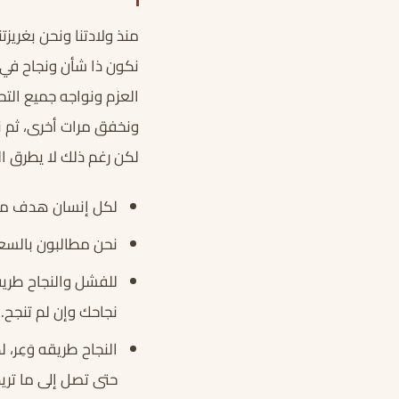
منذ ولادتنا ونحن بغريز
نكون ذا شأن ونجاح في 
العزم ونواجه جميع التح
ونخفق مرات أخرى، ثم ن
لكن رغم ذلك لا يطرق الي
لكل إنسان هدف معي
نحن مطالبون بالسعى 
للفشل والنجاح طريق
نجاحك وإن لم تنجح.
النجاح طريقه وَعِر،
حتى تصل إلى ما تريد